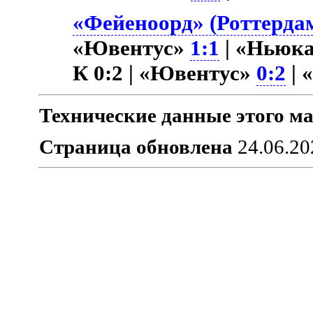
«Фейеноорд» (Роттердам
«Ювентус»
1:1
| «Ньюк
К 0:2 | «Ювентус»
0:2
| 
Технические данные этого ма
Страница обновлена
24.06.20