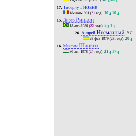
11-дек-1972
(
29
лет).
4
4
Гиоане
Тибериу
17.
10
10
18-июн-1981
(
21
год).
4
4
Ринкон
Диого
15.
2
1
18-апр-1980
(
22
года).
2
1
Несмачный
, 57'
Андрей
26.
20
28-фев-1979
(
23
года).
4
Шацких
Максим
16.
21
17
30-авг-1978
(
24
года).
4
4