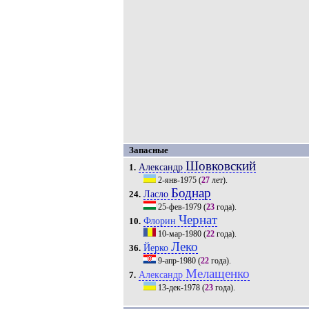
Запасные
Шовковский
Александр
1.
2-янв-1975
(
27
лет).
Боднар
Ласло
24.
25-фев-1979
(
23
года).
Чернат
Флорин
10.
10-мар-1980
(
22
года).
Леко
Йерко
36.
9-апр-1980
(
22
года).
Мелащенко
Александр
7.
13-дек-1978
(
23
года).