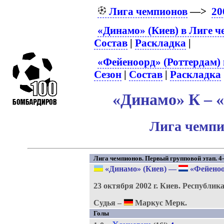
Лига чемпионов
—>
20
«Динамо» (Киев) в Лиге 
Состав
|
Раскладка
|
«Фейеноорд» (Роттердам)
Сезон
|
Состав
|
Раскладка
«Динамо» К – «
Лига чемпи
Лига чемпионов. Первый групповой этап. 4-
«Динамо» (Киев)
—
«Фейеноо
23 октября 2002 г.
Киев.
Республика
Судья –
Маркус Мерк.
Голы