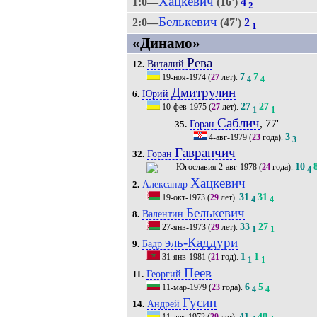
Хацкевич
1:0—
(16')
4
2
Белькевич
2:0—
(47')
2
1
«Динамо»
Рева
Виталий
12.
7
7
19-ноя-1974
(
27
лет).
4
4
Дмитрулин
Юрий
6.
27
27
10-фев-1975
(
27
лет).
1
1
Саблич
, 77'
Горан
35.
3
4-авг-1979
(
23
года).
3
Гавранчич
Горан
32.
10
2-авг-1978
(
24
года).
4
Хацкевич
Александр
2.
31
31
19-окт-1973
(
29
лет).
4
4
Белькевич
Валентин
8.
33
27
27-янв-1973
(
29
лет).
1
1
эль-Каддури
Бадр
9.
1
1
31-янв-1981
(
21
год).
1
1
Пеев
Георгий
11.
6
5
11-мар-1979
(
23
года).
4
4
Гусин
Андрей
14.
41
40