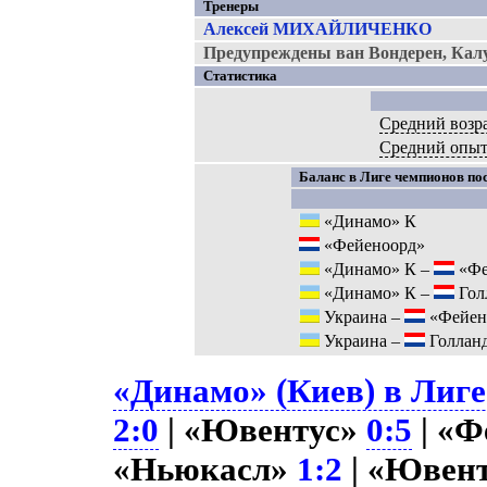
Тренеры
Алексей МИХАЙЛИЧЕНКО
Предупреждены ван Вондерен, Калу
Статистика
Средний возр
Средний опы
Баланс в Лиге чемпионов пос
«Динамо» К
«Фейеноорд»
«Динамо» К –
«Фе
«Динамо» К –
Гол
Украина –
«Фейен
Украина –
Голлан
«Динамо» (Киев) в Лиге
2:0
| «Ювентус»
0:5
| «Ф
«Ньюкасл»
1:2
| «Ювен