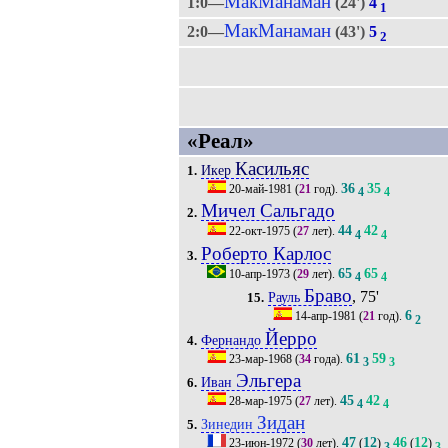
МакМанаман
1:0—
(24')
4
1
МакМанаман
2:0—
(43')
5
2
«Реал»
Касильяс
Икер
1.
36
35
20-май-1981
(
21
год).
4
4
Мичел Сальгадо
2.
44
42
22-окт-1975
(
27
лет).
4
4
Роберто Карлос
3.
65
65
10-апр-1973
(
29
лет).
4
4
Браво
, 75'
Рауль
15.
6
14-апр-1981
(
21
год).
2
Йерро
Фернандо
4.
61
59
23-мар-1968
(
34
года).
3
3
Эльгера
Иван
6.
45
42
28-мар-1975
(
27
лет).
4
4
Зидан
Зинедин
5.
47
12
46
12
23-июн-1972
(
30
лет).
(
)
(
)
3
3