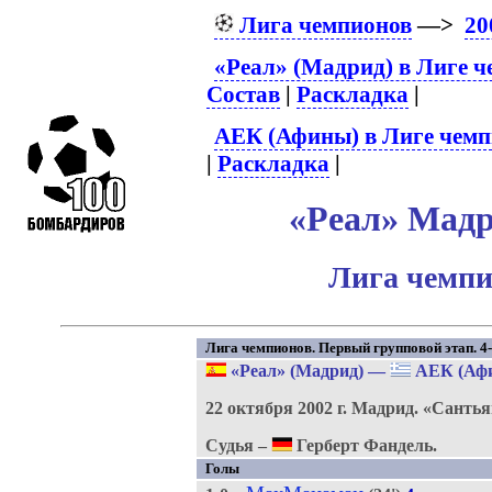
Лига чемпионов
—>
20
«Реал» (Мадрид) в Лиге 
Состав
|
Раскладка
|
АЕК (Афины) в Лиге чемп
|
Раскладка
|
«Реал» Мадр
Лига чемпи
Лига чемпионов. Первый групповой этап. 4-
«Реал» (Мадрид)
—
АЕК (Аф
22 октября 2002 г.
Мадрид.
«Сантья
Судья –
Герберт Фандель.
Голы