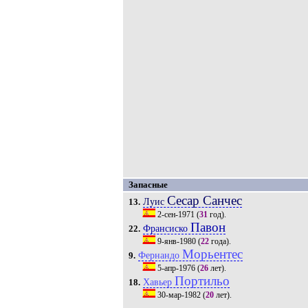
Запасные
Сесар Санчес
Луис
13.
2-сен-1971
(
31
год).
Павон
Франсиско
22.
9-янв-1980
(
22
года).
Морьентес
Фернандо
9.
5-апр-1976
(
26
лет).
Портильо
Хавьер
18.
30-мар-1982
(
20
лет).