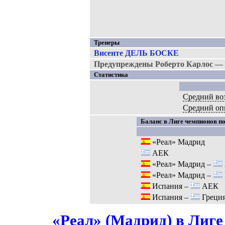
Тренеры
Висенте ДЕЛЬ БОСКЕ
Предупреждены Роберто Карлос — Г
Статистика
Средний во
Средний оп
Баланс в Лиге чемпионов по
«Реал» Мадрид
АЕК
«Реал» Мадрид –
«Реал» Мадрид –
Испания –
АЕК
Испания –
Греци
«Реал» (Мадрид) в Лиге