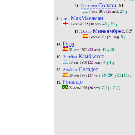
Солари
, 61'
Сантьяго
21.
27
7-окт-1976
(
26
лет).
3
МакМанаман
Стив
8.
40
26
11-фев-1972
(
30
лет).
3
1
Миньямбрес
, 82'
Оскар
17.
5
1-фев-1981
(
21
год).
1
Гути
14.
41
28
31-окт-1976
(
25
лет).
4
4
Камбьяссо
Эстебан
19.
4
4
18-авг-1980
(
22
года).
4
4
Селадес
Альберт
20.
28
20
21
13
29-сен-1975
(
27
лет).
(
)
(
)
2
2
Роналдо
11.
7
1
7
1
22-сен-1976
(
26
лет).
(
)
(
)
1
1