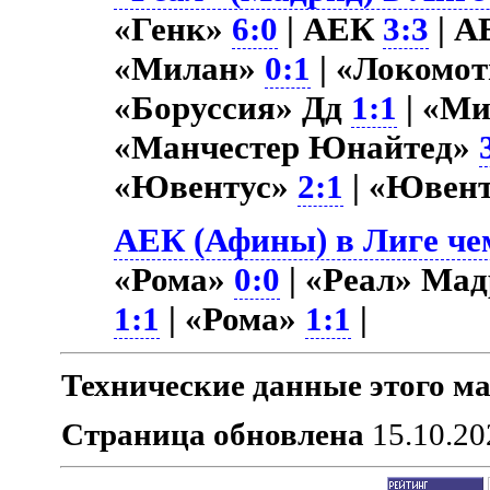
«Генк»
6:0
| АЕК
3:3
| А
«Милан»
0:1
| «Локомо
«Боруссия» Дд
1:1
| «М
«Манчестер Юнайтед»
«Ювентус»
2:1
| «Ювен
АЕК (Афины) в Лиге че
«Рома»
0:0
| «Реал» Ма
1:1
| «Рома»
1:1
|
Технические данные этого ма
Страница обновлена
15.10.20