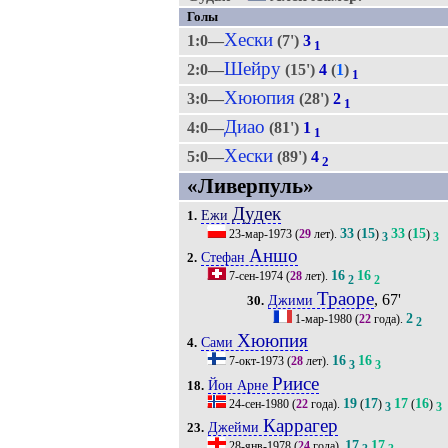
Голы
Хески
1:0—
(7')
3
1
Шейру
2:0—
(15')
4
(
1
)
1
Хююпия
3:0—
(28')
2
1
Диао
4:0—
(81')
1
1
Хески
5:0—
(89')
4
2
«Ливерпуль»
Дудек
Ежи
1.
33
15
33
15
23-мар-1973
(
29
лет).
(
)
(
)
3
3
Аншо
Стефан
2.
16
16
7-сен-1974
(
28
лет).
2
2
Траоре
, 67'
Джими
30.
2
1-мар-1980
(
22
года).
2
Хююпия
Сами
4.
16
16
7-окт-1973
(
28
лет).
3
3
Риисе
Йон Арне
18.
19
17
17
16
24-сен-1980
(
22
года).
(
)
(
)
3
3
Каррагер
Джейми
23.
17
17
28-янв-1978
(
24
года).