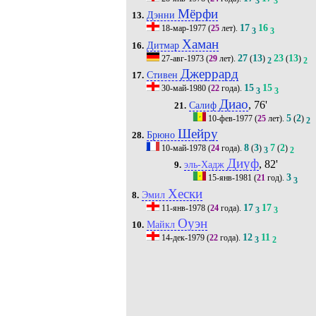
3
3
Мёрфи
Дэнни
13.
17
16
18-мар-1977
(
25
лет).
3
3
Хаман
Дитмар
16.
27
13
23
13
27-авг-1973
(
29
лет).
(
)
(
)
2
2
Джеррард
Стивен
17.
15
15
30-май-1980
(
22
года).
3
3
Диао
, 76'
Салиф
21.
5
2
10-фев-1977
(
25
лет).
(
)
2
Шейру
Брюно
28.
8
3
7
2
10-май-1978
(
24
года).
(
)
(
)
3
2
Диуф
, 82'
эль-Хадж
9.
3
15-янв-1981
(
21
год).
3
Хески
Эмил
8.
17
17
11-янв-1978
(
24
года).
3
3
Оуэн
Майкл
10.
12
11
14-дек-1979
(
22
года).
3
2