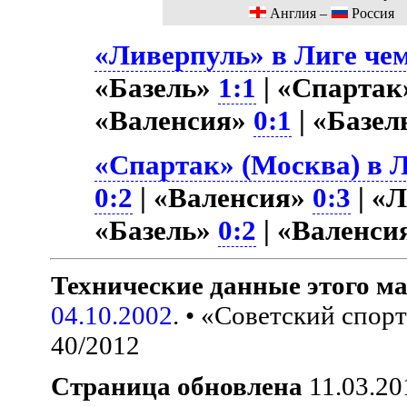
Англия –
Россия
«Ливерпуль» в Лиге чем
«Базель»
1:1
| «Спартак
«Валенсия»
0:1
| «Базе
«Спартак» (Москва) в Л
0:2
| «Валенсия»
0:3
| «
«Базель»
0:2
| «Валенси
Технические данные этого ма
04.10.2002
. • «Советский спор
40/2012
Страница обновлена
11.03.20