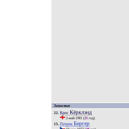
Запасные
Кёрклэнд
Крис
22.
2-май-1981
(
21
год).
Бергер
Патрик
15.