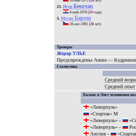
10-ноя-1973
(
28
лет).
Бишчан
Игор
25.
4-май-1978
(
24
года).
Барош
Милан
5.
28-окт-1981
(
20
лет).
Тренеры
Жерар УЛЬЕ
Предупреждены Аншо — Кудряшов, 
Статистика
Средний возра
Средний опыт
Баланс в Лиге чемпионов пос
«Ливерпуль»
«Спартак» М
«Ливерпуль» –
«Сп
«Ливерпуль» –
Рос
Англия –
«Спарта