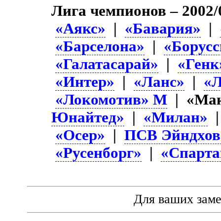
Лига чемпионов – 2002/
«Аякс»
|
«Бавария»
|
«Барселона»
|
«Борусс
«Галатасарай»
|
«Генк
«Интер»
|
«Ланс»
|
«Л
«Локомотив» М
| «Мак
Юнайтед»
|
«Милан»
«Осер»
|
ПСВ Эйндхов
«Русенборг»
|
«Спарта
Для ваших зам