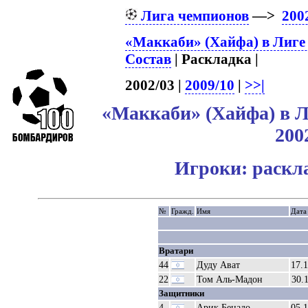
Лига чемпионов
—>
200
«Маккаби» (Хайфа) в Лиге
Состав
| Раскладка |
2002/03 |
2009/10
|
>>|
«Маккаби» (Хайфа) в 
200
Игроки: раскл
№
Гражд.
Имя
Дата
Вратари
44
Дуду Ават
17.
22
Том Аль-Мадон
30.
Защитники
4
Арик Бенадо
05.