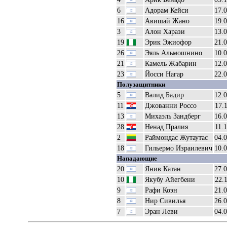
6
Адорам Кейси
17.
16
Авишай Жано
19.
3
Алон Харази
13.
19
Эрик Эжиофор
21.
26
Эяль Альмошнино
10.
21
Камель Жабарин
12.
23
Йосси Нагар
22.
Полузащитники
5
Валид Бадир
12.
11
Джованни Россо
17.
13
Михаэль Зандберг
16.
28
Ненад Пралия
11.
2
Раймондас Жутаутас
04.
18
Гильермо Израилевич
10.
Нападающие
20
Янив Катан
27.
10
Якубу Айегбени
22.
9
Рафи Коэн
21.
8
Нир Сивилья
26.
7
Эран Леви
04.