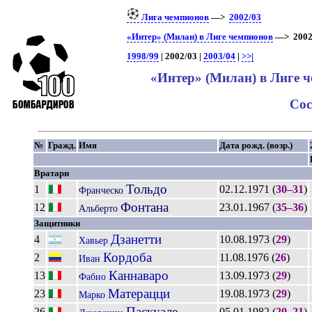
Лига чемпионов
—>
2002/03
«Интер» (Милан) в Лиге чемпионов
—> 2002
1998/99
| 2002/03 |
2003/04
|
>>|
«Интер» (Милан) в Лиге 
Сос
№
Гражд.
Имя
Дата рожд. (возр.)
Вратари
Тольдо
1
02.12.1971 (
30–31
)
Франческо
Фонтана
12
23.01.1967 (
35–36
)
Альберто
Защитники
Дзанетти
4
10.08.1973 (
29
)
Хавьер
Кордоба
2
11.08.1976 (
26
)
Иван
Каннаваро
13
13.09.1973 (
29
)
Фабио
Матерацци
23
19.08.1973 (
29
)
Марко
Паскуале
26
05.01.1982 (
20–21
)