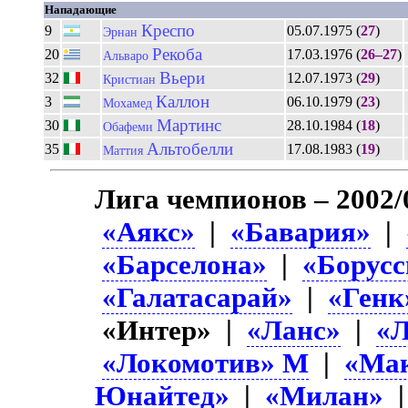
Нападающие
Креспо
9
05.07.1975 (
27
)
Эрнан
Рекоба
20
17.03.1976 (
26–27
)
Альваро
Вьери
32
12.07.1973 (
29
)
Кристиан
Каллон
3
06.10.1979 (
23
)
Мохамед
Мартинс
30
28.10.1984 (
18
)
Обафеми
Альтобелли
35
17.08.1983 (
19
)
Маттия
Лига чемпионов – 2002/
«Аякс»
|
«Бавария»
|
«Барселона»
|
«Борусс
«Галатасарай»
|
«Генк
«Интер» |
«Ланс»
|
«Л
«Локомотив» М
|
«Ма
Юнайтед»
|
«Милан»