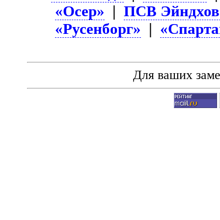
«Осер»
|
ПСВ Эйндхов
«Русенборг»
|
«Спарта
Для ваших зам