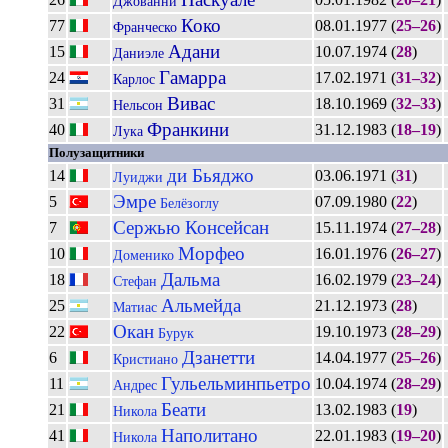
Джованни
Коко
77
08.01.1977 (
25–26
)
Франческо
Адани
15
10.07.1974 (
28
)
Даниэле
Гамарра
24
17.02.1971 (
31–32
)
Карлос
Вивас
31
18.10.1969 (
32–33
)
Нельсон
Франкини
40
31.12.1983 (
18–19
)
Лука
Полузащитники
ди Бьяджо
14
03.06.1971 (
31
)
Луиджи
Эмре
5
07.09.1980 (
22
)
Белёзоглу
Сержью Консейсан
7
15.11.1974 (
27–28
)
Морфео
10
16.01.1976 (
26–27
)
Доменико
Дальма
18
16.02.1979 (
23–24
)
Стефан
Альмейда
25
21.12.1973 (
28
)
Матиас
Окан
22
19.10.1973 (
28–29
)
Бурук
Дзанетти
6
14.04.1977 (
25–26
)
Кристиано
Гульельминпьетро
11
10.04.1974 (
28–29
)
Андрес
Беати
21
13.02.1983 (
19
)
Никола
Наполитано
41
22.01.1983 (
19–20
)
Никола