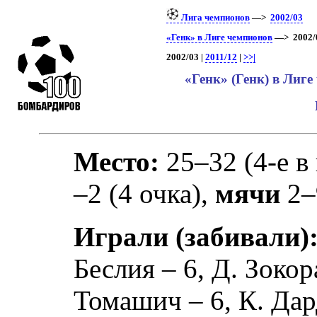
Лига чемпионов
—>
2002/03
«Генк» в Лиге чемпионов
—> 2002/0
2002/03 |
2011/12
|
>>|
«Генк» (Генк) в Лиг
Место:
25–32 (4-е в
–2 (4 очка),
мячи
2–
Играли (забивали)
Беслия
– 6,
Д. Зокор
Томашич
– 6,
К. Да