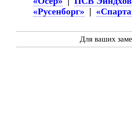
«Осер»
|
ПСВ Эйндхов
«Русенборг»
|
«Спарта
Для ваших зам