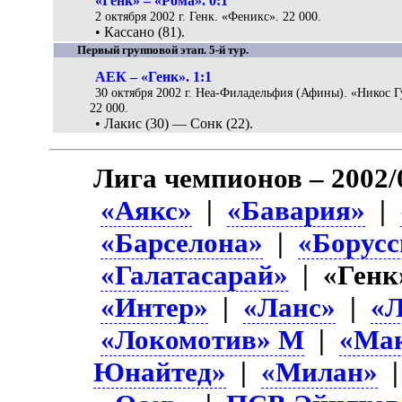
«Генк» – «Рома». 0:1
2 октября 2002 г. Генк. «Феникс». 22 000.
• Кассано (81).
Первый групповой этап. 5-й тур.
АЕК – «Генк». 1:1
30 октября 2002 г. Неа-Филадельфия (Афины). «Никос Г
22 000.
• Лакис (30) — Сонк (22).
Лига чемпионов – 2002/
«Аякс»
|
«Бавария»
|
«Барселона»
|
«Борусс
«Галатасарай»
| «Генк
«Интер»
|
«Ланс»
|
«Л
«Локомотив» М
|
«Ма
Юнайтед»
|
«Милан»