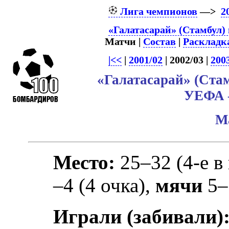
Лига чемпионов
—>
2
«Галатасарай» (Стамбул)
Матчи |
Состав
|
Раскладк
|<<
|
2001/02
| 2002/03 |
200
«Галатасарай» (Ста
УЕФА –
М
Место:
25–32 (4-е в
–4 (4 очка),
мячи
5–
Играли (забивали)