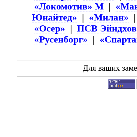
«Локомотив» М
|
«Ма
Юнайтед»
|
«Милан»
«Осер»
|
ПСВ Эйндхов
«Русенборг»
|
«Спарта
Для ваших зам