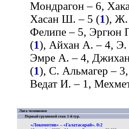
Мондрагон
– 6,
Хака
Хасан Ш.
– 5 (
1
),
Ж.
Фелипе
– 5,
Эргюн 
(
1
),
Айхан А.
– 4,
Э.
Эмре А.
– 4,
Джихан
(
1
),
С. Альмагер
– 3
Ведат И.
– 1,
Мехмет
Лига чемпионов
Первый групповой этап. 1-й тур.
«Локомотив» – «Галатасарай». 0:2