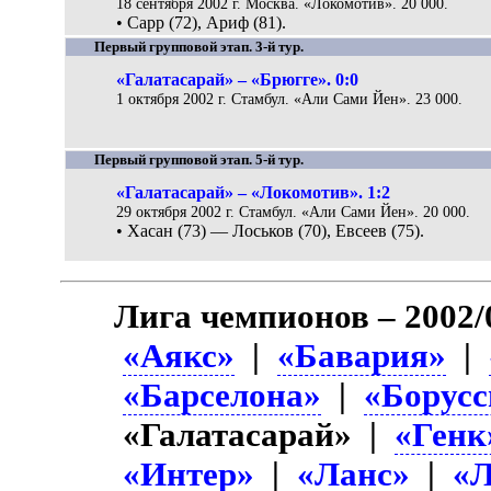
18 сентября 2002 г. Москва. «Локомотив». 20 000.
• Сарр (72), Ариф (81).
Первый групповой этап. 3-й тур.
«Галатасарай» – «Брюгге». 0:0
1 октября 2002 г. Стамбул. «Али Сами Йен». 23 000.
Первый групповой этап. 5-й тур.
«Галатасарай» – «Локомотив». 1:2
29 октября 2002 г. Стамбул. «Али Сами Йен». 20 000.
• Хасан (73) — Лоськов (70), Евсеев (75).
Лига чемпионов – 2002/
«Аякс»
|
«Бавария»
|
«Барселона»
|
«Борусс
«Галатасарай» |
«Генк
«Интер»
|
«Ланс»
|
«Л