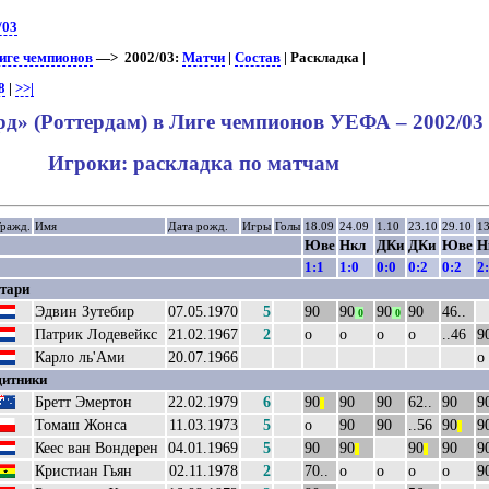
/03
Лиге чемпионов
—> 2002/03:
Матчи
|
Состав
| Раскладка |
8
|
>>|
д» (Роттердам) в Лиге чемпионов УЕФА – 2002/03
Игроки: раскладка по матчам
Гражд.
Имя
Дата рожд.
Игры
Голы
18.09
24.09
1.10
23.10
29.10
13
Юве
Нкл
ДКи
ДКи
Юве
Н
1:1
1:0
0:0
0:2
0:2
2
тари
Эдвин Зутебир
07.05.1970
5
90
90
90
90
46..
0
0
Патрик Лодевейкс
21.02.1967
2
о
о
о
о
..46
9
Карло ль'Ами
20.07.1966
о
итники
Бретт Эмертон
22.02.1979
6
90
90
90
62..
90
9
||
Томаш Жонса
11.03.1973
5
о
90
90
..56
90
9
||
Кеес ван Вондерен
04.01.1969
5
90
90
90
90
9
||
||
Кристиан Гьян
02.11.1978
2
70..
о
о
о
о
9