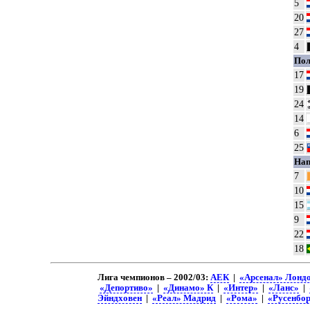
5
20
27
4
Пол
17
19
24
14
6
25
На
7
10
15
9
22
18
Лига чемпионов – 2002/03:
АЕК
|
«Арсенал» Лонд
«Депортиво»
|
«Динамо» К
|
«Интер»
|
«Ланс»
|
Эйндховен
|
«Реал» Мадрид
|
«Рома»
|
«Русенбо