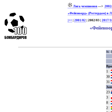
Лига чемпионов
—>
2002
«Фейеноорд» (Роттердам) в 
|<<
|
2001/02
| 2002/03 |
2017/1
«Фейеноор
№
Вра
1
30
31
Защ
23
3
8
2