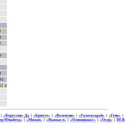
0
||
0
..
0
0
0
1
52
||
1
|
«Боруссия» Дд
|
«Брюгге»
|
«Валенсия»
|
«Галатасарай»
|
«Генк»
|
ер Юнайтед»
|
«Милан»
|
«Ньюкасл»
|
«Олимпиакос»
|
«Осер»
|
ПСВ