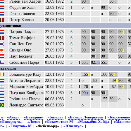
Рамон ван Хаарен
16.09.1972
2
90
56..
Ферри де Хаан
12.09.1972
1
о
о
90
о
о
о
Гленн Лоовенс
22.09.1983
1
о
90
о
о
Питер Коллан
20.06.1980
о
о
о
узащитники
Патрик Паауве
27.12.1975
6
90
90
90
90
90
9
||
Томас Бюффел
19.02.1981
6
90
90
66..
90
90
9
Сон Чон Гук
20.02.1979
6
90
90
90
90
90
52
Синдзи Оно
27.09.1979
5
90
90
90
90
90
||
||
Паул Босвелт
26.03.1970
4
90
90
90
9
||
Себастьян Пардо
01.01.1982
3
1
55..
82..
55..
о
о
1
падающие
Бонавентуре Калу
12.01.1978
4
..55
о
..66
90
9
||
||
Антони Люрлинг
22.04.1977
4
1
о
..82
о
..39
90
9
||
Мариано Бомбарда
10.09.1972
4
1
..70
о
о
..62
90
..
||
Пьер ван Хоойдонк
29.11.1969
3
1
90
90
90
1
||
Робин ван Перси
06.08.1983
2
о
..55
39..
о
о
Леонардо Сантьяго
09.03.1983
о
он
|
«Аякс»
|
«Бавария»
|
«Базель»
|
«Байер» Леверкузен
|
«Барселона»
«Ливерпуль»
|
«Лион»
|
«Локомотив» М
|
«Маккаби» Хайфа
|
«Манчест
рг»
|
«Спартак» М
| «Фейеноорд» |
«Ювентус»
|