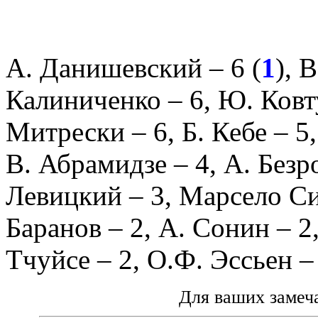
А. Данишевский
– 6 (
1
),
В
Калиниченко
– 6,
Ю. Ковт
Митрески
– 6,
Б. Кебе
– 5
В. Абрамидзе
– 4,
А. Без
Левицкий
– 3,
Марсело С
Баранов
– 2,
А. Сонин
– 2
Тчуйсе
– 2,
О.Ф. Эссьен
–
Для ваших замеч