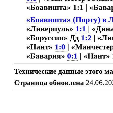
«Боавишта» 1:1 | «Бав
«Боавишта» (Порту) в Л
«Ливерпуль»
1:1
| «Дин
«Боруссия» Дд
1:2
| «Ли
«Нант»
1:0
| «Манчесте
«Бавария»
0:1
| «Нант»
Технические данные этого ма
Страница обновлена
24.06.20