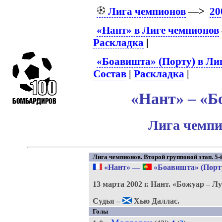
Лига чемпионов
—>
20
«Нант» в Лиге чемпионов
Раскладка
|
«Боавишта» (Порту) в Ли
Состав
|
Раскладка
|
«Нант» – «Б
Лига чемпи
Лига чемпионов. Второй групповой этап. 5-й
«Нант»
—
«Боавишта» (Порт
13 марта 2002 г.
Нант.
«Божуар – Лу
Судья –
Хью Даллас.
Голы