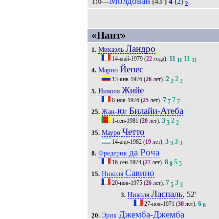
Молдован
1:0—
(43')
4
(
2
)
2
«Нант»
Ландро
Микаэль
1.
11
11
14-май-1979
(
22
года).
11
11
Йепес
Марио
4.
2
2
13-янв-1976
(
26
лет).
2
2
Жийе
Николя
5.
7
7
8-ноя-1976
(
25
лет).
7
7
Билайи-Атеба
Жан-Юг
25.
3
2
1-сен-1981
(
20
лет).
3
2
Четто
Мауро
35.
3
3
14-апр-1982
(
19
лет).
3
3
да Роча
Фредерик
8.
8
5
16-сен-1974
(
27
лет).
8
5
Савино
Николя
15.
7
3
20-ноя-1975
(
26
лет).
5
3
Ласпаль
, 52'
Николя
3.
6
27-ноя-1971
(
30
лет).
6
Джемба-Джемба
Эрик
20.