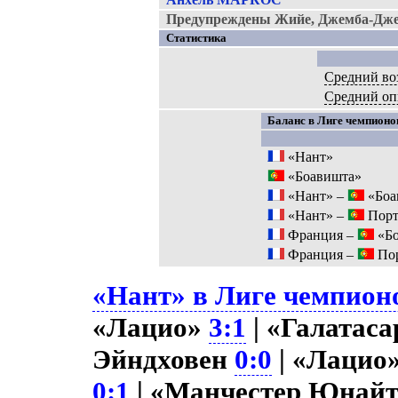
Предупреждены Жийе, Джемба-Дже
Статистика
Средний во
Средний оп
Баланс в Лиге чемпионов
«Нант»
«Боавишта»
«Нант» –
«Боа
«Нант» –
Порт
Франция –
«Бо
Франция –
Пор
«Нант» в Лиге чемпионо
«Лацио»
3:1
| «Галатас
Эйндховен
0:0
| «Лацио
0:1
| «Манчестер Юнай