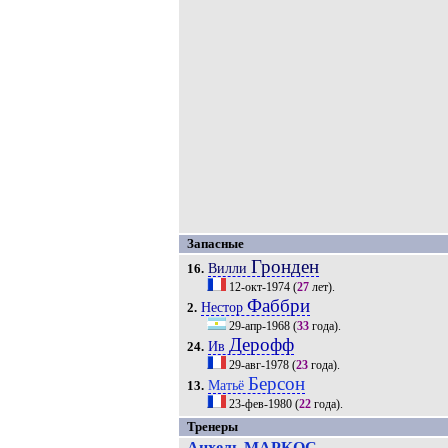
Запасные
Гронден
Вилли
16.
12-окт-1974
(
27
лет).
Фаббри
Нестор
2.
29-апр-1968
(
33
года).
Дерофф
Ив
24.
29-авг-1978
(
23
года).
Берсон
Матьё
13.
23-фев-1980
(
22
года).
Тренеры
Анхель МАРКОС