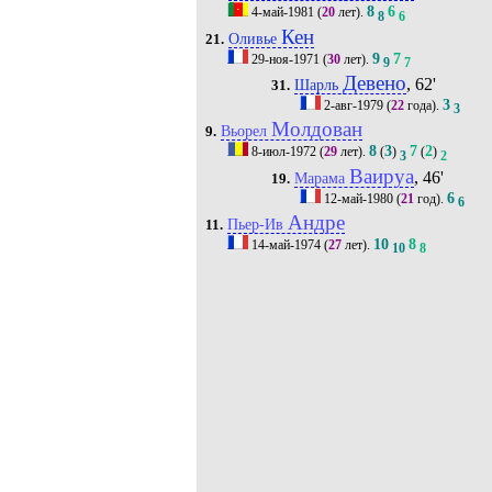
8
6
4-май-1981
(
20
лет).
8
6
Кен
Оливье
21.
9
7
29-ноя-1971
(
30
лет).
9
7
Девено
, 62'
Шарль
31.
3
2-авг-1979
(
22
года).
3
Молдован
Вьорел
9.
8
3
7
2
8-июл-1972
(
29
лет).
(
)
(
)
3
2
Ваируа
, 46'
Марама
19.
6
12-май-1980
(
21
год).
6
Андре
Пьер-Ив
11.
10
8
14-май-1974
(
27
лет).
10
8