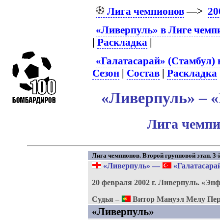
Лига чемпионов
—>
20
«Ливерпуль» в Лиге чемп
|
Раскладка
|
«Галатасарай» (Стамбул) 
Сезон
|
Состав
|
Раскладка
«Ливерпуль» – «
Лига чемпи
Лига чемпионов. Второй групповой этап. 3-й
«Ливерпуль»
—
«Галатасарай
20 февраля 2002 г.
Ливерпуль.
«Энф
Судья –
Витор Мануэл Мелу Пер
«Ливерпуль»