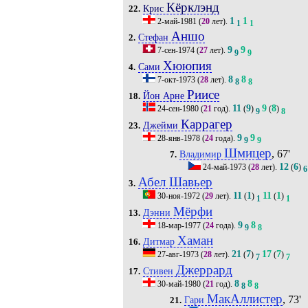
Кёрклэнд
Крис
22.
1
1
2-май-1981
(
20
лет).
1
1
Аншо
Стефан
2.
9
9
7-сен-1974
(
27
лет).
9
9
Хююпия
Сами
4.
8
8
7-окт-1973
(
28
лет).
8
8
Риисе
Йон Арне
18.
11
9
9
8
24-сен-1980
(
21
год).
(
)
(
)
9
8
Каррагер
Джейми
23.
9
9
28-янв-1978
(
24
года).
9
9
Шмицер
, 67'
Владимир
7.
12
6
24-май-1973
(
28
лет).
(
)
6
Абел Шавьер
3.
11
1
11
1
30-ноя-1972
(
29
лет).
(
)
(
)
1
1
Мёрфи
Дэнни
13.
9
8
18-мар-1977
(
24
года).
9
8
Хаман
Дитмар
16.
21
7
17
7
27-авг-1973
(
28
лет).
(
)
(
)
7
7
Джеррард
Стивен
17.
8
8
30-май-1980
(
21
год).
8
8
МакАллистер
, 73'
Гари
21.