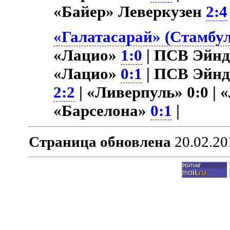
«Байер» Леверкузен
2:4
«Галатасарай» (Стамбул
«Лацио»
1:0
| ПСВ Эйн
«Лацио»
0:1
| ПСВ Эйн
2:2
| «Ливерпуль» 0:0 |
«Барселона»
0:1
|
Страница обновлена
20.02.20