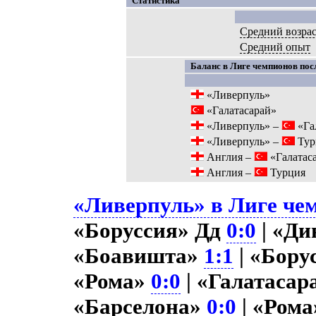
Статистика
Средний возра
Средний опыт
Баланс в Лиге чемпионов посл
«Ливерпуль»
«Галатасарай»
«Ливерпуль» –
«Га
«Ливерпуль» –
Тур
Англия –
«Галатас
Англия –
Турция
«Ливерпуль» в Лиге чем
«Боруссия» Дд
0:0
| «Ди
«Боавишта»
1:1
| «Бору
«Рома»
0:0
| «Галатасар
«Барселона»
0:0
| «Ром