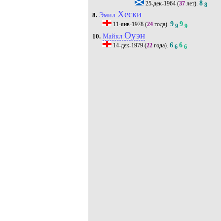
8
25-дек-1964
(
37
лет).
8
Хески
Эмил
8.
9
9
11-янв-1978
(
24
года).
9
9
Оуэн
Майкл
10.
6
6
14-дек-1979
(
22
года).
6
6