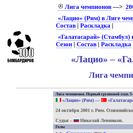
Лига чемпионов
—>
20
«Лацио» (Рим) в Лиге че
Состав
|
Раскладка
|
«Галатасарай» (Стамбул) 
Сезон
|
Состав
|
Раскладка
«Лацио» – «Га
Лига чемпи
Лига чемпионов. Первый групповой этап. 5-
«Лацио» (Рим)
—
«Галатасар
24 октября 2001 г.
Рим.
Олимпийски
Судья –
Николай Левников.
Голы