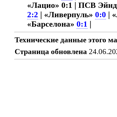
«Лацио» 0:1 | ПСВ Эйн
2:2
| «Ливерпуль»
0:0
| 
«Барселона»
0:1
|
Технические данные этого ма
Страница обновлена
24.06.20