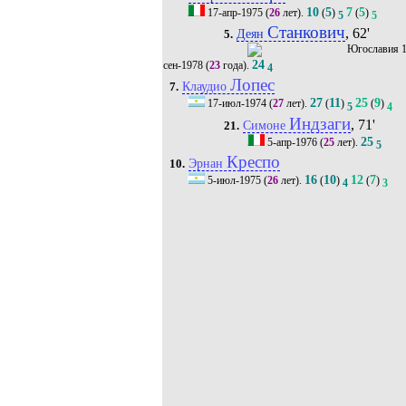
10
5
7
5
17-апр-1975
(
26
лет).
(
)
(
)
5
5
Станкович
, 62'
Деян
5.
1
24
сен-1978
(
23
года).
4
Лопес
Клаудио
7.
27
11
25
9
17-июл-1974
(
27
лет).
(
)
(
)
5
4
Индзаги
, 71'
Симоне
21.
25
5-апр-1976
(
25
лет).
5
Креспо
Эрнан
10.
16
10
12
7
5-июл-1975
(
26
лет).
(
)
(
)
4
3