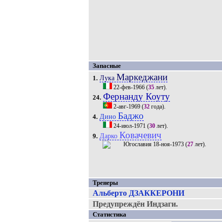
Запасные
Маркеджани
Лука
1.
22-фев-1966
(
35
лет).
Фернанду Коуту
24.
2-авг-1969
(
32
года).
Баджо
Дино
4.
24-июл-1971
(
30
лет).
Ковачевич
Дарко
9.
18-ноя-1973
(
27
лет).
Тренеры
Альберто ДЗАККЕРОНИ
Предупреждён Индзаги.
Статистика