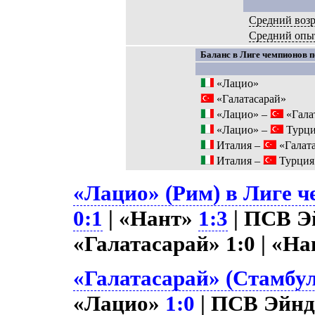
Средний возр
Средний опы
Баланс в Лиге чемпионов п
«Лацио»
«Галатасарай»
«Лацио» –
«Гала
«Лацио» –
Турц
Италия –
«Галат
Италия –
Турция
«Лацио» (Рим) в Лиге ч
0:1
| «Нант»
1:3
| ПСВ Э
«Галатасарай» 1:0 | «Н
«Галатасарай» (Стамбул
«Лацио»
1:0
| ПСВ Эйн