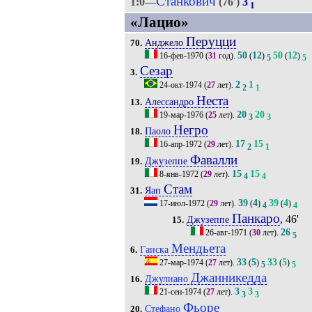
Станкович
1:0—
(76')
3
1
«Лацио»
Перуцци
Анджело
70.
50
12
50
12
16-фев-1970
(
31
год).
(
)
(
)
5
5
Сезар
3.
2
1
24-окт-1974
(
27
лет).
2
1
Неста
Алессандро
13.
20
20
19-мар-1976
(
25
лет).
3
3
Негро
Паоло
18.
17
15
16-апр-1972
(
29
лет).
2
1
Фавалли
Джузеппе
19.
15
15
8-янв-1972
(
29
лет).
4
4
Стам
Яап
31.
39
4
39
4
17-июл-1972
(
29
лет).
(
)
(
)
4
4
Панкаро
, 46'
Джузеппе
15.
26
26-авг-1971
(
30
лет).
5
Мендьета
Гаиска
6.
33
5
33
5
27-мар-1974
(
27
лет).
(
)
(
)
5
5
Джанникедда
Джулиано
16.
3
3
21-сен-1974
(
27
лет).
3
3
Фьоре
Стефано
20.