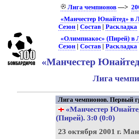
Лига чемпионов
—>
20
«Манчестер Юнайтед» в Л
Сезон
|
Состав
|
Раскладка
«Олимпиакос» (Пирей) в 
Сезон
|
Состав
|
Раскладка
«Манчестер Юнайтед»
Лига чемпи
Лига чемпионов. Первый гр
«Манчестер Юнайте
(Пирей)
. 3:0 (0:0)
23 октября 2001 г.
Ман