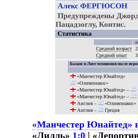
Алекс ФЕРГЮСОН
Предупреждены Джорд
Пацадзоглу, Контис.
Статистика
«
Средний возраст
2
Средний опыт
3
Баланс в Лиге чемпионов после игров
«Манчестер Юнайтед»
«Олимпиакос»
«Манчестер Юнайтед» –
«Манчестер Юнайтед» –
Англия –
«Олимпиакос»
Англия –
Греция
«Манчестер Юнайтед» в
«Лилль»
1:0
| «Депорти