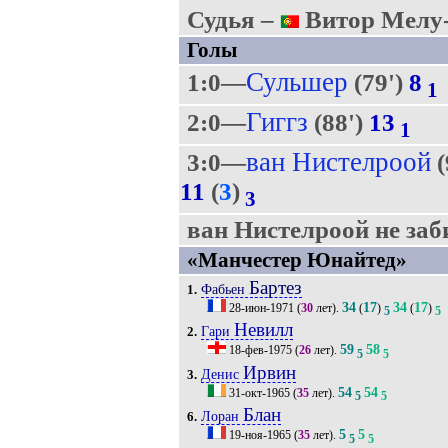
Судья –
Витор Мелу-
Голы
Сульшер
1:0—
(79')
8
1
Гиггз
2:0—
(88')
13
1
ван Нистелроой
3:0—
(
11
(
3
)
3
ван Нистелроой не заби
«Манчестер Юнайтед»
Бартез
Фабьен
1.
34
17
34
17
28-июн-1971
(
30
лет).
(
)
(
)
5
5
Невилл
Гари
2.
59
58
18-фев-1975
(
26
лет).
5
5
Ирвин
Денис
3.
54
54
31-окт-1965
(
35
лет).
5
5
Блан
Лоран
6.
5
5
19-ноя-1965
(
35
лет).
5
5