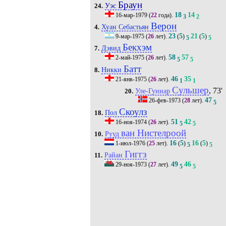
Браун
Уэс
24.
18
14
16-мар-1979
(
22
года).
3
2
Верон
Хуан Себастьян
4.
23
5
21
5
9-мар-1975
(
26
лет).
(
)
(
)
5
5
Бекхэм
Дэвид
7.
58
57
2-май-1975
(
26
лет).
5
5
Батт
Никки
8.
46
35
21-янв-1975
(
26
лет).
1
1
Сульшер
, 73'
Уле-Гуннар
20.
47
26-фев-1973
(
28
лет).
5
Скоулз
Пол
18.
51
42
16-ноя-1974
(
26
лет).
5
5
ван Нистелроой
Рууд
10.
16
5
16
5
1-июл-1976
(
25
лет).
(
)
(
)
5
5
Гиггз
Райан
11.
49
46
29-ноя-1973
(
27
лет).
5
5