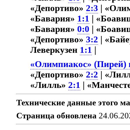
«Депортиво»
2:3
| «Оли
«Бавария»
1:1
| «Боави
«Бавария»
0:0
| «Боави
«Депортиво»
3:2
| «Бай
Леверкузен
1:1
|
«Олимпиакос» (Пирей) в
«Депортиво»
2:2
| «Лил
«Лилль»
2:1
| «Манчест
Технические данные этого ма
Страница обновлена
24.06.20