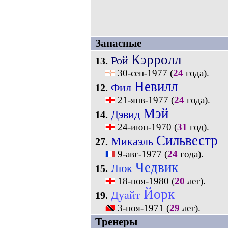
Запасные
Кэрролл
Рой
13.
30-сен-1977
(
24
года).
Невилл
Фил
12.
21-янв-1977
(
24
года).
Мэй
Дэвид
14.
24-июн-1970
(
31
год).
Сильвестр
Микаэль
27.
9-авг-1977
(
24
года).
Чедвик
Люк
15.
18-ноя-1980
(
20
лет).
Йорк
Дуайт
19.
3-ноя-1971
(
29
лет).
Тренеры