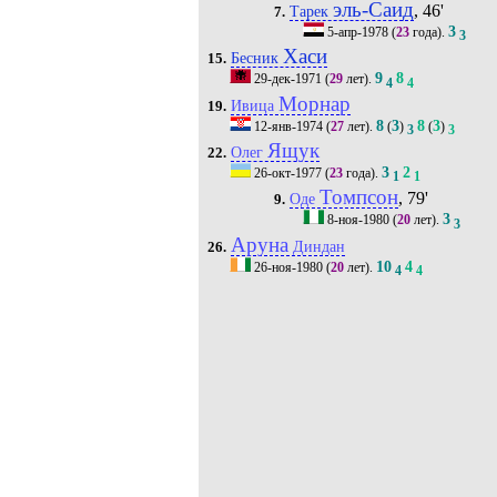
эль-Саид
, 46'
Тарек
7.
3
5-апр-1978
(
23
года).
3
Хаси
Бесник
15.
9
8
29-дек-1971
(
29
лет).
4
4
Морнар
Ивица
19.
8
3
8
3
12-янв-1974
(
27
лет).
(
)
(
)
3
3
Ящук
Олег
22.
3
2
26-окт-1977
(
23
года).
1
1
Томпсон
, 79'
Оде
9.
3
8-ноя-1980
(
20
лет).
3
Аруна
Диндан
26.
10
4
26-ноя-1980
(
20
лет).
4
4