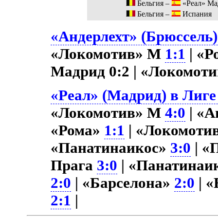
Бельгия –
«Реал» Ма
Бельгия –
Испания
«Андерлехт» (Брюссель)
«Локомотив» М
1:1
| «Р
Мадрид 0:2 | «Локомот
«Реал» (Мадрид) в Лиге
«Локомотив» М
4:0
| «А
«Рома»
1:1
| «Локомоти
«Панатинаикос»
3:0
| «
Прага
3:0
| «Панатинаи
2:0
| «Барселона»
2:0
| 
2:1
|