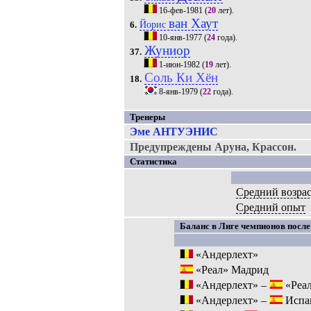
16-фев-1981
(
20
лет).
ван Хаут
Йорис
6.
10-янв-1977
(
24
года).
Жуниор
37.
1-июн-1982
(
19
лет).
Соль Ки Хён
18.
8-янв-1979
(
22
года).
Тренеры
Эме АНТУЭНИС
Предупреждены Аруна, Крассон.
Статистика
Средний возра
Средний опыт
Баланс в Лиге чемпионов после 
«Андерлехт»
«Реал» Мадрид
«Андерлехт» –
«Реа
«Андерлехт» –
Испа