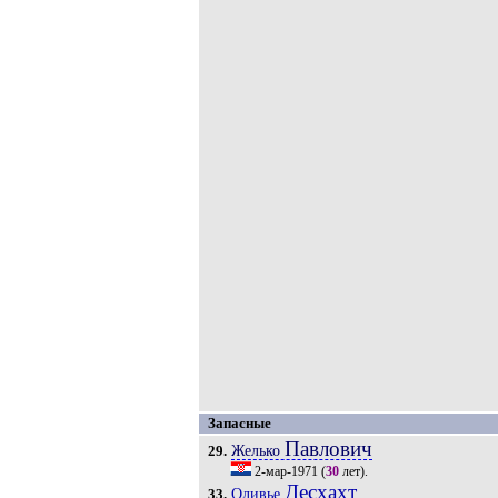
Запасные
Павлович
Желько
29.
2-мар-1971
(
30
лет).
Десхахт
Оливье
33.