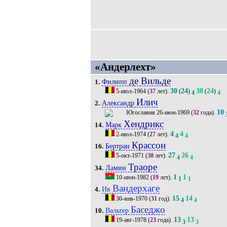
«Андерлехт»
де Вильде
Филипп
1.
30
24
30
24
5-июл-1964
(
37
лет).
(
)
(
)
4
4
Илич
Александр
2.
10
26-июн-1969
(
32
года).
Хендрикс
Марк
14.
4
4
2-июл-1974
(
27
лет).
4
4
Крассон
Бертран
16.
27
26
5-окт-1971
(
30
лет).
4
4
Траоре
Ламин
34.
1
1
10-июн-1982
(
19
лет).
1
1
Вандерхаге
Ив
4.
15
14
30-янв-1970
(
31
год).
4
4
Баседжо
Вальтер
10.
13
13
19-авг-1978
(
23
года).
3
3