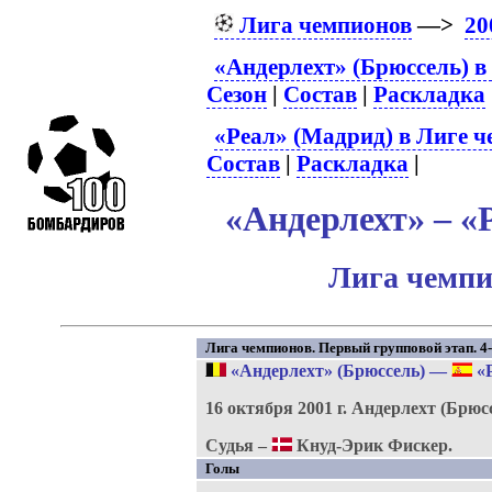
Лига чемпионов
—>
20
«Андерлехт» (Брюссель) в
Сезон
|
Состав
|
Раскладка
«Реал» (Мадрид) в Лиге 
Состав
|
Раскладка
|
«Андерлехт» – «
Лига чемпи
Лига чемпионов. Первый групповой этап. 4-
«Андерлехт» (Брюссель)
—
«Р
16 октября 2001 г.
Андерлехт (Брюс
Судья –
Кнуд-Эрик Фискер.
Голы