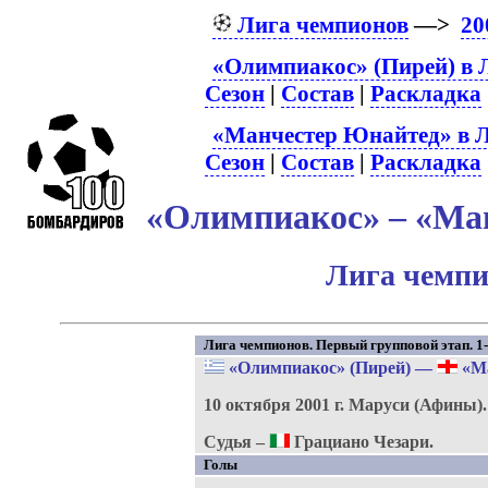
Лига чемпионов
—>
20
«Олимпиакос» (Пирей) в 
Сезон
|
Состав
|
Раскладка
«Манчестер Юнайтед» в Л
Сезон
|
Состав
|
Раскладка
«Олимпиакос» – «Ман
Лига чемпи
Лига чемпионов. Первый групповой этап. 1-
«Олимпиакос» (Пирей)
—
«Ма
10 октября 2001 г.
Маруси (Афины)
Судья –
Грациано Чезари.
Голы