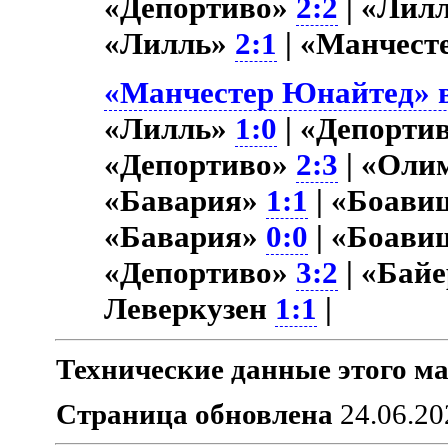
«Депортиво»
2:2
| «Лил
«Лилль»
2:1
| «Манчест
«Манчестер Юнайтед» в
«Лилль»
1:0
| «Депорти
«Депортиво»
2:3
| «Оли
«Бавария»
1:1
| «Боави
«Бавария»
0:0
| «Боави
«Депортиво»
3:2
| «Бай
Леверкузен
1:1
|
Технические данные этого ма
Страница обновлена
24.06.20