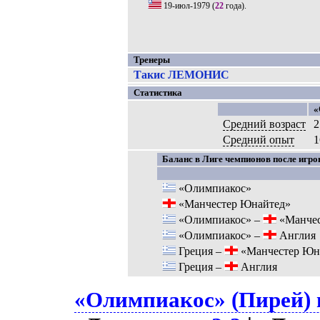
19-июл-1979
(
22
года).
Тренеры
Такис ЛЕМОНИС
Статистика
«
Средний возраст
2
Средний опыт
1
Баланс в Лиге чемпионов после игров
«Олимпиакос»
«Манчестер Юнайтед»
«Олимпиакос» –
«Манчес
«Олимпиакос» –
Англия
Греция –
«Манчестер Юн
Греция –
Англия
«Олимпиакос» (Пирей) в