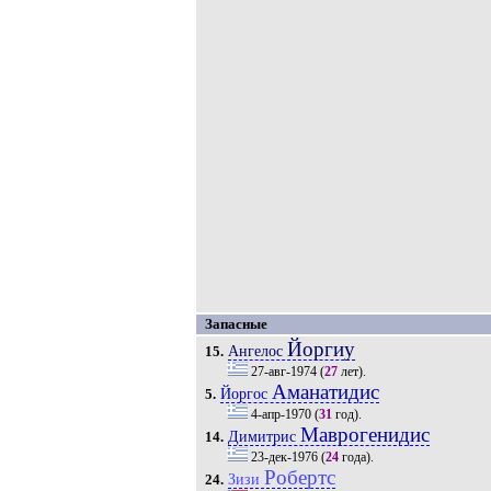
Запасные
Йоргиу
Ангелос
15.
27-авг-1974
(
27
лет).
Аманатидис
Йоргос
5.
4-апр-1970
(
31
год).
Маврогенидис
Димитрис
14.
23-дек-1976
(
24
года).
Робертс
Зизи
24.