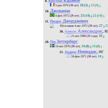
Карамбё
Кристиан
8.
18
3
13
3
3-дек-1970
(
30
лет).
(
)
(
)
3
3
Джованни
10.
23
14
22
14
4-фев-1972
(
29
лет).
(
)
(
)
3
3
Джорджевич
Предраг
11.
27
2
4-авг-1972
(
29
лет).
2
Александрис
, 80
Алексис
30.
16
21-окт-1968
(
32
года).
2
Зеттерберг
Пер
20.
14
8
14
8
14-окт-1970
(
30
лет).
(
)
(
)
2
2
Ниниадис
, 66'
Андреас
21.
14
18-фев-1971
(
30
лет).
2