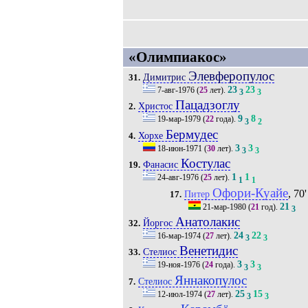
«Олимпиакос»
Элевферопулос
Димитрис
31.
23
23
7-авг-1976
(
25
лет).
3
3
Пацадзоглу
Христос
2.
9
8
19-мар-1979
(
22
года).
3
2
Бермудес
Хорхе
4.
3
3
18-июн-1971
(
30
лет).
3
3
Костулас
Фанасис
19.
1
1
24-авг-1976
(
25
лет).
1
1
Офори-Куайе
, 70'
Питер
17.
21
21-мар-1980
(
21
год).
3
Анатолакис
Йоргос
32.
24
22
16-мар-1974
(
27
лет).
3
3
Венетидис
Стелиос
33.
3
3
19-ноя-1976
(
24
года).
3
3
Яннакопулос
Стелиос
7.
25
15
12-июл-1974
(
27
лет).
3
3