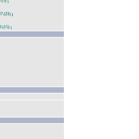
5
3
(
)
1
37
21
(
)
1
0
15
(
)
1