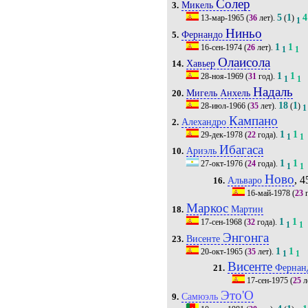
Солер
Микель
3.
5
1
4
13-мар-1965
(
36
лет).
(
)
1
Ниньо
Фернандо
5.
1
1
16-сен-1974
(
26
лет).
1
1
Олаисола
Хавьер
14.
1
1
28-ноя-1969
(
31
год).
1
1
Надаль
Мигель Анхель
20.
18
1
28-июл-1966
(
35
лет).
(
)
1
Кампано
Алехандро
2.
1
1
29-дек-1978
(
22
года).
1
1
Ибагаса
Ариэль
10.
1
1
27-окт-1976
(
24
года).
1
1
Ново
, 4
Альваро
16.
16-май-1978
(
23
г
Маркос
Мартин
18.
1
1
17-сен-1968
(
32
года).
1
1
Энгонга
Висенте
23.
1
1
20-окт-1965
(
35
лет).
1
1
Висенте
Фернан
21.
17-сен-1975
(
25
л
Это'O
Самюэль
9.