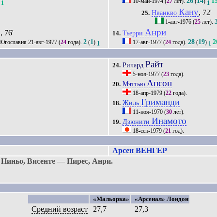
26
14
1
10-май-1974
(
27
лет).
(
)
1
1
Кану
, 72'
Нванкво
25.
1-авг-1976
(
25
лет).
ч
Анри
, 76'
Тьерри
14.
2
1
28
19
2
21-авг-1977
(
24
года).
(
)
17-авг-1977
(
24
года).
(
)
1
1
Райт
Ричард
24.
5-ноя-1977
(
23
года).
Апсон
Мэттью
20.
18-апр-1979
(
22
года).
Гриманди
Жиль
18.
11-ноя-1970
(
30
лет).
Инамото
Дзюнити
19.
18-сен-1979
(
21
год).
Арсен ВЕНГЕР
Ниньо, Висенте — Пирес, Анри.
«Мальорка»
«Арсенал» Лондон
Средний возраст
27,7
27,3