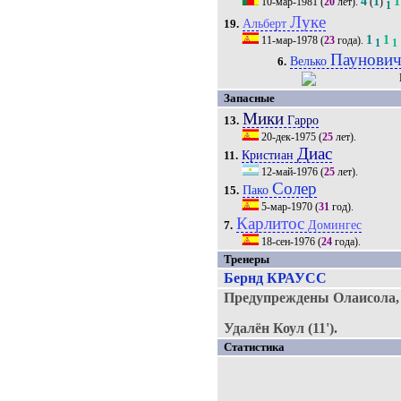
4
1
1
10-мар-1981
(
20
лет).
(
)
1
Луке
Альберт
19.
1
1
11-мар-1978
(
23
года).
1
1
Паунови
Велько
6.
Запасные
Мики
Гарро
13.
20-дек-1975
(
25
лет).
Диас
Кристиан
11.
12-май-1976
(
25
лет).
Солер
Пако
15.
5-мар-1970
(
31
год).
Карлитос
Домингес
7.
18-сен-1976
(
24
года).
Тренеры
Бернд КРАУСС
Предупреждены Олаисола, 
Удалён Коул (11').
Статистика