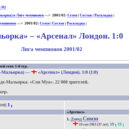
1/02
ьорка) в Лиге чемпионов
—> 2001/02:
Сезон
|
Состав
|
Раскладка
|
чемпионов
—> 2001/02:
Сезон
|
Состав
|
Раскладка
|
ьорка» – «Арсенал» Лондон. 1:0
Лига чемпионов 2001/02
й этап. 1-й тур.
-Мальорка)
—
«Арсенал» (Лондон)
. 1:0 (1:0)
-де-Мальорка.
«Сон Муа».
22 000 зрителей.
кер.
ьти)
1
1
«Арсенал»
Симэн
Дэвид
1.
19
19
19-сен-1963
(
37
лет).
1
1