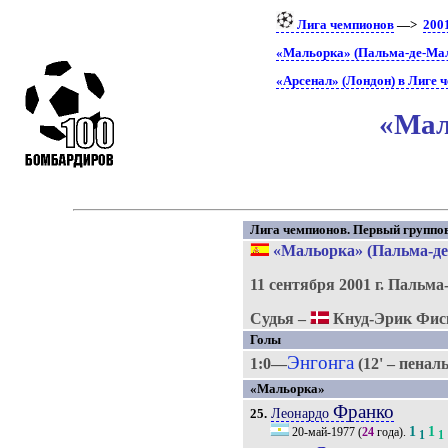
Лига чемпионов
—>
200
«Мальорка» (Пальма-де-Мал
«Арсенал» (Лондон) в Лиге 
«Мал
Лига чемпионов. Первый группово
«Мальорка» (Пальма-де
11 сентября 2001 г.
Пальма
Судья –
Кнуд-Эрик Фис
Голы
Энгонга
1:0—
(12' – пенал
«Мальорка»
Франко
Леонардо
25.
1
1
20-май-1977
(
24
года).
1
1