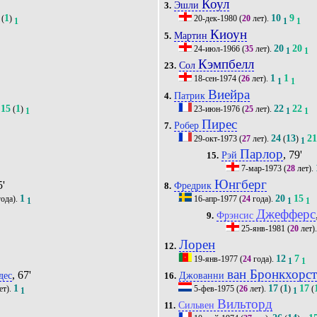
Коул
Эшли
3.
1
10
9
(
)
20-дек-1980
(
20
лет).
1
1
1
Киоун
Мартин
5.
20
20
24-июл-1966
(
35
лет).
1
1
Кэмпбелл
Сол
23.
1
1
18-сен-1974
(
26
лет).
1
1
Виейра
Патрик
4.
15
1
22
22
(
)
23-июн-1976
(
25
лет).
1
1
1
Пирес
Робер
7.
24
13
2
29-окт-1973
(
27
лет).
(
)
1
Парлор
, 79'
Рэй
15.
7-мар-1973
(
28
лет).
Юнгберг
5'
Фредрик
8.
1
20
15
ода).
16-апр-1977
(
24
года).
1
1
1
Джефферс
Фрэнсис
9.
25-янв-1981
(
20
лет)
Лорен
12.
12
7
19-янв-1977
(
24
года).
1
1
ван Бронкхорс
, 67'
дес
Джованни
16.
1
17
1
17
ет).
5-фев-1975
(
26
лет).
(
)
(
1
1
Вильторд
Сильвен
11.