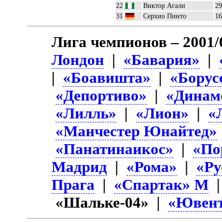
22
Виктор Агали
29
31
Серхио Пинто
16
Лига чемпионов – 2001/
Лондон
|
«Бавария»
|
|
«Боавишта»
|
«Борус
«Депортиво»
|
«Динам
«Лилль»
|
«Лион»
|
«
«Манчестер Юнайтед»
«Панатинаикос»
|
«По
Мадрид
|
«Рома»
|
«Ру
Прага
|
«Спартак» М
«Шальке-04» |
«Ювент