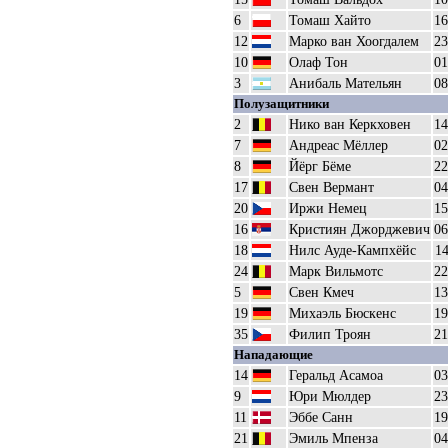
6
Томаш Хайто
16
12
Марко ван Хоогдалем
23
10
Олаф Тон
01
3
Анибаль Мательян
08
Полузащитники
2
Нико ван Керкховен
14
7
Андреас Мёллер
02
8
Йёрг Бёме
22
17
Свен Вермант
04
20
Иржи Немец
15
16
Кристиян Джорджевич
06
18
Нилс Ауде-Кампхёйс
14
24
Марк Вильмотс
22
5
Свен Кмеч
13
19
Михаэль Бюскенс
19
35
Филип Троян
21
Нападающие
14
Геральд Асамоа
03
9
Юри Мюлдер
23
11
Эббе Санн
19
21
Эмиль Мпенза
04