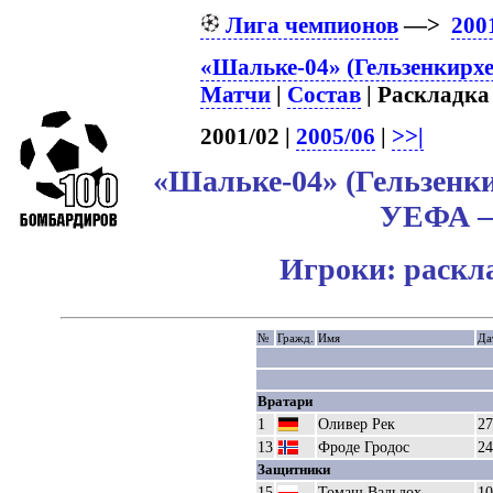
Лига чемпионов
—>
200
«Шальке-04» (Гельзенкирхе
Матчи
|
Состав
| Раскладка 
2001/02 |
2005/06
|
>>|
«Шальке-04» (Гельзенки
УЕФА – 
Игроки: раскл
№
Гражд.
Имя
Да
Вратари
1
Оливер Рек
27
13
Фроде Гродос
24
Защитники
15
Томаш Вальдох
10