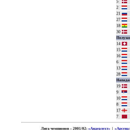
5
2
21
27
18
30
Полуза
14
15
16
6
13
28
Напад
19
9
10
8
17
7
Лига чемпионов – 2001/02:
«Андерлехт»
|
«Арсена