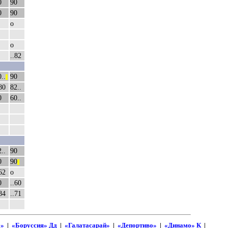
0
90
0
90
о
о
..82
..
90
||
80
82..
0
60..
..
90
0
90
||
62
о
0
..60
84
..71
а»
|
«Боруссия» Дд
|
«Галатасарай»
|
«Депортиво»
|
«Динамо» К
|