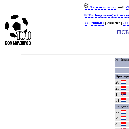
Лига чемпионов
—>
2
ПСВ (Эйндховен) в Лиге 
|<<
|
2000/01
| 2001/02 |
200
ПСВ 
№
Гражд
Вратар
20
23
1
51
Защитн
22
29
4