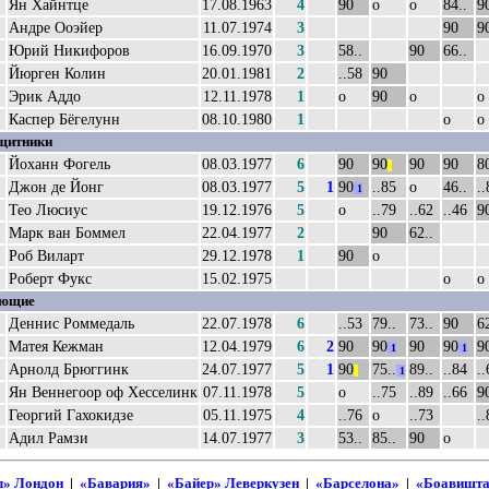
Ян Хайнтце
17.08.1963
4
90
о
о
84..
9
Андре Ооэйер
11.07.1974
3
90
9
Юрий Никифоров
16.09.1970
3
58..
90
66..
Йюрген Колин
20.01.1981
2
..58
90
Эрик Аддо
12.11.1978
1
о
90
о
о
Каспер Бёгелунн
08.10.1980
1
о
о
щитники
Йоханн Фогель
08.03.1977
6
90
90
90
90
80
||
Джон де Йонг
08.03.1977
5
1
90
..85
о
46..
..
1
Тео Люсиус
19.12.1976
5
о
..79
..62
..46
9
Марк ван Боммел
22.04.1977
2
90
62..
Роб Виларт
29.12.1978
1
90
о
Роберт Фукс
15.02.1975
о
о
ающие
Деннис Роммедаль
22.07.1978
6
..53
79..
73..
90
62
Матея Кежман
12.04.1979
6
2
90
90
90
90
9
1
1
Арнолд Брюггинк
24.07.1977
5
1
90
75..
89..
..84
..
||
1
Ян Веннегоор оф Хесселинк
07.11.1978
5
о
..75
..89
..66
9
Георгий Гахокидзе
05.11.1975
4
..76
о
..73
..
Адил Рамзи
14.07.1977
3
53..
85..
90
о
л» Лондон
|
«Бавария»
|
«Байер» Леверкузен
|
«Барселона»
|
«Боавишт