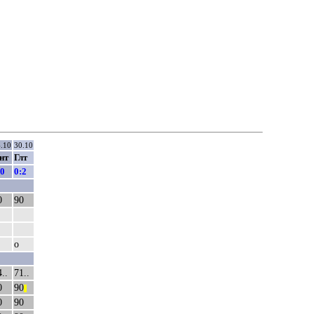
.10
30.10
нт
Глт
:0
0:2
0
90
о
..
71..
0
90
||
0
90