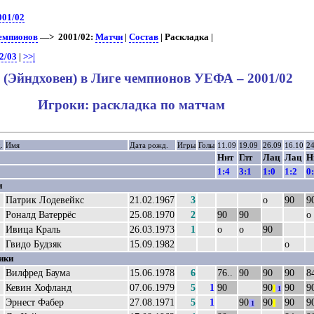
001/02
чемпионов
—> 2001/02:
Матчи
|
Состав
| Раскладка |
2/03
|
>>|
(Эйндховен) в Лиге чемпионов УЕФА – 2001/02
Игроки: раскладка по матчам
.
Имя
Дата рожд.
Игры
Голы
11.09
19.09
26.09
16.10
24
Ннт
Глт
Лац
Лац
Н
1:4
3:1
1:0
1:2
0
и
Патрик Лодевейкс
21.02.1967
3
о
90
9
Роналд Ватеррёс
25.08.1970
2
90
90
о
Ивица Краль
26.03.1973
1
о
о
90
Гвидо Будзяк
15.09.1982
о
ики
Вилфред Баума
15.06.1978
6
76..
90
90
90
84
Кевин Хофланд
07.06.1979
5
1
90
90
90
9
||
1
Эрнест Фабер
27.08.1971
5
1
90
90
90
9
1
||