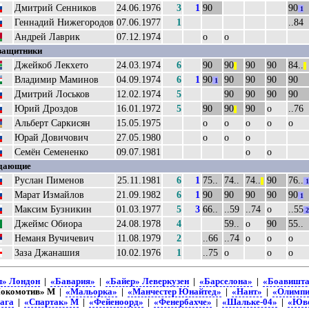
Дмитрий Сенников
24.06.1976
3
1
90
90
1
Геннадий Нижегородов
07.06.1977
1
..84
Андрей Лаврик
07.12.1974
о
о
защитники
Джейкоб Лекхето
24.03.1974
6
90
90
90
90
84..
||
||
Владимир Маминов
04.09.1974
6
1
90
90
90
90
90
1
Дмитрий Лоськов
12.02.1974
5
90
90
90
90
Юрий Дроздов
16.01.1972
5
90
90
90
о
..76
||
Альберт Саркисян
15.05.1975
о
о
о
о
о
Юрай Довичович
27.05.1980
о
о
о
Семён Семененко
09.07.1981
о
о
дающие
Руслан Пименов
25.11.1981
6
1
75..
74..
74..
90
76..
||
1
Марат Измайлов
21.09.1982
6
1
90
90
90
90
90
1
Максим Бузникин
01.03.1977
5
3
66..
..59
..74
о
..55
2
Джеймс Обиора
24.08.1978
4
59..
о
90
55..
Неманя Вучичевич
11.08.1979
2
..66
..74
о
о
о
Заза Джанашия
10.02.1976
1
..75
о
о
о
л» Лондон
|
«Бавария»
|
«Байер» Леверкузен
|
«Барселона»
|
«Боавишт
окомотив» М |
«Мальорка»
|
«Манчестер Юнайтед»
|
«Нант»
|
«Олимпи
ага
|
«Спартак» М
|
«Фейеноорд»
|
«Фенербахче»
|
«Шальке-04»
|
«Юве