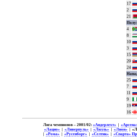
17
2
21
Полу
4
8
10
3
15
20
24
Напа
25
7
11
9
19
16
Лига чемпионов – 2001/02:
«Андерлехт»
|
«Арсена
«Лацио»
|
«Ливерпуль»
|
«Лилль»
|
«Лион»
| «Л
|
«Рома»
|
«Русенборг»
|
«Селтик»
|
«Спарта» Пр