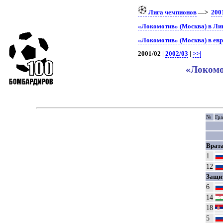
Лига чемпионов
—>
200
«Локомотив» (Москва) в Ли
«Локомотив» (Москва) в ев
2001/02 |
2002/03
|
>>|
«Локомо
№
Гр
Врат
1
12
Защи
6
14
18
5