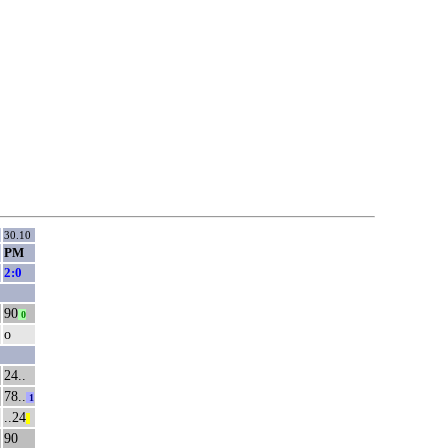
30.10
РМ
2:0
90
0
о
24..
78..
1
..24
||
90