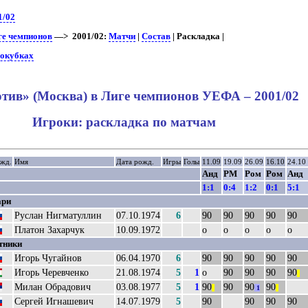
1/02
ге чемпионов
—> 2001/02:
Матчи
|
Состав
| Раскладка |
рокубках
тив» (Москва) в Лиге чемпионов УЕФА – 2001/02
Игроки: раскладка по матчам
ажд.
Имя
Дата рожд.
Игры
Голы
11.09
19.09
26.09
16.10
24.10
Анд
РМ
Ром
Ром
Анд
1:1
0:4
1:2
0:1
5:1
ари
Руслан Нигматуллин
07.10.1974
6
90
90
90
90
90
Платон Захарчук
10.09.1972
о
о
о
о
о
тники
Игорь Чугайнов
06.04.1970
6
90
90
90
90
90
Игорь Черевченко
21.08.1974
5
1
о
90
90
90
90
||
Милан Обрадович
03.08.1977
5
1
90
90
90
90
||
1
||
Сергей Игнашевич
14.07.1979
5
90
90
90
90