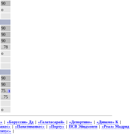
90
о
90
90
90
..78
о
90
90
75..
1
..75
о
а»
|
«Боруссия» Дд
|
«Галатасарай»
|
«Депортиво»
|
«Динамо» К
|
акос»
|
«Панатинаикос»
|
«Порту»
|
ПСВ Эйндховен
|
«Реал» Мадрид
нтус»
|