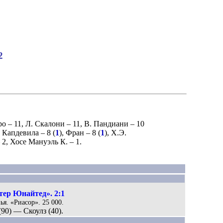
2
ро
– 11,
Л. Скалони
– 11,
В. Пандиани
– 10
 Капдевила
– 8 (
1
),
Фран
– 8 (
1
),
Х.Э.
 2,
Хосе Мануэль К.
– 1.
тер Юнайтед». 2:1
ья. «Риасор». 25 000.
(90) — Скоулз (40).