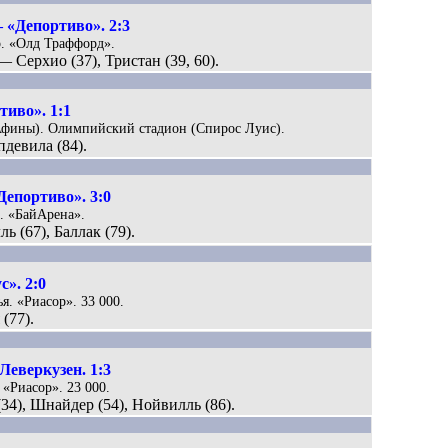
 «Депортиво». 2:3
р. «Олд Траффорд».
— Серхио (37), Тристан (39, 60).
иво». 1:1
(Афины). Олимпийский стадион (Спирос Луис).
девила (84).
Депортиво». 3:0
н. «БайАрена».
ль (67), Баллак (79).
». 2:0
я. «Риасор». 33 000.
(77).
Леверкузен. 1:3
 «Риасор». 23 000.
(34), Шнайдер (54), Нойвилль (86).