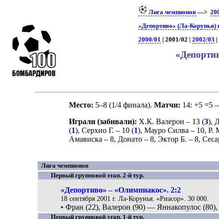
Лига чемпионов
—>
20
«Депортиво» (Ла-Корунья) 
2000/01
| 2001/02 |
2002/03
|
«Депортив
Место:
5–8 (1/4 финала).
Матчи:
14: +5 =5 –
Играли (забивали):
Х.К. Валерон
– 13 (
3
),
Д
(
1
),
Серхио Г.
– 10 (
1
),
Мауро Силва
– 10,
Р.
Амависка
– 8,
Донато
– 8,
Эктор Б.
– 8,
Сеса
Лига чемпионов
Первый групповой этап. 2-й тур.
«Депортиво» – «Олимпиакос». 2:2
18 сентября 2001 г. Ла-Корунья. «Риасор». 30 000.
• Фран (22), Валерон (90) — Яннакопулос (80),
Первый групповой этап. 1-й тур.