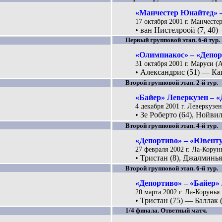
«Манчестер Юнайтед» –
17 октября 2001 г. Манчесте
• ван Нистелроой (7, 40) 
Первый групповой этап. 6-й тур.
«Олимпиакос» – «Депорт
31 октября 2001 г. Маруси 
• Александрис (51) — Кап
Второй групповой этап. 2-й тур.
«Байер» Леверкузен – «
4 декабря 2001 г. Леверкузе
• Зе Роберто (64), Нойвил
Второй групповой этап. 4-й тур.
«Депортиво» – «Ювентус
27 февраля 2002 г. Ла-Корунь
• Тристан (8), Джалминья 
Второй групповой этап. 6-й тур.
«Депортиво» – «Байер» 
20 марта 2002 г. Ла-Корунья.
• Тристан (75) — Баллак 
1/4 финала. Ответный матч.