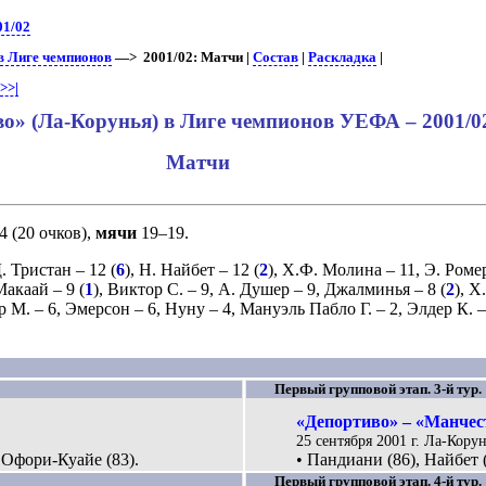
01/02
в Лиге чемпионов
—> 2001/02: Матчи |
Состав
|
Раскладка
|
>>|
о» (Ла-Корунья) в Лиге чемпионов УЕФА – 2001/0
Матчи
4 (20 очков),
мячи
19–19.
. Тристан
– 12 (
6
),
Н. Найбет
– 12 (
2
),
Х.Ф. Молина
– 11,
Э. Роме
 Макаай
– 9 (
1
),
Виктор С.
– 9,
А. Душер
– 9,
Джалминья
– 8 (
2
),
Х.
р М.
– 6,
Эмерсон
– 6,
Нуну
– 4,
Мануэль Пабло Г.
– 2,
Элдер К.
–
Первый групповой этап. 3-й тур.
«Депортиво» – «Манчес
25 сентября 2001 г. Ла-Корун
 Офори-Куайе (83).
• Пандиани (86), Найбет 
Первый групповой этап. 4-й тур.