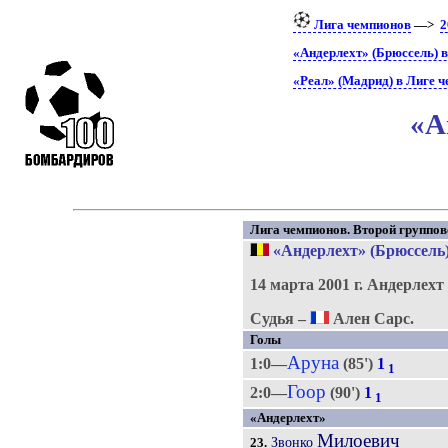
Лига чемпионов
—>
2
«Андерлехт» (Брюссель) 
«Реал» (Мадрид) в Лиге 
«А
Лига чемпионов. Второй групповой
«Андерлехт» (Брюссель
14 марта 2001 г.
Андерлехт 
Судья –
Ален Сарс.
Голы
Аруна
1:0—
(85')
1
1
Гоор
2:0—
(90')
1
1
«Андерлехт»
Милоевич
Звонко
23.