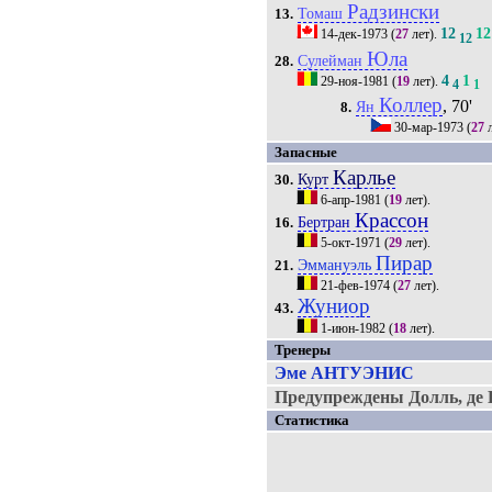
Радзински
Томаш
13.
12
12
14-дек-1973
(
27
лет).
12
Юла
Сулейман
28.
4
1
29-ноя-1981
(
19
лет).
4
1
Коллер
, 70'
Ян
8.
30-мар-1973
(
27
л
Запасные
Карлье
Курт
30.
6-апр-1981
(
19
лет).
Крассон
Бертран
16.
5-окт-1971
(
29
лет).
Пирар
Эммануэль
21.
21-фев-1974
(
27
лет).
Жуниор
43.
1-июн-1982
(
18
лет).
Тренеры
Эме АНТУЭНИС
Предупреждены Долль, де 
Статистика