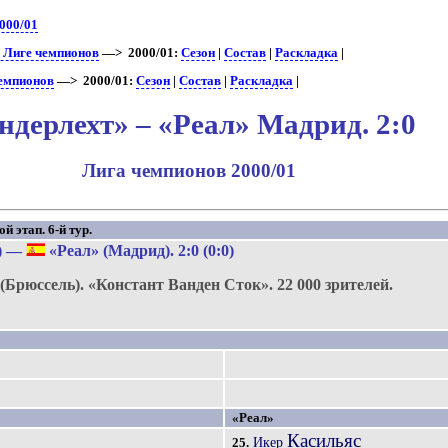
000/01
в Лиге чемпионов
—> 2000/01:
Сезон
|
Состав
|
Раскладка
|
чемпионов
—> 2000/01:
Сезон
|
Состав
|
Раскладка
|
ндерлехт» – «Реал» Мадрид. 2:0
Лига чемпионов 2000/01
 этап. 6-й тур.
)
—
«Реал» (Мадрид)
. 2:0 (0:0)
(Брюссель).
«Констант Ванден Сток».
22 000 зрителей.
«Реал»
Касильяс
Икер
25.