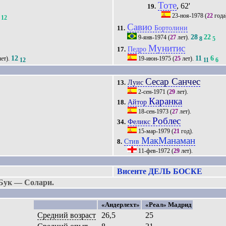
Тоте
, 62'
19.
23-ноя-1978
(
22
года
12
Савио
Бортолини
11.
28
22
9-янв-1974
(
27
лет).
8
5
Мунитис
Педро
17.
12
11
6
ет).
19-июн-1975
(
25
лет).
12
11
6
Сесар Санчес
Луис
13.
2-сен-1971
(
29
лет).
Каранка
Айтор
18.
18-сен-1973
(
27
лет).
Роблес
Феликс
34.
15-мар-1979
(
21
год).
МакМанаман
Стив
8.
11-фев-1972
(
29
лет).
Висенте ДЕЛЬ БОСКЕ
Бук — Солари.
«Андерлехт»
«Реал» Мадрид
Средний возраст
26,5
25