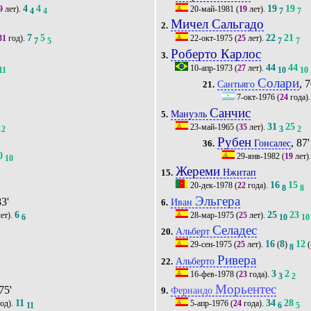
4
4
19
19
9
лет).
20-май-1981
(
19
лет).
4
4
7
7
Мичел Сальгадо
2.
7
5
22
21
31
год).
22-окт-1975
(
25
лет).
7
5
7
7
Роберто Карлос
3.
44
44
10-апр-1973
(
27
лет).
11
10
10
Солари
, 7
Сантьяго
21.
7-окт-1976
(
24
года)
Санчис
Мануэль
5.
31
25
23-май-1965
(
35
лет).
12
3
2
Рубен
, 87'
Гонсалес
36.
0
29-янв-1982
(
19
лет)
10
Жереми
Нжитап
15.
16
15
20-дек-1978
(
22
года).
7
8
8
Эльгера
83'
Иван
6.
6
25
23
ет).
28-мар-1975
(
25
лет).
6
10
10
Селадес
Альберт
20.
16
8
12
29-сен-1975
(
25
лет).
(
)
(
8
Ривера
Альберто
22.
3
2
16-фев-1978
(
23
года).
3
2
Морьентес
 75'
Фернандо
9.
11
34
28
од).
5-апр-1976
(
24
года).
11
6
5