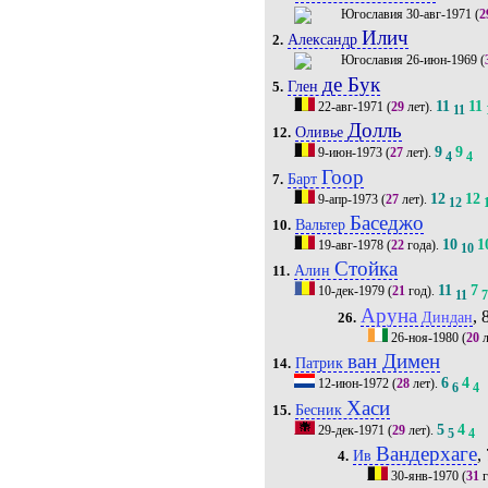
30-авг-1971
(
2
Илич
Александр
2.
26-июн-1969
(
де Бук
Глен
5.
11
11
22-авг-1971
(
29
лет).
11
Долль
Оливье
12.
9
9
9-июн-1973
(
27
лет).
4
4
Гоор
Барт
7.
12
12
9-апр-1973
(
27
лет).
12
Баседжо
Вальтер
10.
10
1
19-авг-1978
(
22
года).
10
Стойка
Алин
11.
11
7
10-дек-1979
(
21
год).
11
Аруна
, 
Диндан
26.
26-ноя-1980
(
20
л
ван Димен
Патрик
14.
6
4
12-июн-1972
(
28
лет).
6
4
Хаси
Бесник
15.
5
4
29-дек-1971
(
29
лет).
5
4
Вандерхаге
,
Ив
4.
30-янв-1970
(
31
г