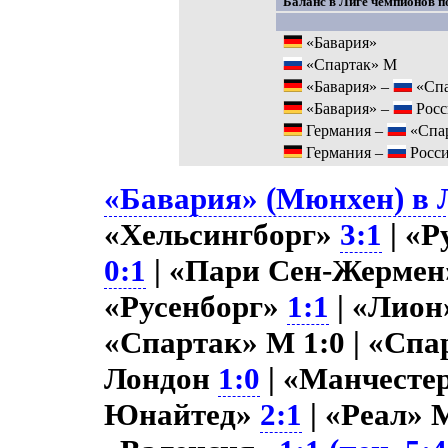
Баланс в Лиге чемпионов по
«Бавария»
«Спартак» М
«Бавария» –
«Спа
«Бавария» –
Росс
Германия –
«Спа
Германия –
Росс
«Бавария» (Мюнхен) в Л
«Хельсингборг»
3:1
| «Р
0:1
| «Пари Сен-Жерме
«Русенборг»
1:1
| «Лио
«Спартак» М 1:0 | «Сп
Лондон
1:0
| «Манчесте
Юнайтед»
2:1
| «Реал»