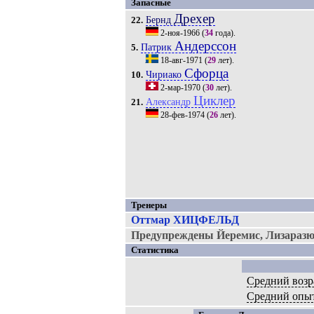
Запасные
Дрехер
Бернд
22.
2-ноя-1966
(
34
года).
Андерссон
Патрик
5.
18-авг-1971
(
29
лет).
Сфорца
Чириако
10.
2-мар-1970
(
30
лет).
Циклер
Александр
21.
28-фев-1974
(
26
лет).
Тренеры
Оттмар ХИЦФЕЛЬД
Предупреждены Йеремис, Лизаразю
Статистика
Средний возр
Средний опы