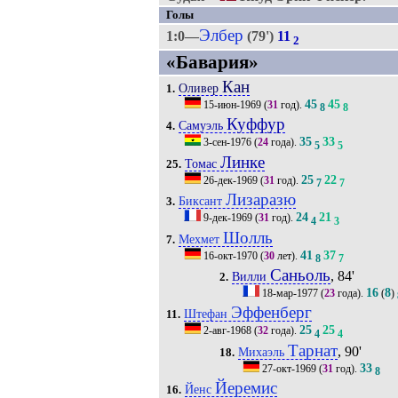
Голы
Элбер
1:0—
(79')
11
2
«Бавария»
Кан
Оливер
1.
45
45
15-июн-1969
(
31
год).
8
8
Куффур
Самуэль
4.
35
33
3-сен-1976
(
24
года).
5
5
Линке
Томас
25.
25
22
26-дек-1969
(
31
год).
7
7
Лизаразю
Биксант
3.
24
21
9-дек-1969
(
31
год).
4
3
Шолль
Мехмет
7.
41
37
16-окт-1970
(
30
лет).
8
7
Саньоль
, 84'
Вилли
2.
16
8
18-мар-1977
(
23
года).
(
)
Эффенберг
Штефан
11.
25
25
2-авг-1968
(
32
года).
4
4
Тарнат
, 90'
Михаэль
18.
33
27-окт-1969
(
31
год).
8
Йеремис
Йенс
16.