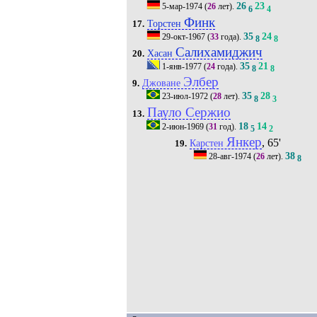
26
23
5-мар-1974
(
26
лет).
6
4
Финк
Торстен
17.
35
24
29-окт-1967
(
33
года).
8
8
Салихамиджич
Хасан
20.
35
21
1-янв-1977
(
24
года).
8
8
Элбер
Джоване
9.
35
28
23-июл-1972
(
28
лет).
8
3
Пауло Сержио
13.
18
14
2-июн-1969
(
31
год).
5
2
Янкер
, 65'
Карстен
19.
38
28-авг-1974
(
26
лет).
8