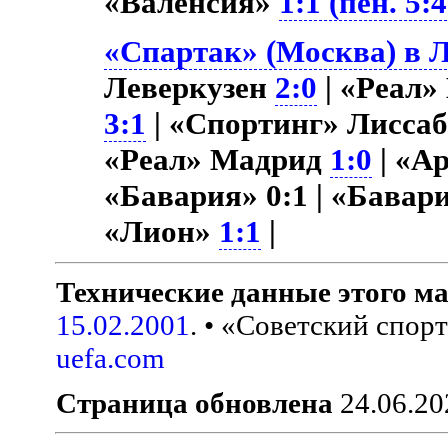
«Валенсия»
1:1 (пен. 5:4
«Спартак» (Москва) в Л
Леверкузен
2:0
| «Реал
3:1
| «Спортинг» Лисса
«Реал» Мадрид
1:0
| «А
«Бавария» 0:1 | «Бавар
«Лион»
1:1
|
Технические данные этого ма
15.02.2001
. • «Советский спор
uefa.com
Страница обновлена
24.06.20