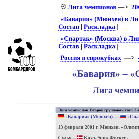
Лига чемпионов
—>
20
«Бавария» (Мюнхен) в Ли
Состав
|
Раскладка
|
«Спартак» (Москва) в Ли
Состав
|
Раскладка
|
Россия в еврокубках
—>
«Бавария» – «
Лига чемпи
Лига чемпионов. Второй групповой этап. 3-й
«Бавария» (Мюнхен)
—
«Спа
13 февраля 2001 г.
Мюнхен.
«Олимп
Судья –
Кнуд-Эрик Фискер.