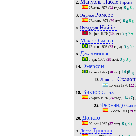
Мануэль Пабло
Гарсиа
2.
8
8
25-янв-1976
(
24
года).
8
8
Ромеро
Энрике
3.
6
6
23-июн-1971
(
29
лет).
6
6
Найбет
Нуреддин
4.
7
7
10-фев-1970
(
30
лет).
7
7
Мауро Силва
6.
5
5
12-янв-1968
(
32
года).
5
5
Джалминья
8.
3
3
9-дек-1970
(
29
лет).
3
3
Эмерсон
14.
14
8
12-апр-1972
(
28
лет).
(
)
8
Скалон
Лионель
12.
16-май-1978
(
22
г
Виктор
Санчес
18.
14
7
23-фев-1976
(
24
года).
(
)
Фернандо
Санч
25.
12-сен-1971
(
29
л
Донато
20.
8
8
30-дек-1962
(
37
лет).
8
8
Тристан
Диего
9.