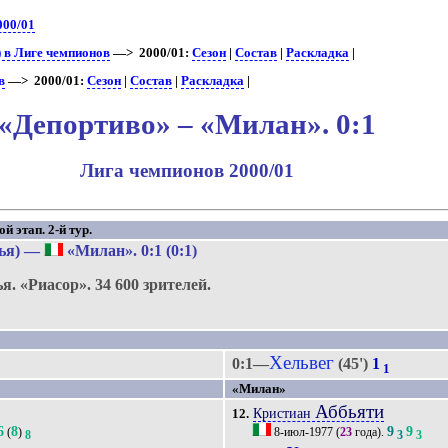
000/01
 в Лиге чемпионов
—> 2000/01:
Сезон
|
Состав
|
Раскладка
|
в
—> 2000/01:
Сезон
|
Состав
|
Раскладка
|
«Депортиво» – «Милан». 0:1
Лига чемпионов 2000/01
 этап. 2-й тур.
ья)
—
«Милан»
. 0:1 (0:1)
ья.
«Риасор».
34 600 зрителей.
Хельвег
0:1—
(45')
1
1
«Милан»
Аббьяти
Кристиан
12.
6
8
9
9
(
)
8-июл-1977
(
23
года).
8
3
3