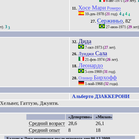
6-авг-1971
(
29
лет).
Хосе Мари
Ромеро
11.
4
4
10-дек-1978
(
21
год).
4
4
Сержиньо
, 82'
27.
3
т).
27-июн-1971
(
29
лет
3
Дида
32.
7-окт-1973
(
27
лет).
Сала
Луиджи
26.
21-фев-1974
(
26
лет).
Леонардо
18.
5-сен-1969
(
31
год).
Бирхофф
Оливер
20.
1-май-1968
(
32
года).
Альберто ДЗАККЕРОНИ
ельвег, Гаттузо, Джунти.
«Депортиво»
«Милан»
Средний возраст
28,6
26,1
Средний опыт
8
18
Баланс в Лиге чемпионов после игрового дня 06.12.2000