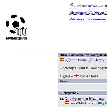
Лига чемпионов
—>
2
«Депортиво» (Ла-Корунья)
«Милан» в Лиге чемпионо
Лига чемпионов. Второй групповой
«Депортиво» (Ла-Корун
6 декабря 2000 г.
Ла-Корун
Судья –
Грэм Полл.
Голы
«Депортиво»
Молина
Хосе Франсиско
13.
16
8
1
8-авг-1970
(
30
лет).
(
)
8