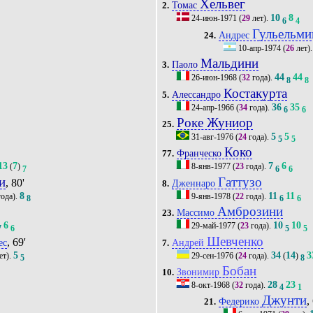
Хельвег
Томас
2.
10
8
24-июн-1971
(
29
лет).
6
4
Гульельми
Андрес
24.
10-апр-1974
(
26
лет)
Мальдини
Паоло
3.
44
44
26-июн-1968
(
32
года).
8
8
Костакурта
Алессандро
5.
36
35
24-апр-1966
(
34
года).
6
6
Роке Жуниор
25.
5
5
31-авг-1976
(
24
года).
5
5
Коко
Франческо
77.
13
7
7
6
(
)
8-янв-1977
(
23
года).
7
6
6
и
Гаттузо
, 80'
Дженнаро
8.
8
11
11
ода).
9-янв-1978
(
22
года).
8
6
6
Амброзини
Массимо
23.
6
10
10
29-май-1977
(
23
года).
7
6
5
5
Шевченко
, 69'
ес
Андрей
7.
5
34
14
3
ет).
29-сен-1976
(
24
года).
(
)
5
8
Бобан
Звонимир
10.
28
23
8-окт-1968
(
32
года).
4
1
Джунти
,
Федерико
21.