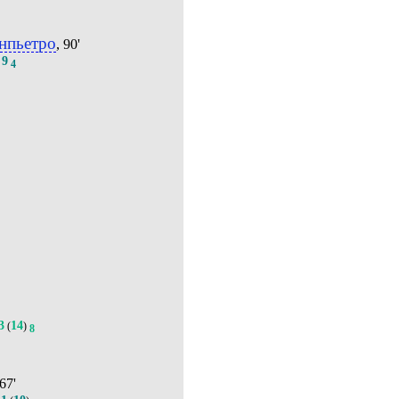
нпьетро
, 90'
9
.
4
3
14
(
)
8
 67'