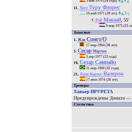
6
4
5-янв-1976
(
24
года).
6
4
Туру Флорес
Хосе
11.
6
5
16-май-1971
(
29
лет).
6
5
Макаай
, 55'
Рой
7.
9-мар-1975
(
25
ле
Запасные
Сонго'О
Жак
1.
17-мар-1964
(
36
лет).
Сесар
Мартин
5.
3-апр-1977
(
23
года).
Сезар Сампайо
16.
31-мар-1968
(
32
года).
Валерон
Хуан Карлос
21.
17-июн-1974
(
26
лет).
Тренеры
Хавьер ИРУРЕТА
Предупреждены Донато — Х
Статистика