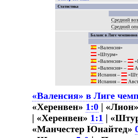
Статистика
Средний воз
Средний оп
Баланс в Лиге чемпионов 
«Валенсия»
«Штурм»
«Валенсия» –
«
«Валенсия» –
А
Испания –
«Шт
Испания –
Авст
«Валенсия» в Лиге чемп
«Херенвен»
1:0
| «Лион
| «Херенвен»
1:1
| «Штур
«Манчестер Юнайтед»