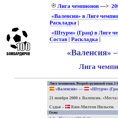
Лига чемпионов
—>
20
«Валенсия» в Лиге чемпи
Раскладка
|
«Штурм» (Грац) в Лиге ч
Состав
|
Раскладка
|
«Валенсия» –
Лига чемпи
Лига чемпионов. Второй групповой этап. 1-й
«Валенсия»
—
«Штурм» (Гра
21 ноября 2000 г.
Валенсия.
«Места
Судья –
Ким-Милтон Нильсен.
Голы