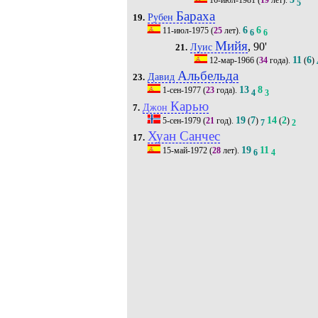
16-июл-1981
(
19
лет).
5
Бараха
Рубен
19.
6
6
11-июл-1975
(
25
лет).
6
6
Мийя
, 90'
Луис
21.
11
6
12-мар-1966
(
34
года).
(
)
Альбельда
Давид
23.
13
8
1-сен-1977
(
23
года).
4
3
Карью
Джон
7.
19
7
14
2
5-сен-1979
(
21
год).
(
)
(
)
7
2
Хуан Санчес
17.
19
11
15-май-1972
(
28
лет).
6
4