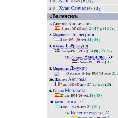
Карью
1:0—
(45')
6
(
1
)
1
Хуан Санчес
2:0—
(47')
3
2
«Валенсия»
Каньисарес
Сантьяго
1.
24
17
24
17
18-дек-1969
(
30
лет).
(
)
(
)
6
6
Пеллегрино
Маурицио
2.
24
24
5-окт-1971
(
29
лет).
7
7
Бьёрклунд
Юаким
3.
24
9
23
8
15-мар-1971
(
29
лет).
(
)
(
)
2
2
Амарилья
, 59'
Роберто
16.
1
27-июл-1981
(
19
лет).
1
Джукич
Мирослав
5.
21
19-фев-1966
(
34
года).
Англома
Жослен
20.
27
20
26
19
7-авг-1965
(
35
лет).
(
)
(
)
6
5
Мендьета
Гаиска
6.
19
19
27-мар-1974
(
26
лет).
5
5
Гонсалес
Кили
18.
21
21
4-авг-1974
(
26
лет).
5
5
Висенте
, 82'
Родригес
14.
5