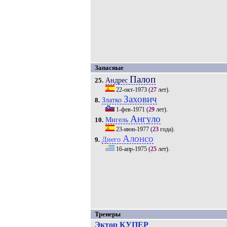
Запасные
Палоп
Андрес
25.
22-окт-1973
(
27
лет).
Захович
Златко
8.
1-фев-1971
(
29
лет).
Ангуло
Мигель
10.
23-июн-1977
(
23
года).
Алонсо
Диего
9.
16-апр-1975
(
25
лет).
Тренеры
Эктор КУПЕР