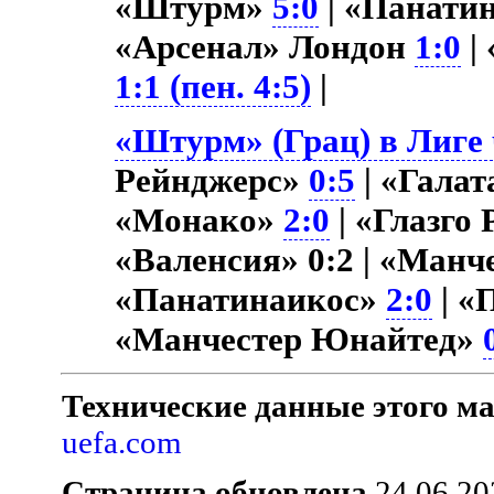
«Штурм»
5:0
| «Панати
«Арсенал» Лондон
1:0
|
1:1 (пен. 4:5)
|
«Штурм» (Грац) в Лиге 
Рейнджерс»
0:5
| «Гала
«Монако»
2:0
| «Глазго
«Валенсия» 0:2 | «Ман
«Панатинаикос»
2:0
| «
«Манчестер Юнайтед»
Технические данные этого ма
uefa.com
Страница обновлена
24.06.20