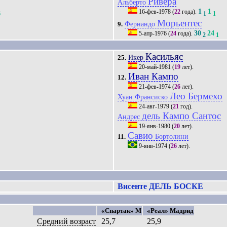
Ривера
Альберто
1
1
16-фев-1978
(
22
года).
6
1
1
Морьентес
Фернандо
9.
30
24
5-апр-1976
(
24
года).
2
1
Касильяс
Икер
25.
20-май-1981
(
19
лет).
Иван Кампо
12.
21-фев-1974
(
26
лет).
Лео Бермехо
Хуан Франсиско
24-авг-1979
(
21
год).
дель Кампо Сантос
Андрес
19-янв-1980
(
20
лет).
Савио
Бортолини
11.
9-янв-1974
(
26
лет).
Висенте ДЕЛЬ БОСКЕ
«Спартак» М
«Реал» Мадрид
Средний возраст
25,7
25,9