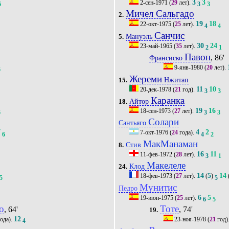
3
3
2-сен-1971
(
29
лет).
6
3
3
Мичел Сальгадо
2.
19
18
22-окт-1975
(
25
лет).
4
4
Санчис
Мануэль
5.
30
24
23-май-1965
(
35
лет).
2
1
Павон
, 86'
Франсиско
9-янв-1980
(
20
лет).
6
Жереми
Нжитап
15.
11
10
20-дек-1978
(
21
год).
3
3
Каранка
Айтор
18.
19
16
18-сен-1973
(
27
лет).
6
3
3
Солари
Сантьяго
7
4
2
7-окт-1976
(
24
года).
6
4
2
МакМанаман
Стив
8.
16
11
11-фев-1972
(
28
лет).
3
1
Макелеле
Клод
24.
14
5
14
18-фев-1973
(
27
лет).
(
)
5
5
Мунитис
Педро
6
5
19-июн-1975
(
25
лет).
6
5
о
Тоте
, 64'
, 74'
19.
12
ода).
23-ноя-1978
(
21
год)
4