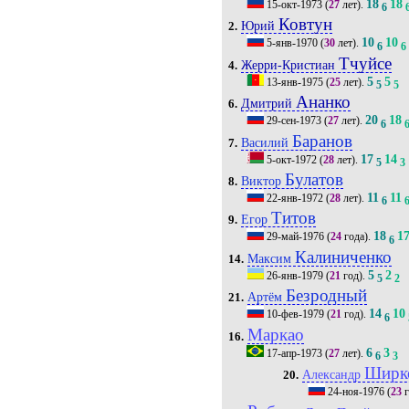
18
18
15-окт-1973
(
27
лет).
6
Ковтун
Юрий
2.
10
10
5-янв-1970
(
30
лет).
6
6
Тчуйсе
Жерри-Кристиан
4.
5
5
13-янв-1975
(
25
лет).
5
5
Ананко
Дмитрий
6.
20
18
29-сен-1973
(
27
лет).
6
Баранов
Василий
7.
17
14
5-окт-1972
(
28
лет).
5
3
Булатов
Виктор
8.
11
11
22-янв-1972
(
28
лет).
6
Титов
Егор
9.
18
1
29-май-1976
(
24
года).
6
Калиниченко
Максим
14.
5
2
26-янв-1979
(
21
год).
5
2
Безродный
Артём
21.
14
10
10-фев-1979
(
21
год).
6
Маркао
16.
6
3
17-апр-1973
(
27
лет).
6
3
Ширк
Александр
20.
24-ноя-1976
(
23
г