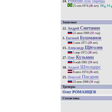
Робсон
Луис Перейра
24.
14
14
21-сен-1974
(
26
лет).
6
Запасные
Сметанин
Андрей
22.
21-июн-1969
(
31
год).
Бушманов
Евгений
5.
2-ноя-1971
(
29
лет).
Щёголев
Александр
15.
1-апр-1972
(
28
лет).
Кузьмин
Олег
27.
9-май-1981
(
19
лет).
Штолцерс
Андрей
10.
8-июл-1974
(
26
лет).
Писарев
Николай
25.
23-ноя-1968
(
31
год).
Тренеры
Олег РОМАНЦЕВ
Статистика