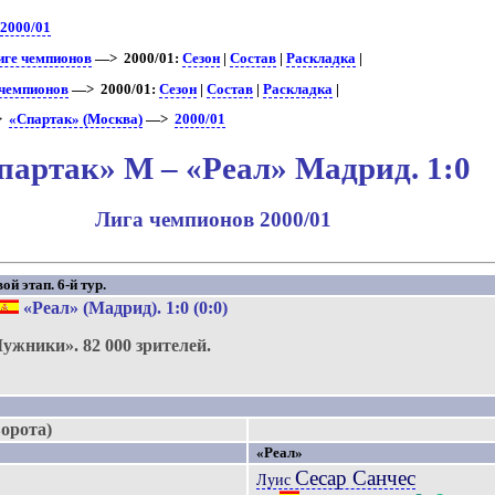
2000/01
иге чемпионов
—> 2000/01:
Сезон
|
Состав
|
Раскладка
|
 чемпионов
—> 2000/01:
Сезон
|
Состав
|
Раскладка
|
>
«Спартак» (Москва)
—>
2000/01
партак» М – «Реал» Мадрид. 1:0
Лига чемпионов 2000/01
й этап. 6-й тур.
«Реал» (Мадрид)
. 1:0 (0:0)
Лужники».
82 000 зрителей.
ворота)
«Реал»
Сесар Санчес
Луис