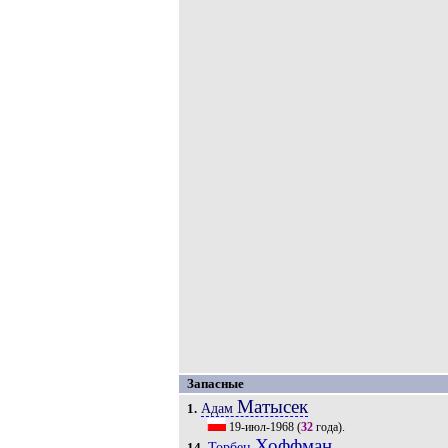
Запасные
Матысек
Адам
1.
19-июл-1968
(
32
года).
Хоффман
Торбен