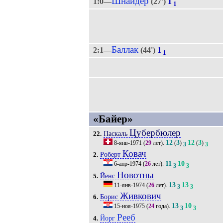
Шнайдер
1:0—
(27')
1
1
Баллак
2:1—
(44')
1
1
«Байер»
Цубербюлер
Паскаль
22.
12
3
12
3
8-янв-1971
(
29
лет).
(
)
(
)
3
3
Ковач
Роберт
2.
11
10
6-апр-1974
(
26
лет).
3
3
Новотны
Йенс
5.
13
13
11-янв-1974
(
26
лет).
3
3
Живкович
Борис
6.
13
10
15-ноя-1975
(
24
года).
3
3
Рееб
Йорг
4.