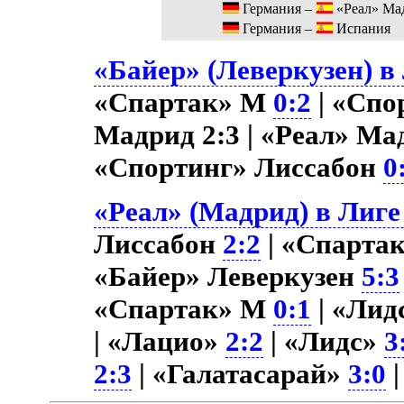
Германия –
«Реал» Ма
Германия –
Испания
«Байер» (Леверкузен) в
«Спартак» М
0:2
| «Спо
Мадрид 2:3 | «Реал» М
«Спортинг» Лиссабон
0
«Реал» (Мадрид) в Лиге
Лиссабон
2:2
| «Спарта
«Байер» Леверкузен
5:3
«Спартак» М
0:1
| «Лид
| «Лацио»
2:2
| «Лидс»
3
2:3
| «Галатасарай»
3:0
|