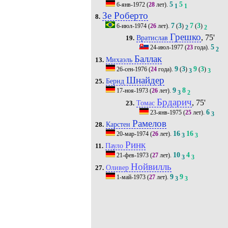
5
5
6-янв-1972
(
28
лет).
1
1
Зе Роберто
8.
7
3
7
3
6-июл-1974
(
26
лет).
(
)
(
)
2
2
Грешко
, 75'
Вратислав
19.
5
24-июл-1977
(
23
года).
2
Баллак
Михаэль
13.
9
3
9
3
26-сен-1976
(
24
года).
(
)
(
)
3
3
Шнайдер
Бернд
25.
9
8
17-ноя-1973
(
26
лет).
3
2
Брдарич
, 75'
Томас
23.
6
23-янв-1975
(
25
лет).
3
Рамелов
Карстен
28.
16
16
20-мар-1974
(
26
лет).
3
3
Ринк
Пауло
11.
10
4
21-фев-1973
(
27
лет).
3
3
Нойвилль
Оливер
27.
9
9
1-май-1973
(
27
лет).
3
3