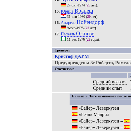
14.
27-окт-1974
(
25
лет).
Вранеш
Юрица
15.
31-янв-1980
(
20
лет).
Нойендорф
Андреас
16.
9-фев-1975
(
25
лет).
Ожигве
Паскаль
17.
11-дек-1976
(
23
года).
Тренеры
Кристоф ДАУМ
Предупреждены Зе Роберто, Рамело
Статистика
Средний возраст
Средний опыт
Баланс в Лиге чемпионов после иг
«Байер» Леверкузен
«Реал» Мадрид
«Байер» Леверкузен –
«Байер» Леверкузен –