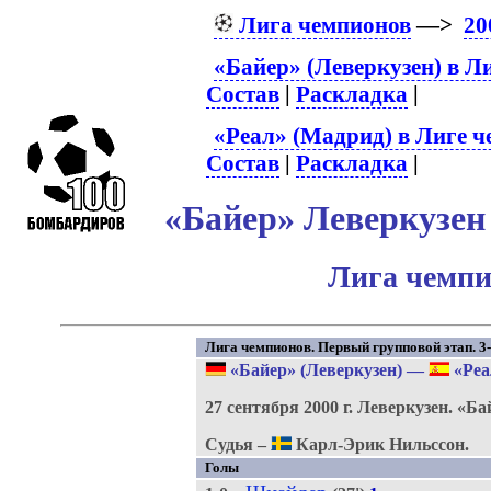
Лига чемпионов
—>
20
«Байер» (Леверкузен) в Л
Состав
|
Раскладка
|
«Реал» (Мадрид) в Лиге 
Состав
|
Раскладка
|
«Байер» Леверкузен 
Лига чемпи
Лига чемпионов. Первый групповой этап. 3-
«Байер» (Леверкузен)
—
«Реа
27 сентября 2000 г.
Леверкузен.
«Ба
Судья –
Карл-Эрик Нильссон.
Голы