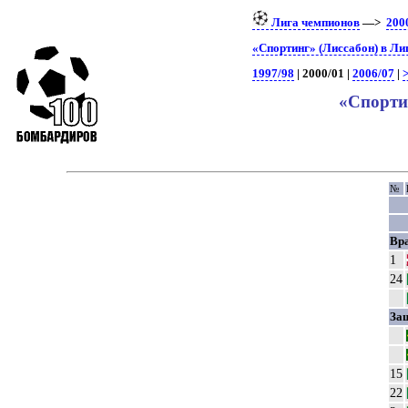
Лига чемпионов
—>
200
«Спортинг» (Лиссабон) в Ли
1997/98
| 2000/01 |
2006/07
|
>
«Спорти
№
Вр
1
24
За
15
22