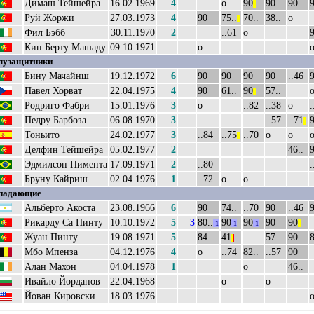
Димаш Тейшейра
16.02.1969
4
о
90
90
90
||
Руй Жоржи
27.03.1973
4
90
75..
70..
38..
о
||
Фил Бэбб
30.11.1970
2
..61
о
Кин Берту Машаду
09.10.1971
о
лузащитники
Бину Мачайнш
19.12.1972
6
90
90
90
90
..46
Павел Хорват
22.04.1975
4
90
61..
90
57..
||
Родриго Фабри
15.01.1976
3
о
..82
..38
о
.
Педру Барбоза
06.08.1970
3
..57
..71
||
Тоньито
24.02.1977
3
..84
..75
..70
о
о
||
Делфин Тейшейра
05.02.1977
2
46..
Эдмилсон Пимента
17.09.1971
2
..80
.
Бруну Кайриш
02.04.1976
1
..72
о
о
падающие
Альберто Акоста
23.08.1966
6
90
74..
..70
90
..46
Рикарду Са Пинту
10.10.1972
5
3
80..
90
90
90
90
1
1
1
||
Жуан Пинту
19.08.1971
5
84..
41
57..
90
8
|
|
Мбо Мпенза
04.12.1976
4
о
..74
82..
..57
90
Алан Махон
04.04.1978
1
о
46..
Ивайло Йорданов
22.04.1968
о
о
Йован Кировски
18.03.1976