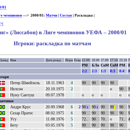
0/01
ге чемпионов
—> 2000/01:
Матчи
|
Состав
| Раскладка |
>|
нг» (Лиссабон) в Лиге чемпионов УЕФА – 2000/01
Игроки: раскладка по матчам
Гражд.
Имя
Дата рожд.
Игры
Голы
12.09
20.09
27.09
17.10
25.10
7
РМ
БЛв
СпМ
СпМ
РМ
2:2
2:3
1:3
0:3
0:4
0
атари
Петер Шмейхель
18.11.1963
4
90
90
90
90
Нелсон
20.10.1975
2
о
90
Нуну Сантуш
09.07.1978
о
о
о
о
щитники
Андре Крус
20.09.1968
6
2
90
90
90
90
90
1
1
||
Сезар Пратес
08.02.1975
6
90
90
90
90
90
Угу
11.08.1976
5
72..
90
70..
о
71..
4
Бету
03.05.1976
5
90
90
90
90
90