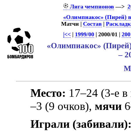
Лига чемпионов
—>
2
«Олимпиакос» (Пирей) в
Матчи |
Состав
|
Раскладк
|<<
|
1999/00
| 2000/01 |
200
«Олимпиакос» (Пирей
– 2
М
Место:
17–24 (3-е в
–3 (9 очков),
мячи
6
Играли (забивали)