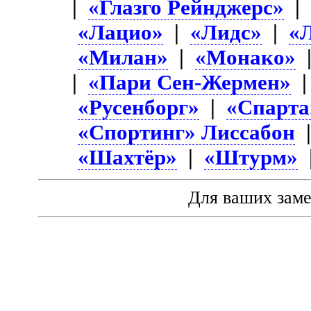
|
«Глазго Рейнджерс»
«Лацио»
|
«Лидс»
|
«
«Милан»
|
«Монако»
|
|
«Пари Сен-Жермен»
«Русенборг»
|
«Спарта
«Спортинг» Лиссабон
«Шахтёр»
|
«Штурм»
Для ваших зам