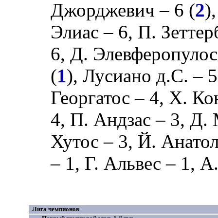
Джорджевич
– 6 (
2
)
Элиас
– 6,
П. Зеттер
6,
Д. Элевферопулос
(
1
),
Лусиано д.С.
– 5
Георгатос
– 4,
Х. Ко
4,
П. Андзас
– 3,
Д.
Хутос
– 3,
Й. Анато
– 1,
Г. Альвес
– 1,
А
Лига чемпионов