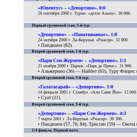
«Ювентус» – «Депортиво». 0:0
26 сентября 2000 г. Турин. «делле Альпи». 30 000.
Первый групповой этап. 5-й тур.
«Депортиво» – «Панатинаикос». 1:0
24 октября 2000 г. Ла-Корунья. «Риасор». 32 000.
• Пандиани (82).
Второй групповой этап. 1-й тур.
«Пари Сен-Жермен» – «Депортиво». 1:3
21 ноября 2000 г. Париж. «Парк де Пренс». 31 900.
• Альжерино (36) — Найбет (63), Туру Флорес (
Второй групповой этап. 3-й тур.
«Галатасарай» – «Депортиво». 1:0
14 февраля 2001 г. Стамбул. «Али Сами Йен». 15 000
• Суат (11).
Второй групповой этап. 5-й тур.
«Депортиво» – «Пари Сен-Жермен». 4:3
7 марта 2001 г. Ла-Корунья. «Риасор». 30 300.
• Пандиани (57, 76, 84), Тристан (59) — Окоча (
1/4 финала. Первый матч.