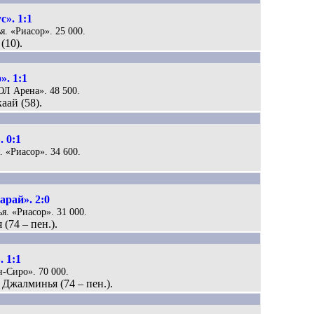
». 1:1
я. «Риасор». 25 000.
(10).
». 1:1
АОЛ Арена». 48 500.
аай (58).
 0:1
. «Риасор». 34 600.
арай». 2:0
я. «Риасор». 31 000.
(74 – пен.).
 1:1
н-Сиро». 70 000.
 Джалминья (74 – пен.).