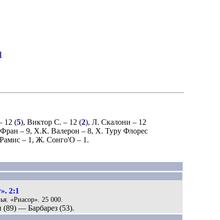
1
 12 (
5
),
Виктор С.
– 12 (
2
),
Л. Скалони
– 12
Фран
– 9,
Х.К. Валерон
– 8,
Х. Туру Флорес
 Рамис
– 1,
Ж. Сонго'О
– 1.
». 2:1
ья. «Риасор». 25 000.
 (89) — Барбарез (53).