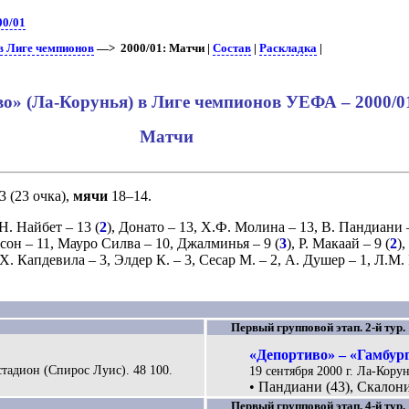
00/01
в Лиге чемпионов
—> 2000/01: Матчи |
Состав
|
Раскладка
|
о» (Ла-Корунья) в Лиге чемпионов УЕФА – 2000/0
Матчи
3 (23 очка),
мячи
18–14.
Н. Найбет
– 13 (
2
),
Донато
– 13,
Х.Ф. Молина
– 13,
В. Пандиани
–
сон
– 11,
Мауро Силва
– 10,
Джалминья
– 9 (
3
),
Р. Макаай
– 9 (
2
),
Х. Капдевила
– 3,
Элдер К.
– 3,
Сесар М.
– 2,
А. Душер
– 1,
Л.М.
Первый групповой этап. 2-й тур.
«Депортиво» – «Гамбург
тадион (Спирос Луис). 48 100.
19 сентября 2000 г. Ла-Корун
• Пандиани (43), Скалони
Первый групповой этап. 4-й тур.