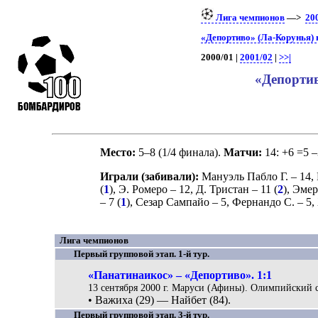
Лига чемпионов
—>
20
«Депортиво» (Ла-Корунья) 
2000/01 |
2001/02
|
>>|
«Депортив
Место:
5–8 (1/4 финала).
Матчи:
14: +6 =5 –
Играли (забивали):
Мануэль Пабло Г.
– 14,
(
1
),
Э. Ромеро
– 12,
Д. Тристан
– 11 (
2
),
Эмер
– 7 (
1
),
Сезар Сампайо
– 5,
Фернандо С.
– 5,
Лига чемпионов
Первый групповой этап. 1-й тур.
«Панатинаикос» – «Депортиво». 1:1
13 сентября 2000 г. Маруси (Афины). Олимпийский с
• Важиха (29) — Найбет (84).
Первый групповой этап. 3-й тур.