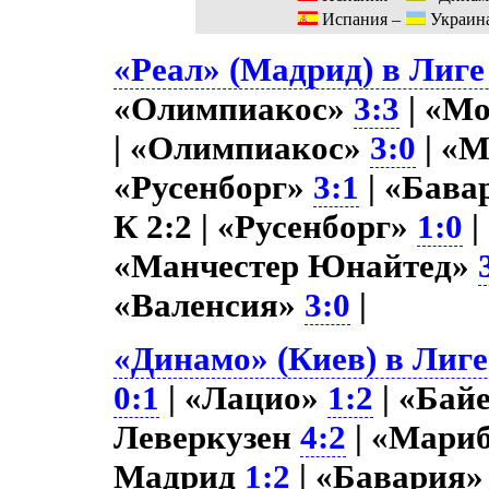
Испания –
Украин
«Реал» (Мадрид) в Лиге
«Олимпиакос»
3:3
| «М
| «Олимпиакос»
3:0
| «
«Русенборг»
3:1
| «Бава
К 2:2 | «Русенборг»
1:0
|
«Манчестер Юнайтед»
«Валенсия»
3:0
|
«Динамо» (Киев) в Лиге
0:1
| «Лацио»
1:2
| «Бай
Леверкузен
4:2
| «Мари
Мадрид
1:2
| «Бавария