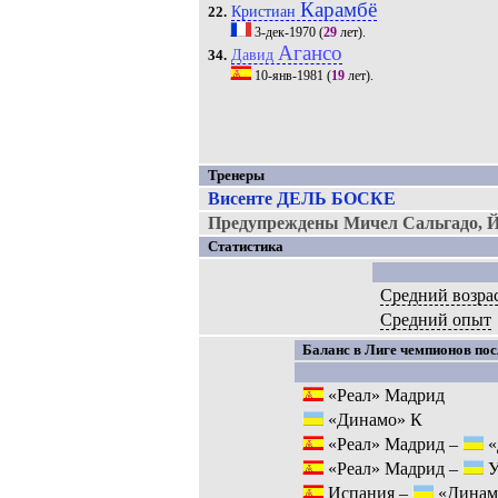
Карамбё
Кристиан
22.
3-дек-1970
(
29
лет).
Агансо
Давид
34.
10-янв-1981
(
19
лет).
Тренеры
Висенте ДЕЛЬ БОСКЕ
Предупреждены Мичел Сальгадо, Й
Статистика
Средний возра
Средний опыт
Баланс в Лиге чемпионов пос
«Реал» Мадрид
«Динамо» К
«Реал» Мадрид –
«
«Реал» Мадрид –
У
Испания –
«Динам