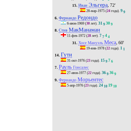
Эльгера
, 72'
Иван
15.
9
28-мар-1975
(
24
года).
9
Редондо
Фернандо
6.
31
30
6-июн-1969
(
30
лет).
9
9
МакМанаман
Стив
8.
7
4
11-фев-1972
(
28
лет).
7
4
Меса
, 60'
Хосе Мануэль
31.
1
19-янв-1978
(
22
года).
1
Гути
14.
15
7
31-окт-1976
(
23
года).
9
6
Рауль
Гонсалес
7.
36
36
27-июн-1977
(
22
года).
9
9
Морьентес
Фернандо
9.
24
19
5-апр-1976
(
23
года).
10
10