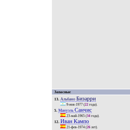
Запасные
Бизарри
Альбано
13.
9-ноя-1977
(
22
года).
Санчис
Мануэль
5.
23-май-1965
(
34
года).
Иван Кампо
12.
21-фев-1974
(
26
лет).