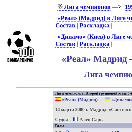
Лига чемпионов
—>
19
«Реал» (Мадрид) в Лиге 
Состав
|
Раскладка
|
«Динамо» (Киев) в Лиге 
Состав
|
Раскладка
|
«Реал» Мадрид –
Лига чемпио
Лига чемпионов. Второй групповой этап. 5-й
«Реал» (Мадрид)
—
«Динамо»
14 марта 2000 г.
Мадрид.
«Сантьяго
Судья –
Ален Сарс.
Голы