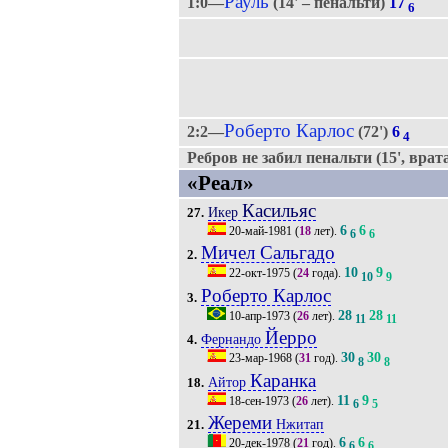
Рауль
1:0—
(14' – пенальти)
17
6
Роберто Карлос
2:2—
(72')
6
4
Ребров не забил пенальти (15', врата
«Реал»
Касильяс
Икер
27.
6
6
20-май-1981
(
18
лет).
6
6
Мичел Сальгадо
2.
10
9
22-окт-1975
(
24
года).
10
9
Роберто Карлос
3.
28
28
10-апр-1973
(
26
лет).
11
11
Йерро
Фернандо
4.
30
30
23-мар-1968
(
31
год).
8
8
Каранка
Айтор
18.
11
9
18-сен-1973
(
26
лет).
6
5
Жереми
Нжитап
21.
6
6
20-дек-1978
(
21
год).
6
6