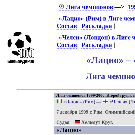
Лига чемпионов
—>
19
«Лацио» (Рим) в Лиге че
Состав
|
Раскладка
|
«Челси» (Лондон) в Лиге 
Состав
|
Раскладка
|
«Лацио» – 
Лига чемпио
Лига чемпионов 1999/2000. Второй групповой
«Лацио» (Рим)
—
«Челси» (Л
7 декабря 1999 г.
Рим.
Олимпийский
Судья –
Хельмут Круг.
«Лацио»