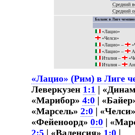
Средний в
Средний 
Баланс в Лиге чемпион
«Лацио»
«Челси»
«Лацио» –
«
«Лацио» –
А
Италия –
«Ч
Италия –
Ан
«Лацио» (Рим) в Лиге ч
Леверкузен
1:1
| «Дина
«Марибор»
4:0
| «Байер
«Марсель»
2:0
| «Челси
«Фейеноорд»
0:0
| «Мар
2:5
| «Валенсия»
1:0
|