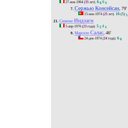
6
6
27-ноя-1964
(
35
лет).
6
6
Сержью Консейсан
, 79'
7.
16
5
15-ноя-1974
(
25
лет).
(
)
5
Индзаги
Симоне
21.
5
4
5-апр-1976
(
23
года).
5
4
Салас
, 46'
Марсело
9.
6
24-дек-1974
(
24
года).
6