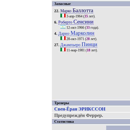
Запасные
Баллотта
Марко
22.
3-апр-1964
(
35
лет).
Сенсини
Роберто
6.
12-окт-1966
(
33
года).
Марколин
Дарио
4.
28-окт-1971
(
28
лет).
Пинци
Джампьеро
27.
11-мар-1981
(
18
лет).
Тренеры
Свен-Ёран ЭРИКССОН
Предупреждён Феррер.
Статистика