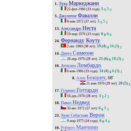
Маркеджани
Лука
1.
5
5
22-фев-1966
(
33
года).
5
5
Фавалли
Джузеппе
5.
5
5
8-янв-1972
(
27
лет).
5
5
Неста
Алессандро
13.
6
6
19-мар-1976
(
23
года).
6
6
Фернанду Коуту
24.
19
4
16
3
2-авг-1969
(
30
лет).
(
)
(
)
4
3
Симеоне
Диего
14.
21
6
18
3
28-апр-1970
(
29
лет).
(
)
(
)
6
3
Ломбардо
Аттилио
16.
14
4
6
3
6-янв-1966
(
33
года).
(
)
(
)
4
3
Бокшич
, 68'
Ален
8.
20
5
21-янв-1970
(
29
лет).
(
)
5
Готтарди
Гуэрино
17.
3
2
18-дек-1970
(
28
лет).
3
2
Недвед
Павел
18.
6
5
30-авг-1972
(
27
лет).
6
5
Верон
Хуан Себастьян
23.
6
4
9-мар-1975
(
24
года).
6
4
Манчини
Роберто
10.