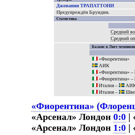
Джованни ТРАПАТТОНИ
Предупреждён Брундин.
Статистика
Средний во
Средний о
Баланс в Лиге чемпионо
«Фиорентина»
АИК
«Фиорентина» –
«Фиорентина» –
Италия –
АИ
Италия –
Шве
«Фиорентина» (Флоренц
«Арсенал» Лондон
0:0
|
«Арсенал» Лондон
1:0
|