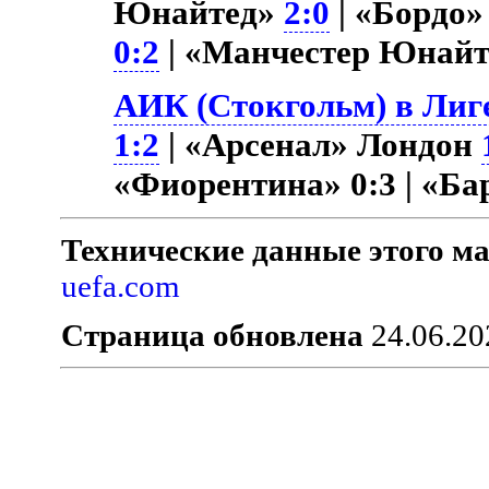
Юнайтед»
2:0
| «Бордо
0:2
| «Манчестер Юнай
АИК (Стокгольм) в Лиге
1:2
| «Арсенал» Лондон
«Фиорентина» 0:3 | «Б
Технические данные этого ма
uefa.com
Страница обновлена
24.06.20