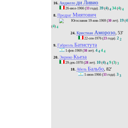
ди Ливио
Анджело
16.
39
4
34
4
26-июл-1966
(
33
года).
(
)
(
)
4
4
Миятович
Предраг
8.
19
4
19-янв-1969
(
30
лет).
(
4
(
)
4
Аморозо
, 53'
Кристиан
24.
2
22-сен-1976
(
23
года).
2
Батистута
Габриэль
9.
4
4
1-фев-1969
(
30
лет).
4
4
Кьеза
Энрико
20.
10
4
9
3
29-дек-1970
(
28
лет).
(
)
(
)
4
3
Бальбо
, 82'
Абель
18.
3
1-июн-1966
(
33
года).
3