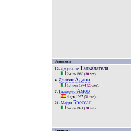
Запасные
Тальялатела
Джузеппе
12.
2-янв-1969
(
30
лет).
Адани
Даниэле
4.
10-июл-1974
(
25
лет).
Амор
Гильермо
7.
4-дек-1967
(
31
год).
Брессан
Мауро
21.
5-янв-1971
(
28
лет).
Тренеры