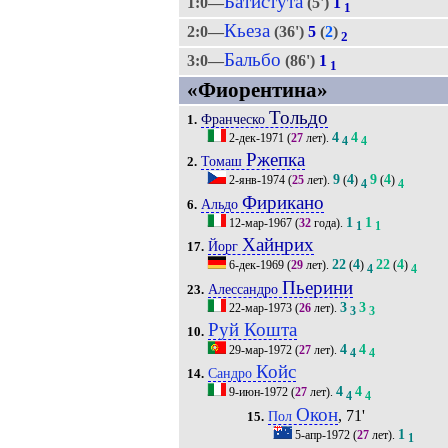
Батистута
1:0—
(5')
1
1
Кьеза
2:0—
(36')
5
(
2
)
2
Бальбо
3:0—
(86')
1
1
«Фиорентина»
Тольдо
Франческо
1.
4
4
2-дек-1971
(
27
лет).
4
4
Ржепка
Томаш
2.
9
4
9
4
2-янв-1974
(
25
лет).
(
)
(
)
4
4
Фирикано
Альдо
6.
1
1
12-мар-1967
(
32
года).
1
1
Хайнрих
Йорг
17.
22
4
22
4
6-дек-1969
(
29
лет).
(
)
(
)
4
4
Пьерини
Алессандро
23.
3
3
22-мар-1973
(
26
лет).
3
3
Руй Кошта
10.
4
4
29-мар-1972
(
27
лет).
4
4
Койс
Сандро
14.
4
4
9-июн-1972
(
27
лет).
4
4
Окон
, 71'
Пол
15.
1
5-апр-1972
(
27
лет).
1