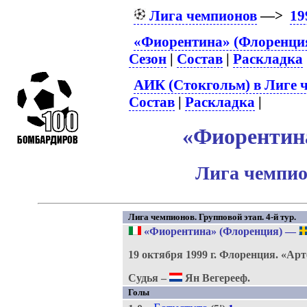
Лига чемпионов
—>
19
«Фиорентина» (Флоренция
Сезон
|
Состав
|
Раскладка
АИК (Стокгольм) в Лиге 
Состав
|
Раскладка
|
«Фиорентина
Лига чемпио
Лига чемпионов. Групповой этап. 4-й тур.
«Фиорентина» (Флоренция)
—
19 октября 1999 г.
Флоренция.
«Арт
Судья –
Ян Вегерееф.
Голы