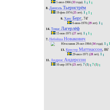
1
1
1-июл-1966
(
33
года).
1
1
Тьернстрём
Даниэль
8.
1
1
19-фев-1974
(
25
лет).
1
1
Берг
, 74'
Ханс
9.
1
6-июн-1970
(
29
лет).
1
Лагерлёф
Томас
14.
1
1
15-ноя-1971
(
27
лет).
1
1
Новакович
Небойша
7.
1
29-окт-1964
(
34
года).
1
Маттиассон
, 86'
Кристер
13.
1
29-июл-1971
(
28
лет).
1
Андерссон
Андреас
11.
7
1
7
1
10-апр-1974
(
25
лет).
(
)
(
)
1
1