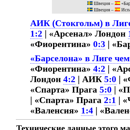
Швеция –
«Бар
Швеция –
Исп
АИК (Стокгольм) в Лиге
1:2
| «Арсенал» Лондон
«Фиорентина»
0:3
| «Ба
«Барселона» в Лиге чем
«Фиорентина»
4:2
| «Ар
Лондон
4:2
| АИК
5:0
| 
«Спарта» Прага
5:0
| «
| «Спарта» Прага
2:1
| 
«Валенсия»
1:4
| «Вале
Технические данные этого ма