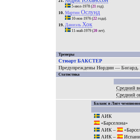
Андреас
21.
5-июл-1978
(
21
год).
Ослунд
Мартин
10.
10-ноя-1976
(
22
года).
Хок
Даниэль
19.
11-май-1979
(
20
лет).
Тренеры
Стюарт БАКСТЕР
Предупреждены Нордин — Богард, 
Статистика
Средний в
Средний о
Баланс в Лиге чемпионов
АИК
«Барселона»
АИК –
«Барсе
АИК –
Испани