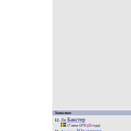
Запасные
Бакстер
Ли
12.
17-июн-1976
(
23
года).
Юханссон