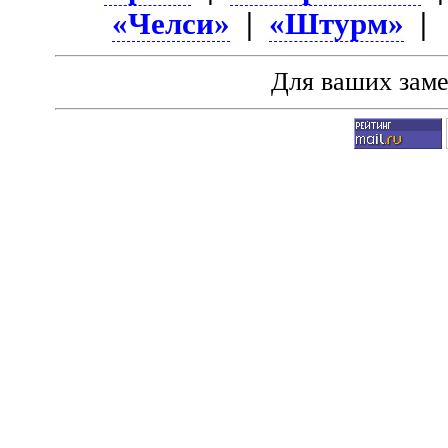
«Челси»
|
«Штурм»
|
Для ваших зам