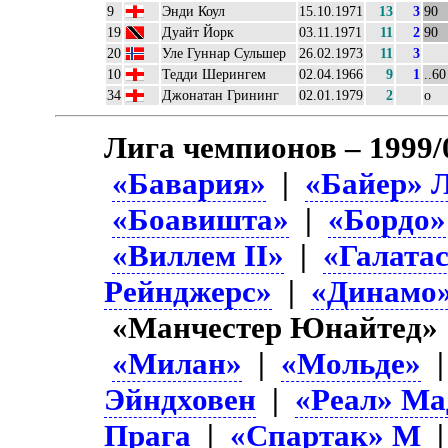
9
Энди Коул
15.10.1971
13
3
90
19
Дуайт Йорк
03.11.1971
11
2
90
20
Уле Гуннар Сульшер
26.02.1973
11
3
10
Тедди Шерингем
02.04.1966
9
1
..60
34
Джонатан Грининг
02.01.1979
2
о
Лига чемпионов – 1999/
«Бавария»
|
«Байер» 
«Боавишта»
|
«Бордо»
«Виллем II»
|
«Галата
Рейнджерс»
|
«Динамо
«Манчестер Юнайтед»
«Милан»
|
«Мольде»
Эйндховен
|
«Реал» Ма
Прага
|
«Спартак» М