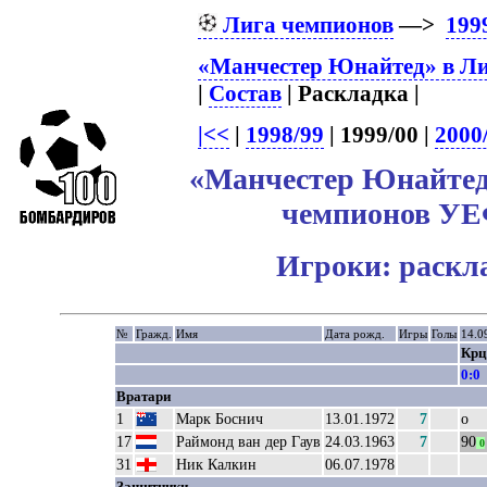
Лига чемпионов
—>
199
«Манчестер Юнайтед» в Ли
|
Состав
| Раскладка |
|<<
|
1998/99
| 1999/00 |
2000
«Манчестер Юнайтед»
чемпионов УЕФ
Игроки: раскл
№
Гражд.
Имя
Дата рожд.
Игры
Голы
14.0
Крц
0:0
Вратари
1
Марк Боснич
13.01.1972
7
о
17
Раймонд ван дер Гаув
24.03.1963
7
90
0
31
Ник Калкин
06.07.1978
Защитники