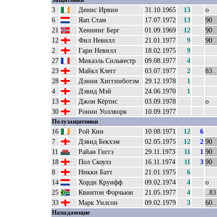
3
Денис Ирвин
31.10.1965
13
о
6
Яап Стам
17.07.1972
13
90
21
Хеннинг Берг
01.09.1969
12
90
12
Фил Невилл
21.01.1977
9
90
2
Гари Невилл
18.02.1975
9
27
Микаэль Сильвестр
09.08.1977
4
23
Майкл Клегг
03.07.1977
2
83..
28
Дэнни Хиггинботэм
29.12.1978
1
4
Дэвид Мэй
24.06.1970
1
13
Джон Кёртис
03.09.1978
о
30
Ронни Уоллворк
10.09.1977
Полузащитники
16
Рой Кин
10.08.1971
12
6
7
Дэвид Бекхэм
02.05.1975
12
2
90
11
Райан Гиггз
29.11.1973
11
1
90
18
Пол Скоулз
16.11.1974
11
3
90
8
Никки Батт
21.01.1975
6
14
Хорди Круифф
09.02.1974
4
о
25
Квинтон Форчьюн
21.05.1977
4
..83
33
Марк Уилсон
09.02.1979
3
60..
Нападающие