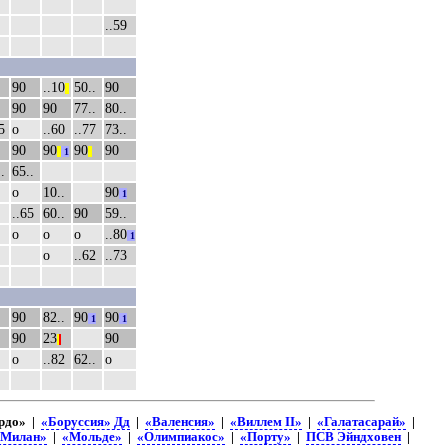
..59
90
..10
50..
90
||
90
90
77..
80..
5
о
..60
..77
73..
90
90
90
90
||
1
||
.
65..
о
10..
90
1
..65
60..
90
59..
о
о
о
..80
1
о
..62
..73
90
82..
90
90
1
1
90
23
90
|
|
о
..82
62..
о
рдо» |
«Боруссия» Дд
|
«Валенсия»
|
«Виллем II»
|
«Галатасарай»
|
«Милан»
|
«Мольде»
|
«Олимпиакос»
|
«Порту»
|
ПСВ Эйндховен
|