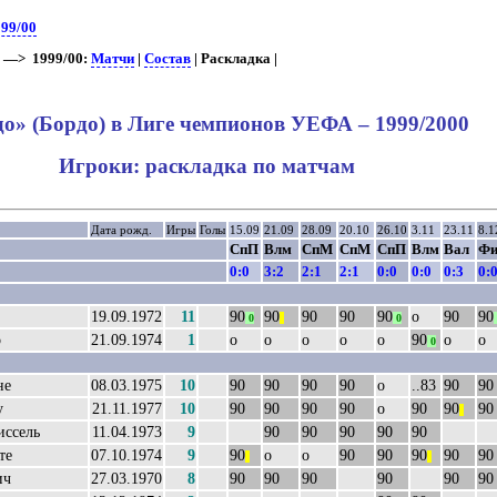
99/00
—> 1999/00:
Матчи
|
Состав
| Раскладка |
о» (Бордо) в Лиге чемпионов УЕФА – 1999/2000
Игроки: раскладка по матчам
Дата рожд.
Игры
Голы
15.09
21.09
28.09
20.10
26.10
3.11
23.11
8.1
СпП
Влм
СпМ
СпМ
СпП
Влм
Вал
Фи
0:0
3:2
2:1
2:1
0:0
0:0
0:3
0:
19.09.1972
11
90
90
90
90
90
о
90
90
0
||
0
р
21.09.1974
1
о
о
о
о
о
90
о
о
0
не
08.03.1975
10
90
90
90
90
о
..83
90
90
у
21.11.1977
10
90
90
90
90
о
90
90
90
||
ссель
11.04.1973
9
90
90
90
90
90
те
07.10.1974
9
90
о
о
90
90
90
90
90
||
||
ич
27.03.1970
8
90
90
90
90
90
90