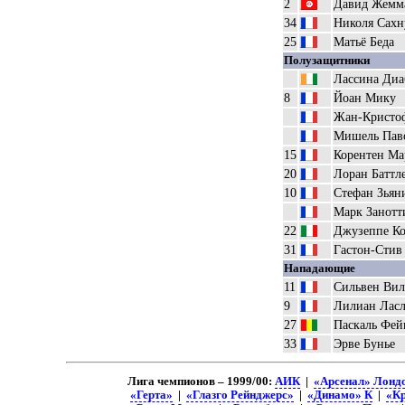
2
Давид Жемм
34
Николя Сахн
25
Матьё Беда
Полузащитники
Лассина Диа
8
Йоан Мику
Жан-Кристоф
Мишель Пав
15
Корентен Ма
20
Лоран Баттл
10
Стефан Зьян
Марк Занотт
22
Джузеппе К
31
Гастон-Стив
Нападающие
11
Сильвен Вил
9
Лилиан Ласл
27
Паскаль Фей
33
Эрве Бунье
Лига чемпионов – 1999/00:
АИК
|
«Арсенал» Лонд
«Герта»
|
«Глазго Рейнджерс»
|
«Динамо» К
|
«К