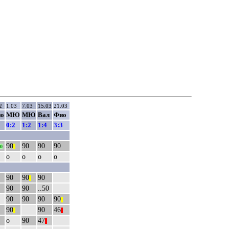
2
1.03
7.03
15.03
21.03
о
МЮ
МЮ
Вал
Фио
0
0:2
1:2
1:4
3:3
90
90
90
90
0
||
о
о
о
о
90
90
90
||
90
90
..50
90
90
90
90
||
90
90
46
||
||
о
90
47
||