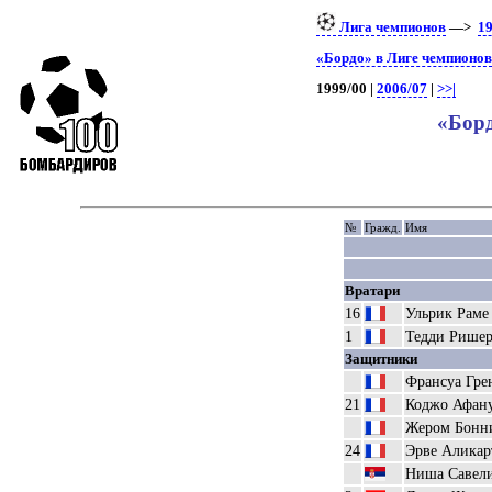
Лига чемпионов
—>
19
«Бордо» в Лиге чемпионов
1999/00 |
2006/07
|
>>|
«Борд
№
Гражд.
Имя
Вратари
16
Ульрик Раме
1
Тедди Рише
Защитники
Франсуа Гре
21
Коджо Афан
Жером Бонни
24
Эрве Аликар
Ниша Савел