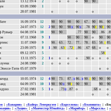
али
13.12.1974
2
о
о
о
90
90
ун
03.09.1980
1
28.07.1981
о
о
о
бате
16.09.1974
12
90
90
90
90
67..
90
86..
90
24.07.1973
12
2
90
90
90
90
..78
90
90
90
1
1
||
||
 Рувьер
04.08.1974
10
90
90
..77
90
90
..86
..8
он
07.11.1968
9
1
90
90
90
о
90
90
ртенс
11.07.1969
9
90..
63..
72..
77..
78..
83..
58..
85.
||
ес
23.09.1975
8
1
..90
..63
..72
..86
..67
68..
о
о
||
||
и
09.12.1971
5
..58
||
и
13.11.1975
2
1
о
о
о
о
..90
о
о
о
олуччи
24.08.1980
2
о
о
о
 Эпессе-Тити
05.07.1979
о
о
ьторд
10.05.1974
12
4
90
73..
87..
86..
90..
90
90
90
1
1
||
анд
04.09.1971
10
1
90
90
90
90
90
90
90
1
||
ндуно
27.02.1981
5
1
о
..73
..87
о
..68
о
о
1
24.08.1981
о
о
он
|
«Бавария»
|
«Байер» Леверкузен
|
«Барселона»
|
«Боавишта»
| «Бо
роация»
|
«Лацио»
|
«Манчестер Юнайтед»
|
«Марибор»
|
«Марсель»
|