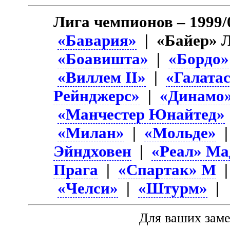
Лига чемпионов – 1999/
«Бавария»
| «Байер» 
«Боавишта»
|
«Бордо»
«Виллем II»
|
«Галата
Рейнджерс»
|
«Динамо
«Манчестер Юнайтед»
«Милан»
|
«Мольде»
Эйндховен
|
«Реал» Ма
Прага
|
«Спартак» М
«Челси»
|
«Штурм»
|
Для ваших зам