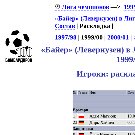
Лига чемпионов
—>
199
«Байер» (Леверкузен) в Ли
Состав
| Раскладка |
1997/98
| 1999/00 |
2000/01
|
«Байер» (Леверкузен) в
1999
Игроки: раскл
№
Гражд.
Имя
Дата
Вратари
1
Адам Матысек
19.
23
Дирк Хайнен
03.
Защитники
5
Йенс Новотны
11.0