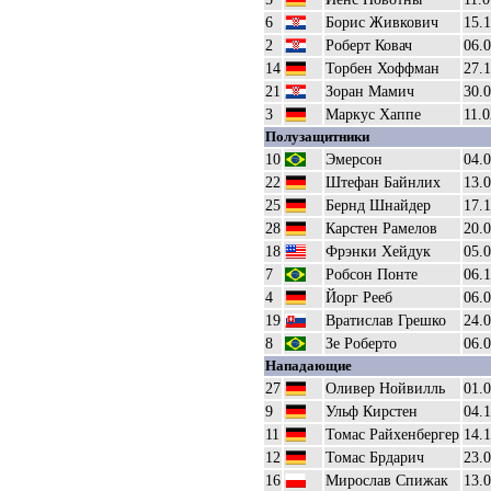
6
Борис Живкович
15.1
2
Роберт Ковач
06.
14
Торбен Хоффман
27.
21
Зоран Мамич
30.
3
Маркус Хаппе
11.0
Полузащитники
10
Эмерсон
04.
22
Штефан Байнлих
13.
25
Бернд Шнайдер
17.1
28
Карстен Рамелов
20.
18
Фрэнки Хейдук
05.
7
Робсон Понте
06.1
4
Йорг Рееб
06.
19
Вратислав Грешко
24.
8
Зе Роберто
06.
Нападающие
27
Оливер Нойвилль
01.
9
Ульф Кирстен
04.
11
Томас Райхенбергер
14.
12
Томас Брдарич
23.
16
Мирослав Спижак
13.