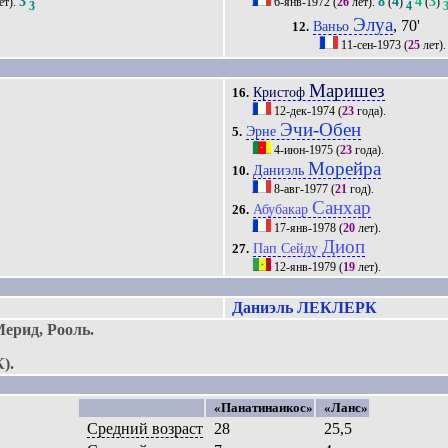
3
8
4
4
3
ет).
6-янв-1972
(
26
лет).
(
)
(
)
3
4
Элуа
, 70'
Ваньо
12.
11-сен-1973
(
25
лет)
Маришез
Кристоф
16.
12-дек-1974
(
23
года).
Эчи-Обен
Эрне
5.
4-июн-1975
(
23
года).
Морейра
Даниэль
10.
8-авг-1977
(
21
год).
Санхар
Абубакар
26.
17-янв-1978
(
20
лет).
Диоп
Пап Сейду
27.
12-янв-1979
(
19
лет).
Даниэль ЛЕКЛЕРК
ерид, Рооль.
).
«Панатинаикос»
«Ланс»
Средний возраст
28
25,5