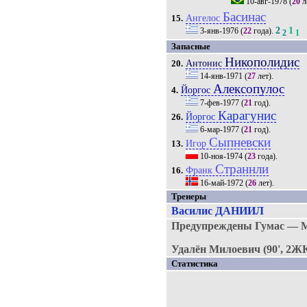
10-авг-1978
(
20
л
Басинас
Ангелос
15.
2
1
3-янв-1976
(
22
года).
2
1
Запасные
Никополидис
Антонис
20.
14-янв-1971
(
27
лет).
Алексопулос
Йоргос
4.
7-фев-1977
(
21
год).
Карагунис
Йоргос
26.
6-мар-1977
(
21
год).
Сыпневски
Игор
13.
10-ноя-1974
(
23
года).
Страннли
Франк
16.
16-май-1972
(
26
лет).
Тренеры
Василис ДАНИИЛ
Предупреждены Гумас — М
Удалён Милоевич (90', 2ЖК
Статистика