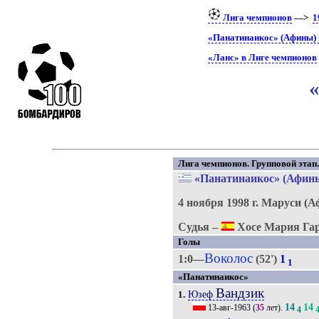
Лига чемпионов
—>
1
«Панатинаикос» (Афины) 
«Ланс» в Лиге чемпионов
Лига чемпионов. Групповой этап. 
«Панатинаикос» (Афин
4 ноября 1998 г.
Маруси (А
Судья –
Хосе Мария Гар
Голы
Воколос
1:0—
(52')
1
1
«Панатинаикос»
Вандзик
Юзеф
1.
14
14
13-авг-1963
(
35
лет).
4