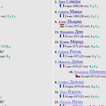
Сикора
Эрик
2.
3
3
3
4-фев-1968
(
30
лет).
4
3
3
Манье
Сириль
4.
3
3
2
2
8
лет).
24-авг-1969
(
29
лет).
3
3
2
2
Ньярко
Алекс
9.
4
4
15-окт-1973
(
25
лет).
4
4
Дею
Фредерик
13.
4
4
24-окт-1972
(
26
лет).
4
4
Мерид
Ксавье
22.
12
4
4
4
(
)
9-янв-1975
(
23
года).
4
4
4
4
Рооль
 81'
Сириль
6.
4
4
3
ода).
15-апр-1975
(
23
года).
4
4
3
Дебев
Микаэль
7.
4
4
1-дек-1970
(
27
лет).
4
4
Шмицер
Владимир
19.
24-май-1973
(
25
лет)
Дальма
Стефан
8.
4
4
16-фев-1979
(
19
лет).
4
4
Вэрель
Тони
11.
4
4
10-апр-1973
(
25
лет).
2
4
4
Нума
 85'
Паскаль
21.