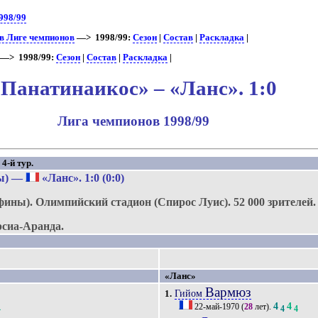
998/99
в Лиге чемпионов
—> 1998/99:
Сезон
|
Состав
|
Раскладка
|
—> 1998/99:
Сезон
|
Состав
|
Раскладка
|
«Панатинаикос» – «Ланс». 1:0
Лига чемпионов 1998/99
4-й тур.
ы)
—
«Ланс»
. 1:0 (0:0)
фины).
Олимпийский стадион (Спирос Луис).
52 000 зрителей.
сиа-Аранда.
«Ланс»
Вармюз
Гийом
1.
4
4
22-май-1970
(
28
лет).
4
4
4