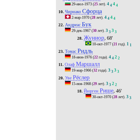
4
4
29-июл-1973
(
25
лет).
4
4
Сфорца
Чириако
10.
4
4
2-мар-1970
(
28
лет).
4
4
Бук
Андреас
22.
3
3
29-дек-1967
(
30
лет).
3
3
Жуниор
, 68'
28.
1
10-окт-1977
(
21
год).
1
Ридль
Томас
23.
4
2
18-июн-1976
(
22
года).
4
2
Маршалл
Олаф
11.
3
3
19-мар-1966
(
32
года).
3
3
Рёслер
Уве
20.
3
2
15-ноя-1968
(
29
лет).
3
2
Рише
, 46'
Йюрген
18.
3
30-окт-1970
(
28
лет).
3