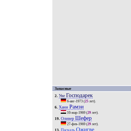
Запасные
Господарек
Уве
2.
6-авг-1973
(
25
лет).
Рамзи
Хани
6.
10-мар-1969
(
29
лет).
Шефер
Оливер
19.
27-фев-1969
(
29
лет).
Ожигве
Паскаль
13.