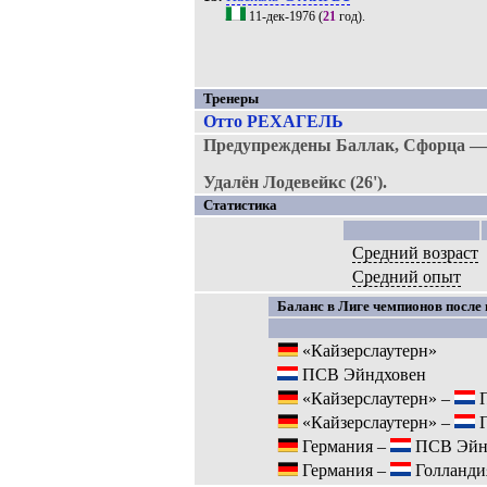
11-дек-1976
(
21
год).
Тренеры
Отто РЕХАГЕЛЬ
Предупреждены Баллак, Сфорца — 
Удалён Лодевейкс (26').
Статистика
Средний возраст
Средний опыт
Баланс в Лиге чемпионов после 
«Кайзерслаутерн»
ПСВ Эйндховен
«Кайзерслаутерн» –
П
«Кайзерслаутерн» –
Г
Германия –
ПСВ Эйн
Германия –
Голланди