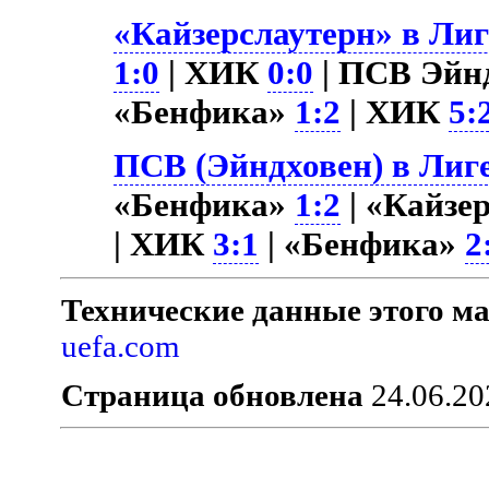
«Кайзерслаутерн» в Лиг
1:0
| ХИК
0:0
| ПСВ Эйн
«Бенфика»
1:2
| ХИК
5:
ПСВ (Эйндховен) в Лиге
«Бенфика»
1:2
| «Кайзе
| ХИК
3:1
| «Бенфика»
2
Технические данные этого ма
uefa.com
Страница обновлена
24.06.20