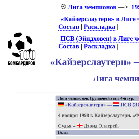
Лига чемпионов
—>
19
«Кайзерслаутерн» в Лиге
Состав
|
Раскладка
|
ПСВ (Эйндховен) в Лиге 
Состав
|
Раскладка
|
«Кайзерслаутерн» –
Лига чемпи
Лига чемпионов. Групповой этап. 4-й тур.
«Кайзерслаутерн»
—
ПСВ (Эй
4 ноября 1998 г.
Кайзерслаутерн.
«Ф
Судья –
Дэвид Эллерей.
Голы