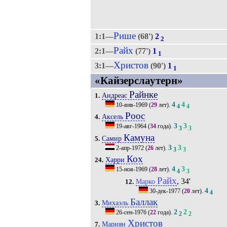
Рише
1:1—
(68')
2
2
Райх
2:1—
(77')
1
1
Христов
3:1—
(90')
1
1
«Кайзерслаутерн»
Райнке
Андреас
1.
4
4
10-янв-1969
(
29
лет).
4
4
Роос
Аксель
4.
3
3
19-авг-1964
(
34
года).
3
3
Камуна
Самир
5.
3
3
2-апр-1972
(
26
лет).
3
3
Кох
Харри
24.
4
3
15-ноя-1969
(
28
лет).
4
3
Райх
, 34'
Марко
12.
4
30-дек-1977
(
20
лет).
4
Баллак
Михаэль
3.
2
2
26-сен-1976
(
22
года).
2
2
Христов
Мариян
7.