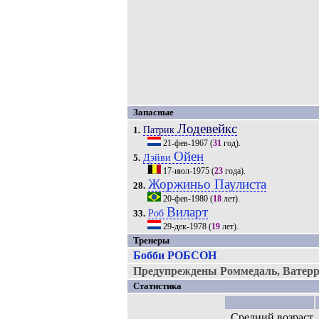
Запасные
Лодевейкс
Патрик
1.
21-фев-1967
(
31
год).
Ойен
Дэйви
5.
17-июл-1975
(
23
года).
Жоржиньо Паулиста
28.
20-фев-1980
(
18
лет).
Виларт
Роб
33.
29-дек-1978
(
19
лет).
Тренеры
Бобби РОБСОН
Предупреждены Роммедаль, Ватеррё
Статистика
Средний возраст