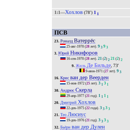
Хохлов
1:1—
(78')
1
1
ПСВ
Ватеррёс
Роналд
23.
9
9
25-авг-1970
(
28
лет).
3
3
Никифоров
Юрий
3.
21
2
21
2
16-сен-1970
(
28
лет).
(
)
(
)
2
2
Де Бильде
, 73'
Жиль
9.
9
9-июн-1971
(
27
лет).
3
ван дер Веерден
Крис
16.
3
3
15-ноя-1972
(
25
лет).
1
1
Скерла
Андрюс
30.
1
1
29-апр-1977
(
21
год).
1
1
Хохлов
Дмитрий
20.
3
3
22-дек-1975
(
22
года).
3
3
Люсиус
Тео
21.
3
3
19-дек-1976
(
21
год).
3
3
ван дер Дулен
Бьёрн
32.