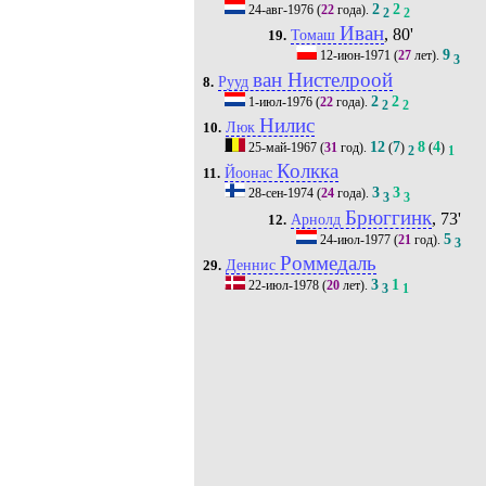
2
2
24-авг-1976
(
22
года).
2
2
Иван
, 80'
Томаш
19.
9
12-июн-1971
(
27
лет).
3
ван Нистелроой
Рууд
8.
2
2
1-июл-1976
(
22
года).
2
2
Нилис
Люк
10.
12
7
8
4
25-май-1967
(
31
год).
(
)
(
)
2
1
Колкка
Йоонас
11.
3
3
28-сен-1974
(
24
года).
3
3
Брюггинк
, 73'
Арнолд
12.
5
24-июл-1977
(
21
год).
3
Роммедаль
Деннис
29.
3
1
22-июл-1978
(
20
лет).
3
1