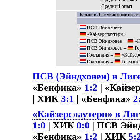
Средний опыт
Баланс в Лиге чемпионов после 
ПСВ Эйндховен
«Кайзерслаутерн»
ПСВ Эйндховен –
«К
ПСВ Эйндховен –
Ге
Голландия –
«Кайзер
Голландия –
Германи
ПСВ (Эйндховен) в Лиге
«Бенфика»
1:2
| «Кайзер
| ХИК
3:1
| «Бенфика»
2
«Кайзерслаутерн» в Лиг
1:0
| ХИК
0:0
| ПСВ Эйнд
«Бенфика»
1:2
| ХИК
5: