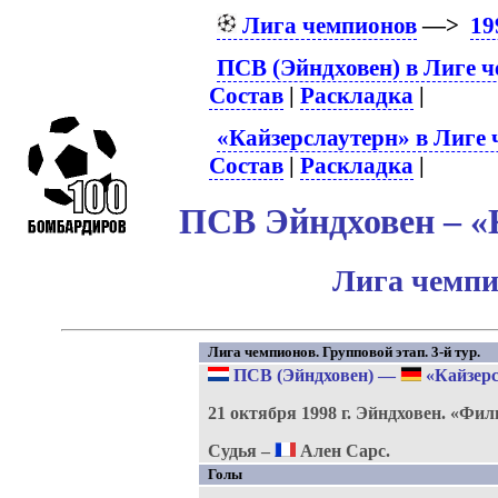
Лига чемпионов
—>
19
ПСВ (Эйндховен) в Лиге 
Состав
|
Раскладка
|
«Кайзерслаутерн» в Лиге
Состав
|
Раскладка
|
ПСВ Эйндховен – «К
Лига чемпи
Лига чемпионов. Групповой этап. 3-й тур.
ПСВ (Эйндховен)
—
«Кайзерс
21 октября 1998 г.
Эйндховен.
«Фил
Судья –
Ален Сарс.
Голы