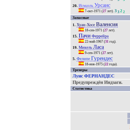
Урсаис
Исмаэль
20.
3
2
7-окт-1971
(
27
лет).
3
2
Запасные
Валенсия
Хуан-Хосе
1.
18-сен-1971
(
27
лет).
Пачи
Феррейра
15.
22-май-1967
(
31
год).
Ласа
Микель
19.
9-сен-1971
(
27
лет).
Гурендес
Фелипе
5.
18-ноя-1975
(
22
года).
Тренеры
Луис ФЕРНАНДЕС
Предупреждён Индзаги.
Статистика