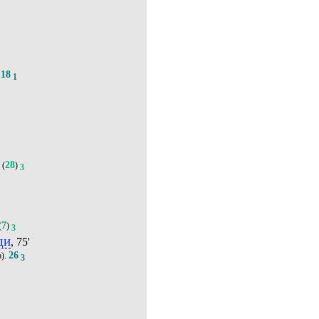
18
.
1
5
28
(
)
3
7
(
)
3
ди
, 75'
26
а).
3