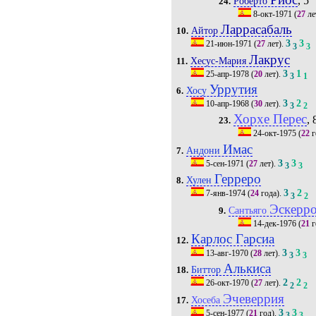
, 5'
Роберто
24.
8-окт-1971
(
27
ле
Ларрасабаль
Айтор
10.
3
3
21-июн-1971
(
27
лет).
3
3
Лакрус
Хесус-Мария
11.
3
1
25-апр-1978
(
20
лет).
3
1
Уррутия
Хосу
6.
3
2
10-апр-1968
(
30
лет).
3
2
Хорхе Перес
, 
23.
24-окт-1975
(
22
г
Имас
Андони
7.
3
3
5-сен-1971
(
27
лет).
3
3
Герреро
Хулен
8.
3
2
7-янв-1974
(
24
года).
3
2
Эскерр
Сантьяго
9.
14-дек-1976
(
21
г
Карлос Гарсиа
12.
3
3
13-авг-1970
(
28
лет).
3
3
Алькиса
Биттор
18.
2
2
26-окт-1970
(
27
лет).
2
2
Эчеверрия
Хосеба
17.
3
3
5-сен-1977
(
21
год).
3
3