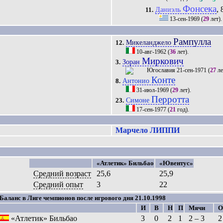
Фонсека
, 
Даниэль
11.
13-сен-1969
(
29
лет)
Рампулла
Микеланджело
12.
10-авг-1962
(
36
лет).
Миркович
Зоран
3.
21-сен-1971
(
27
ле
Конте
Антонио
8.
31-июл-1969
(
29
лет).
Перротта
Симоне
23.
17-сен-1977
(
21
год).
Марчело ЛИППИ
«Атлетик» Бильбао
«Ювентус»
Средний возраст
25,6
25,9
Средний опыт
3
22
Баланс в Лиге чемпионов после игрового дня 21.10.1998
И
В
Н
П
Мячи
О
«Атлетик» Бильбао
3
0
2
1
2 – 3
2