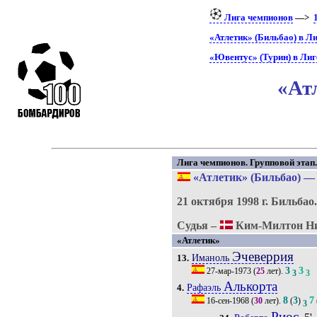
Лига чемпионов
—>
«Атлетик» (Бильбао) в Л
«Ювентус» (Турин) в Лиг
«Ат
Лига чемпионов. Групповой этап. 
«Атлетик» (Бильбао)
21 октября 1998 г.
Бильбао
Судья –
Ким-Милтон Ни
«Атлетик»
Эчеверрия
Иманоль
13.
3
3
27-мар-1973
(
25
лет).
3
3
Алькорта
Рафаэль
4.
8
3
7
16-сен-1968
(
30
лет).
(
)
3
Риос