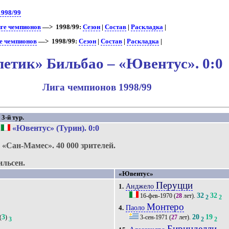
1998/99
иге чемпионов
—> 1998/99:
Сезон
|
Состав
|
Раскладка
|
е чемпионов
—> 1998/99:
Сезон
|
Состав
|
Раскладка
|
летик» Бильбао – «Ювентус». 0:0
Лига чемпионов 1998/99
3-й тур.
—
«Ювентус» (Турин)
. 0:0
.
«Сан-Мамес».
40 000 зрителей.
льсен.
«Ювентус»
Перуцци
Анджело
1.
32
32
16-фев-1970
(
28
лет).
2
2
Монтеро
Паоло
4.
3
20
19
(
)
3-сен-1971
(
27
лет).
3
2
2
Биринделли