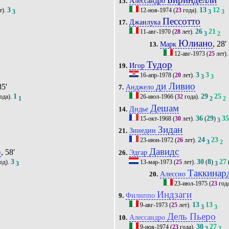
Алессандро
15.
3
13
12
т).
12-ноя-1974
(
23
года).
3
3
3
Пессотто
Джанлука
17.
26
21
11-авг-1970
(
28
лет).
3
2
Юлиано
, 28'
Марк
13.
12-авг-1973
(
25
лет)
Тудор
Игор
19.
3
3
16-апр-1978
(
20
лет).
3
3
ди Ливио
85'
Анджело
7.
1
29
25
ода).
26-июл-1966
(
32
года).
1
2
2
Дешам
Дидье
14.
36
29
3
15-окт-1968
(
30
лет).
(
)
3
Зидан
Зинедин
21.
24
23
23-июн-1972
(
26
лет).
3
2
о
Давидс
, 58'
Эдгар
26.
3
30
8
27
од).
13-мар-1973
(
25
лет).
(
)
3
3
Таккинар
Алессио
20.
23-июл-1975
(
23
год
Индзаги
Филиппо
9.
13
13
9-авг-1973
(
25
лет).
3
3
Дель Пьеро
Алессандро
10.
30
27
9-ноя-1974
(
23
года).
3
3