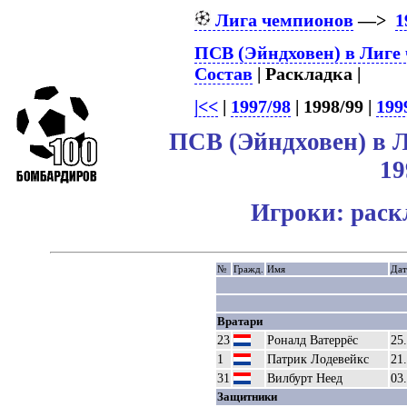
Лига чемпионов
—>
1
ПСВ (Эйндховен) в Лиге
Состав
| Раскладка |
|<<
|
1997/98
| 1998/99 |
199
ПСВ (Эйндховен) в 
19
Игроки: раск
№
Гражд.
Имя
Дат
Вратари
23
Роналд Ватеррёс
25
1
Патрик Лодевейкс
21
31
Вилбурт Неед
03
Защитники