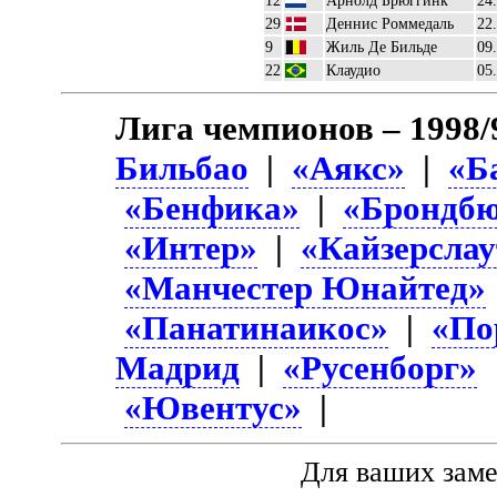
12
Арнолд Брюггинк
24
29
Деннис Роммедаль
22
9
Жиль Де Бильде
09
22
Клаудио
05
Лига чемпионов – 1998/
Бильбао
|
«Аякс»
|
«Б
«Бенфика»
|
«Брондб
«Интер»
|
«Кайзерслау
«Манчестер Юнайтед»
«Панатинаикос»
|
«По
Мадрид
|
«Русенборг»
«Ювентус»
|
Для ваших зам