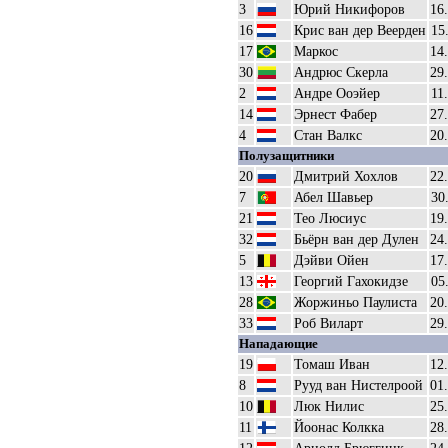
3
Юрий Никифоров
16
16
Крис ван дер Веерден
15
17
Маркос
14
30
Андрюс Скерла
29
2
Андре Ооэйер
11
14
Эрнест Фабер
27
4
Стан Валкс
20
Полузащитники
20
Дмитрий Хохлов
22
7
Абел Шавьер
30
21
Тео Люсиус
19
32
Бьёрн ван дер Дулен
24
5
Дэйви Ойен
17
13
Георгий Гахокидзе
05
28
Жоржиньо Паулиста
20
33
Роб Виларт
29
Нападающие
19
Томаш Иван
12
8
Рууд ван Нистелроой
01
10
Люк Нилис
25
11
Йоонас Колкка
28