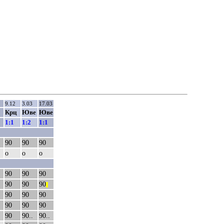
9.12
3.03
17.03
Крц
Юве
Юве
1:1
1:2
1:1
90
90
90
о
о
о
90
90
90
90
90
90
||
90
90
90
90
90
90
90
90..
90..