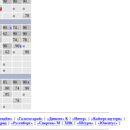
90
90
90..
о
о
||
4
о
..78
80..
74..
90
1
62..
90
90
74..
78..
||
||
90
..90
о
1
..62
о
..90
о
о
85..
90
90
1
..80
..74
..90
..85
о
..74
о
ондбю»
|
«Галатасарай»
|
«Динамо» К
|
«Интер»
|
«Кайзерслаутерн»
|
дрид
|
«Русенборг»
|
«Спартак» М
|
ХИК
|
«Штурм»
|
«Ювентус»
|