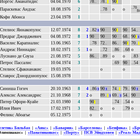
Йоргос Аманатидис
04.04.1970
6
78..
78..
90
||
||
..70
Параскевас Андзас
18.08.1976
2
..78
о
о
8
Кофи Абонса
23.04.1978
1
Стелиос Яннакопулос
12.07.1974
8
2
..82
90
90
90
54..
1
||
Предраг Джорджевич
04.08.1972
8
1
90
90
90
68..
90
||
1
Василис Карапиалис
13.06.1965
7
..78
72..
86..
90
70..
||
||
Андреас Ниниадис
18.02.1971
5
1
о
..72
..86
..68
о
Лусиано де Соуза
21.08.1972
5
86..
..89
о
о
..83
Петрос Пассалис
10.04.1974
3
..69
90
..54
Стелиос Сфакианакис
19.03.1976
о
о
Ставрос Дзиордзиопулос
15.08.1978
Синиша Гогич
20.10.1963
8
4
..86
90
74..
79..
90
1
1
||
1
Алексис Александрис
21.10.1968
7
2
о
89..
69..
54..
90
||
1
1
Питер Офори-Куайе
21.03.1980
4
90
..74
..54
о
||
Илия Ивич
17.02.1971
3
82..
о
о
..79
о
Феликс Абоагье
05.12.1975
о
о
тлетик» Бильбао
|
«Аякс»
|
«Бавария»
|
«Барселона»
|
«Бенфика»
|
«Бр
Олимпиакос» |
«Панатинаикос»
|
«Порту»
|
ПСВ Эйндховен
|
«Реал» Ма