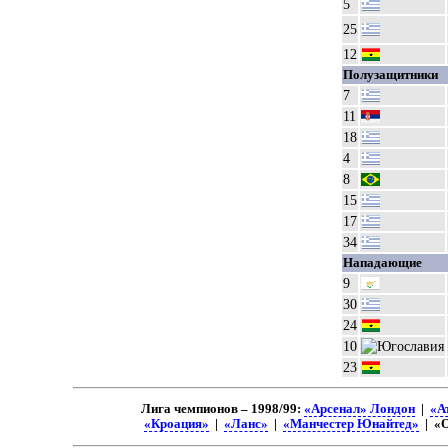
5
25
12
Полузащитники
7
11
18
4
8
15
17
34
Нападающие
9
30
24
10
23
Лига чемпионов – 1998/99:
«Арсенал» Лондон
|
«А
«Кроация»
|
«Ланс»
|
«Манчестер Юнайтед»
| «