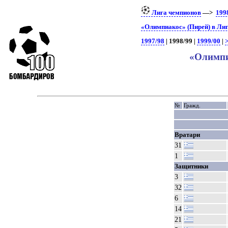
Лига чемпионов
—>
199
«Олимпиакос» (Пирей) в Ли
1997/98
| 1998/99 |
1999/00
|
>
«Олимпи
№
Гражд.
Вратари
31
1
Защитники
3
32
6
14
21