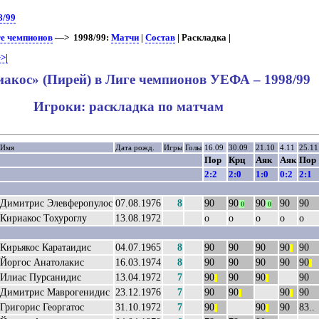
8/99
ге чемпионов
—> 1998/99:
Матчи
|
Состав
| Раскладка |
>|
акос» (Пирей) в Лиге чемпионов УЕФА – 1998/99
Игроки: раскладка по матчам
Имя
Дата рожд.
Игры
Голы
16.09
30.09
21.10
4.11
25.11
Пор
Крц
Аяк
Аяк
Пор
2:2
2:0
1:0
0:2
2:1
Димитрис Элевферопулос
07.08.1976
8
90
90
90
90
90
0
0
Кириакос Тохуроглу
13.08.1972
о
о
о
о
о
Кирьякос Каратаидис
04.07.1965
8
90
90
90
90
90
||
Йоргос Анатолакис
16.03.1974
8
90
90
90
90
90
||
Илиас Пурсанидис
13.04.1972
7
90
90
90
90
||
||
Димитрис Маврогенидис
23.12.1976
7
90
90
90
90
||
||
Григорис Георгатос
31.10.1972
7
90
90
90
83..
||
||