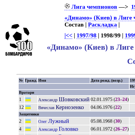
Лига чемпионов
—>
1
«Динамо» (Киев) в Лиге
Состав |
Раскладка
|
|<<
|
1997/98
| 1998/99 |
199
«Динамо» (Киев) в Лиге
С
№
Гражд.
Имя
Дата рожд. (возр.)
19
Иг
Вратари
Шовковский
1
02.01.1975 (
23–24
)
Александр
Кернозенко
12
04.06.1976 (
22
)
Вячеслав
Защитники
Лужный
2
05.08.1968 (
30
)
Олег
Головко
4
06.01.1972 (
26–27
)
Александр