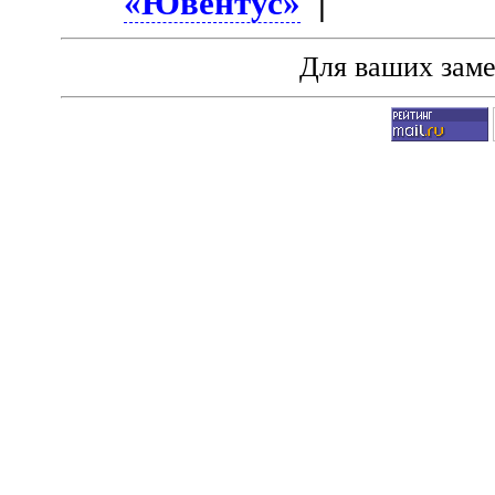
«Ювентус»
|
Для ваших зам