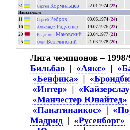
Кормильцев
31
22.01.1974 (
25
)
Сергей
Нападающие
Ребров
11
03.06.1974 (
24
)
Сергей
Радченко
16
19.07.1976 (
22
)
Александр
Маковский
20
23.04.1977 (
21
)
Владимир
Венглинский
25
21.03.1978 (
20
)
Олег
Лига чемпионов – 1998/
Бильбао
|
«Аякс»
|
«Б
«Бенфика»
|
«Брондб
«Интер»
|
«Кайзерслау
«Манчестер Юнайтед»
«Панатинаикос»
|
«По
Мадрид
|
«Русенборг»