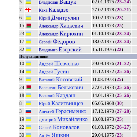
Ващук
5
02.01.1975 (
23–24
)
Владислав
Каладзе
7
27.02.1978 (
20–21
)
Каха
Дмитрулин
6
10.02.1975 (
23
)
Юрий
Хацкевич
15
19.10.1973 (
25
)
Александр
Кирюхин
23
01.10.1974 (
23–24
)
Александр
Фёдоров
17
18.02.1975 (
23–24
)
Сергей
Езерский
32
15.11.1976 (
22
)
Владимир
Полузащитники
Шевченко
10
29.09.1976 (
21–22
)
Андрей
Гусин
14
11.12.1972 (
25–26
)
Андрей
Косовский
9
11.08.1973 (
25
)
Виталий
Белькевич
24
27.01.1973 (
25–26
)
Валентин
Кардаш
18
14.01.1973 (
25–26
)
Василий
Калитвинцев
8
05.05.1968 (
30
)
Юрий
Герасименко
3
17.12.1970 (
27–28
)
Алексей
Михайленко
19
13.08.1973 (
25
)
Дмитрий
Коновалов
22
01.03.1972 (
26–27
)
Сергей
Яшкин
30
29.04.1975 (
23
)
Артём