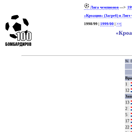
Лига чемпионов
—>
19
«Кроация» (Загреб) в Лиге
1998/99 |
1999/00
|
>>|
«Кроа
№
Г
Вра
1
12
Защ
13
2
5
17
22