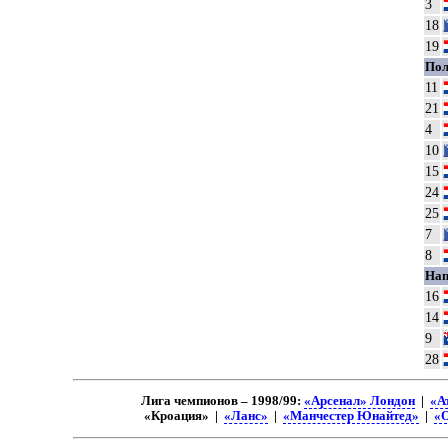
3
18
19
Пол
11
21
4
10
15
24
25
7
8
На
16
14
9
28
Лига чемпионов – 1998/99:
«Арсенал» Лондон
|
«А
«Кроация» |
«Ланс»
|
«Манчестер Юнайтед»
|
«