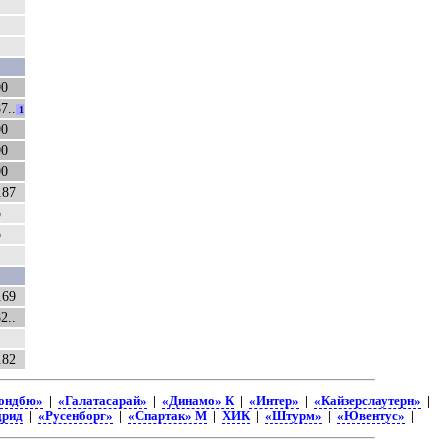
90
7..
1
90
90
90
.87
о
о
.69
2..
.82
ондбю»
|
«Галатасарай»
|
«Динамо» К
|
«Интер»
|
«Кайзерслаутерн»
|
дрид
|
«Русенборг»
|
«Спартак» М
|
ХИК
|
«Штурм»
|
«Ювентус»
|