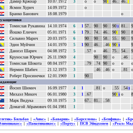
Дамир Кржнар
10.07.1972
3
о
о
90
46..
46..
||
||
Ясмин Хурич
14.09.1972
о
Бранко Банович
18.08.1979
о
узащитники
Томислав Рукавина
14.10.1974
6
1
57..
90
90
90
81..
1
Йошко Еличич
05.01.1971
6
1
79..
74..
46..
90
90
8
||
Сильвио Марич
20.03.1975
6
90
90
58..
55..
90
Эдин Муйчин
14.01.1970
5
1
90
46..
..46
90
||
||
1
Даниэл Шарич
04.08.1972
5
..57
о
46..
75..
54..
Крунослав Юрчич
26.11.1969
4
90
90
о
..46
.
Томислав Шокота
08.04.1977
3
..79
..74
90
о
о
Нермин Шабич
21.12.1973
3
..46
..46
о
..81
Роберт Просинечки
12.01.1969
1
90
падающие
Йосип Шимич
16.09.1977
4
1
..81
о
..55
..54
.
1
Михаэл Микич
06.01.1980
3
1
..67
90
о
8
||
1
Марк Видука
09.10.1975
3
67..
81..
..58
Домагой Абрамович
01.04.1981
1
.
тлетик» Бильбао
|
«Аякс»
|
«Бавария»
|
«Барселона»
|
«Бенфика»
|
«Бр
Олимпиакос»
|
«Панатинаикос»
|
«Порту»
|
ПСВ Эйндховен
|
«Реал» Ма