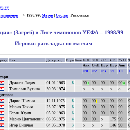
98/99
 чемпионов
—> 1998/99:
Матчи
|
Состав
| Раскладка |
ция» (Загреб) в Лиге чемпионов УЕФА – 1998/99
Игроки: раскладка по матчам
ражд.
Имя
Дата рожд.
Игры
Голы
16.09
30.09
21.10
4.11
25.11
9
Аяк
ОлП
Пор
Пор
Аяк
0:0
0:2
0:3
3:1
1:0
1
тари
Дражен Ладич
01.01.1963
6
90
90
90
90
90
0
0
Томислав Бутина
30.03.1974
о
о
о
о
о
итники
Дарио Шимич
12.11.1975
6
90
90
90
90
90
||
Марио Токич
23.07.1975
6
90
90
90
90
90
Горан Юрич
05.02.1963
6
90
90
90
90
90
Марио Цвитанович
06.05.1975
4
90
90
о
..75
90
Игор Бишчан
04.05.1978
3
о
о
о
..46
90
6