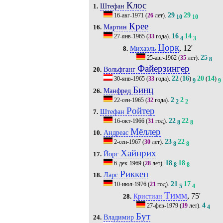
Клос
Штефан
1.
29
29
16-авг-1971
(
26
лет).
10
10
Крее
Мартин
16.
16
14
27-янв-1965
(
33
года).
4
3
Цорк
, 12'
Михаэль
8.
25
25-авг-1962
(
35
лет).
8
Файерзингер
Вольфганг
20.
22
16
20
14
30-янв-1965
(
33
года).
(
)
(
)
9
9
Бинц
Манфред
26.
2
2
22-сен-1965
(
32
года).
2
2
Ройтер
Штефан
7.
22
22
16-окт-1966
(
31
год).
8
8
Мёллер
Андреас
10.
23
22
2-сен-1967
(
30
лет).
8
8
Хайнрих
Йорг
17.
18
18
6-дек-1969
(
28
лет).
8
8
Риккен
Ларс
18.
21
17
10-июл-1976
(
21
год).
5
4
Тимм
, 75'
Кристиан
28.
4
27-фев-1979
(
19
лет).
4
Бут
Владимир
24.