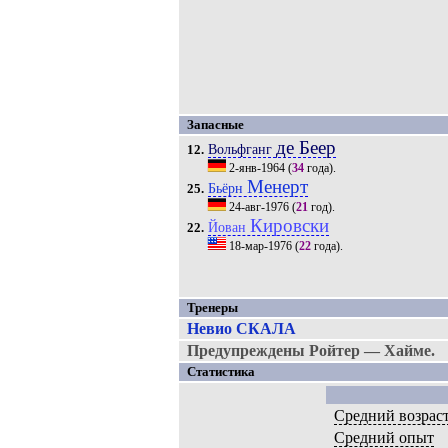
Запасные
де Беер
Вольфганг
12.
2-янв-1964
(
34
года).
Менерт
Бьёрн
25.
24-авг-1976
(
21
год).
Кировски
Йован
22.
18-мар-1976
(
22
года).
Тренеры
Невио СКАЛА
Предупреждены Ройтер — Хайме.
Статистика
Средний возрас
Средний опыт