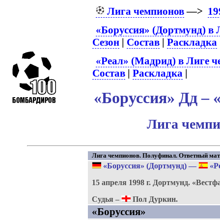
Лига чемпионов
—>
19
«Боруссия» (Дортмунд) в 
Сезон
|
Состав
|
Раскладка
«Реал» (Мадрид) в Лиге 
Состав
|
Раскладка
|
«Боруссия» Дд – 
Лига чемпи
Лига чемпионов. Полуфинал. Ответный мат
«Боруссия» (Дортмунд)
—
«Ре
15 апреля 1998 г.
Дортмунд.
«Вестф
Судья –
Пол Дуркин.
«Боруссия»