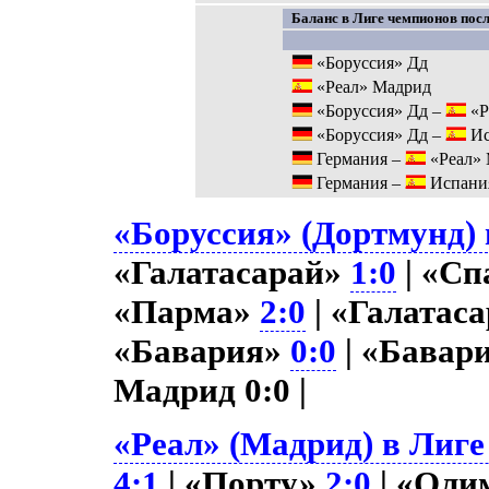
Баланс в Лиге чемпионов посл
«Боруссия» Дд
«Реал» Мадрид
«Боруссия» Дд –
«Р
«Боруссия» Дд –
Ис
Германия –
«Реал»
Германия –
Испани
«Боруссия» (Дортмунд) 
«Галатасарай»
1:0
| «Сп
«Парма»
2:0
| «Галатас
«Бавария»
0:0
| «Бавар
Мадрид 0:0 |
«Реал» (Мадрид) в Лиге
4:1
| «Порту»
2:0
| «Оли