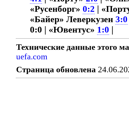
«Русенборг»
0:2
| «Порт
«Байер» Леверкузен
3:0
0:0 | «Ювентус»
1:0
|
Технические данные этого ма
uefa.com
Страница обновлена
24.06.20