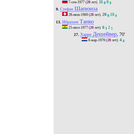
11
8
7-сен-1977
(
20
лет).
9
8
Шапюиза
Стефан
9.
20
18
28-июн-1969
(
28
лет).
9
9
Танко
Ибрахим
13.
6
2
25-июл-1977
(
20
лет).
1
1
Дешейвер
, 70'
Харри
27.
4
8-мар-1970
(
28
лет).
4