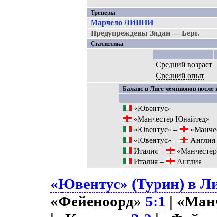
Тренеры
Марчело ЛИППИ
Предупреждены Зидан — Берг.
Статистика
Средний возраст
Средний опыт
Баланс в Лиге чемпионов после 
«Ювентус»
«Манчестер Юнайтед»
«Ювентус» –
«Манчес
«Ювентус» –
Англия
Италия –
«Манчестер
Италия –
Англия
«Ювентус» (Турин) в Ли
«Фейеноорд»
5:1
| «Ман