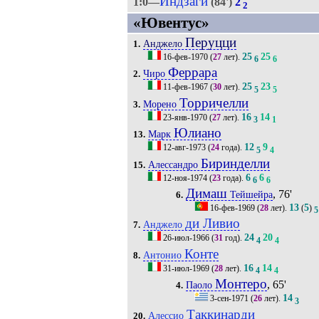
Индзаги
1:0—
(84')
2
2
«Ювентус»
Перуцци
Анджело
1.
25
25
16-фев-1970
(
27
лет).
6
6
Феррара
Чиро
2.
25
23
11-фев-1967
(
30
лет).
5
5
Торричелли
Морено
3.
16
14
23-янв-1970
(
27
лет).
3
1
Юлиано
Марк
13.
12
9
12-авг-1973
(
24
года).
5
4
Биринделли
Алессандро
15.
6
6
12-ноя-1974
(
23
года).
6
6
Димаш
, 76'
Тейшейра
6.
13
5
16-фев-1969
(
28
лет).
(
)
5
ди Ливио
Анджело
7.
24
20
26-июл-1966
(
31
год).
4
4
Конте
Антонио
8.
16
14
31-июл-1969
(
28
лет).
4
4
Монтеро
, 65'
Паоло
4.
14
3-сен-1971
(
26
лет).
3
Таккинарди
Алессио
20.