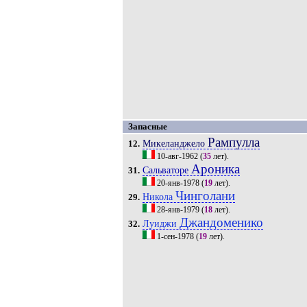
Запасные
Рампулла
Микеланджело
12.
10-авг-1962
(
35
лет).
Ароника
Сальваторе
31.
20-янв-1978
(
19
лет).
Чинголани
Никола
29.
28-янв-1979
(
18
лет).
Джандоменико
Луиджи
32.
1-сен-1978
(
19
лет).