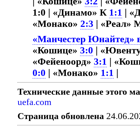
| «Кошице»
3:2
| «Фейе
1:0 | «Динамо» К
1:1
| «
«Монако»
2:3
| «Реал»
«Манчестер Юнайтед» в
«Кошице»
3:0
| «Ювент
«Фейеноорд»
3:1
| «Кош
0:0
| «Монако»
1:1
|
Технические данные этого ма
uefa.com
Страница обновлена
24.06.20