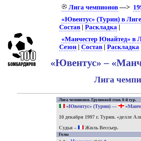
Лига чемпионов
—>
19
«Ювентус» (Турин) в Лиг
Состав
|
Раскладка
|
«Манчестер Юнайтед» в Л
Сезон
|
Состав
|
Раскладка
«Ювентус» – «Манч
Лига чемпи
Лига чемпионов. Групповой этап. 6-й тур.
«Ювентус» (Турин)
—
«Манче
10 декабря 1997 г.
Турин.
«делле Ал
Судья –
Жиль Вессьер.
Голы