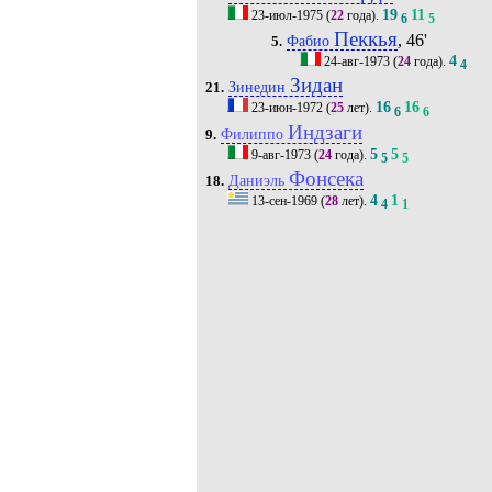
19
11
23-июл-1975
(
22
года).
6
5
Пеккья
, 46'
Фабио
5.
4
24-авг-1973
(
24
года).
4
Зидан
Зинедин
21.
16
16
23-июн-1972
(
25
лет).
6
6
Индзаги
Филиппо
9.
5
5
9-авг-1973
(
24
года).
5
5
Фонсека
Даниэль
18.
4
1
13-сен-1969
(
28
лет).
4
1