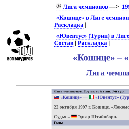
Лига чемпионов
—>
19
«Кошице» в Лиге чемпион
Раскладка
|
«Ювентус» (Турин) в Лиг
Состав
|
Раскладка
|
«Кошице» – «
Лига чемпи
Лига чемпионов. Групповой этап. 3-й тур.
«Кошице»
—
«Ювентус» (Тур
22 октября 1997 г.
Кошице.
«Локомо
Судья –
Эдгар Штайнборн.
Голы