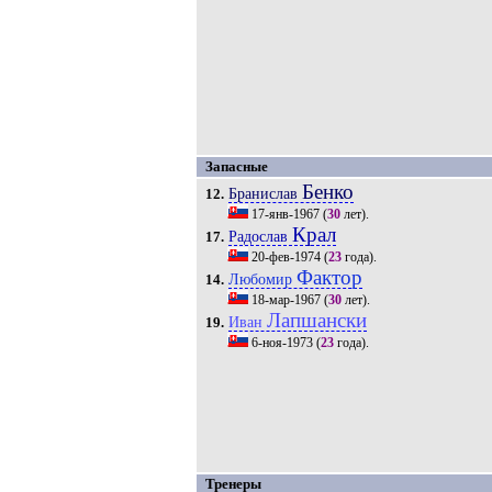
Запасные
Бенко
Бранислав
12.
17-янв-1967
(
30
лет).
Крал
Радослав
17.
20-фев-1974
(
23
года).
Фактор
Любомир
14.
18-мар-1967
(
30
лет).
Лапшански
Иван
19.
6-ноя-1973
(
23
года).
Тренеры