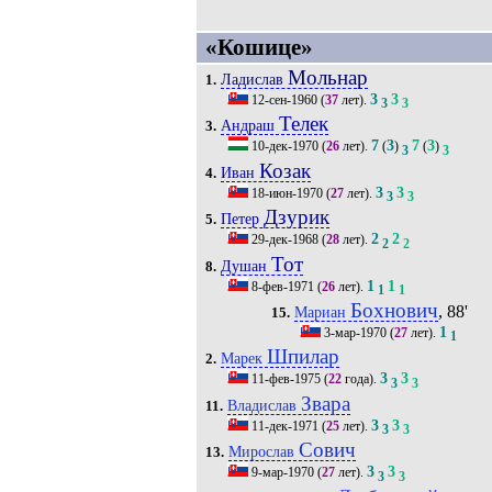
«Кошице»
Мольнар
Ладислав
1.
3
3
12-сен-1960
(
37
лет).
3
3
Телек
Андраш
3.
7
3
7
3
10-дек-1970
(
26
лет).
(
)
(
)
3
3
Козак
Иван
4.
3
3
18-июн-1970
(
27
лет).
3
3
Дзурик
Петер
5.
2
2
29-дек-1968
(
28
лет).
2
2
Тот
Душан
8.
1
1
8-фев-1971
(
26
лет).
1
1
Бохнович
, 88'
Мариан
15.
1
3-мар-1970
(
27
лет).
1
Шпилар
Марек
2.
3
3
11-фев-1975
(
22
года).
3
3
Звара
Владислав
11.
3
3
11-дек-1971
(
25
лет).
3
3
Сович
Мирослав
13.
3
3
9-мар-1970
(
27
лет).
3
3