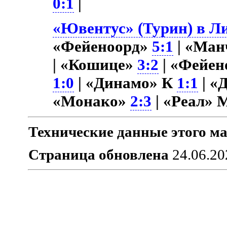
0:1
|
«Ювентус» (Турин) в Ли
«Фейеноорд»
5:1
| «Ман
| «Кошице»
3:2
| «Фейе
1:0
| «Динамо» К
1:1
| «
«Монако»
2:3
| «Реал»
Технические данные этого ма
Страница обновлена
24.06.20