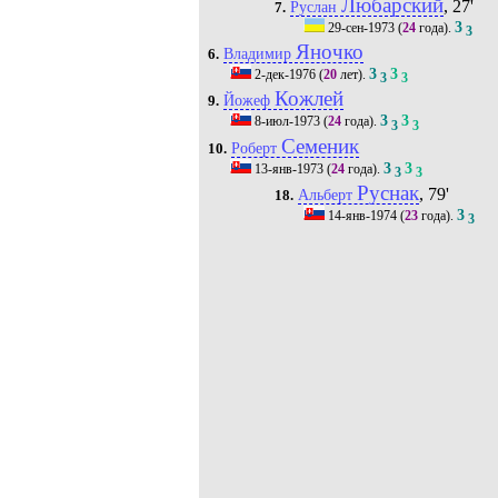
Любарский
, 27'
Руслан
7.
3
29-сен-1973
(
24
года).
3
Яночко
Владимир
6.
3
3
2-дек-1976
(
20
лет).
3
3
Кожлей
Йожеф
9.
3
3
8-июл-1973
(
24
года).
3
3
Семеник
Роберт
10.
3
3
13-янв-1973
(
24
года).
3
3
Руснак
, 79'
Альберт
18.
3
14-янв-1974
(
23
года).
3