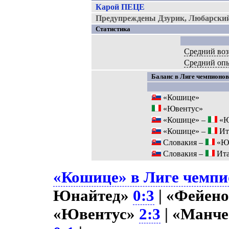
Карой ПЕЦЕ
Предупреждены Дзурик, Любарски
Статистика
Средний воз
Средний оп
Баланс в Лиге чемпионов 
«Кошице»
«Ювентус»
«Кошице» –
«Ю
«Кошице» –
Ит
Словакия –
«Юв
Словакия –
Ита
«Кошице» в Лиге чемпио
Юнайтед»
0:3
| «Фейен
«Ювентус»
2:3
| «Манч