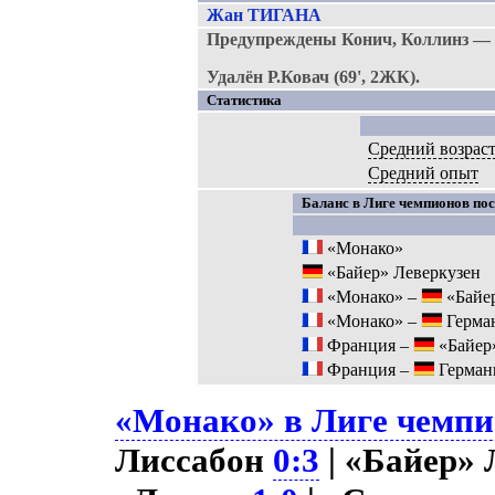
Жан ТИГАНА
Предупреждены Конич, Коллинз — 
Удалён Р.Ковач (69', 2ЖК).
Статистика
Средний возрас
Средний опыт
Баланс в Лиге чемпионов пос
«Монако»
«Байер» Леверкузен
«Монако» –
«Байер
«Монако» –
Герма
Франция –
«Байер
Франция –
Герман
«Монако» в Лиге чемпио
Лиссабон
0:3
| «Байер» 