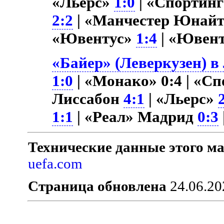
«Льерс»
1:0
| «Спортин
2:2
| «Манчестер Юнай
«Ювентус»
1:4
| «Ювен
«Байер» (Леверкузен) в
1:0
| «Монако» 0:4 | «С
Лиссабон
4:1
| «Льерс»
1:1
| «Реал» Мадрид
0:3
Технические данные этого ма
uefa.com
Страница обновлена
24.06.20