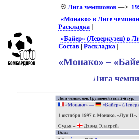
Лига чемпионов
—>
19
«Монако» в Лиге чемпион
Раскладка
|
«Байер» (Леверкузен) в Л
Состав
|
Раскладка
|
«Монако» – «Байе
Лига чемпи
Лига чемпионов. Групповой этап. 2-й тур.
«Монако»
—
«Байер» (Леверк
1 октября 1997 г.
Монако.
«Луи II».
Судья –
Дэвид Эллерей.
Голы