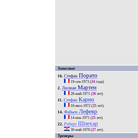
Запасные
Порато
Стефан
16.
19-сен-1973
(
24
года).
Мартен
Лилиан
2.
28-май-1971
(
26
лет).
Карно
Стефан
11.
10-июл-1972
(
25
лет).
Лефевр
Фабьен
14.
14-ноя-1971
(
25
лет).
Шпехар
Роберт
22.
30-май-1970
(
27
лет).
Тренеры