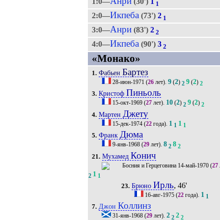
Анри
1:0—
(30')
1
1
Икпеба
2:0—
(73')
2
1
Анри
3:0—
(83')
2
2
Икпеба
4:0—
(90')
3
2
«Монако»
Бартез
Фабьен
1.
9
2
9
2
28-июн-1971
(
26
лет).
(
)
(
)
2
2
Пиньоль
Кристоф
3.
10
2
9
2
15-окт-1969
(
27
лет).
(
)
(
)
2
2
Джету
Мартен
4.
1
1
15-дек-1974
(
22
года).
1
1
Дюма
Франк
5.
8
8
9-янв-1968
(
29
лет).
2
2
Конич
Мухамед
21.
14-май-1970
(
27
1
2
1
Ирль
, 46'
Брюно
23.
1
16-авг-1975
(
22
года).
1
Коллинз
Джон
7.
2
2
31-янв-1968
(
29
лет).
2
2