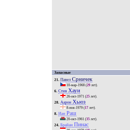
Запасные
Срничек
Павел
21.
10-мар-1968
(
29
лет).
Хауи
Стив
6.
26-окт-1971
(
25
лет).
Хьюз
Аарон
28.
8-ноя-1979
(
17
лет).
Раш
Иан
8.
20-окт-1961
(
35
лет).
Пинас
Брайан
24.