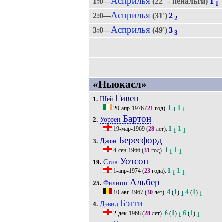
Асприлья
1:0—
(22' – пенальти)
1
1
Асприлья
2:0—
(31')
2
2
Асприлья
3:0—
(49')
3
3
«Ньюкасл»
Гивен
Шей
1.
1
1
20-апр-1976
(
21
год).
1
1
Бартон
Уоррен
2.
1
1
19-мар-1969
(
28
лет).
1
1
Бересфорд
Джон
3.
1
1
4-сен-1966
(
31
год).
1
1
Уотсон
Стив
19.
1
1
1-апр-1974
(
23
года).
1
1
Альбер
Филипп
25.
4
1
4
1
10-авг-1967
(
30
лет).
(
)
(
)
1
1
Бэтти
Дэвид
4.
6
1
6
1
2-дек-1968
(
28
лет).
(
)
(
)
1
1