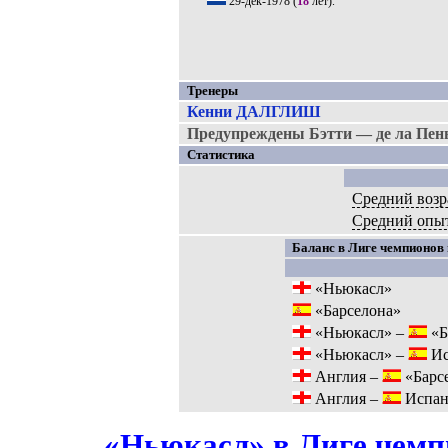
29-дек-1978
(
18
лет).
Тренеры
Кенни ДАЛГЛИШ
Предупреждены Бэтти — де ла Пен
Статистика
Средний возр
Средний опы
Баланс в Лиге чемпионов 
«Ньюкасл»
«Барселона»
«Ньюкасл» –
«Б
«Ньюкасл» –
Ис
Англия –
«Барс
Англия –
Испан
«Ньюкасл» в Лиге чемпи