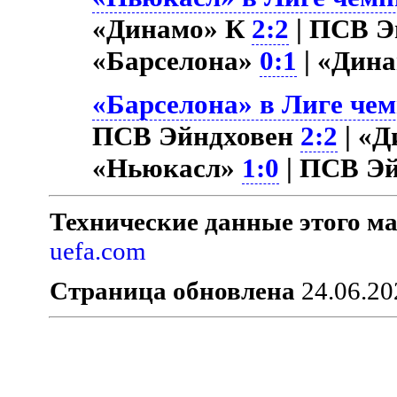
«Динамо» К
2:2
| ПСВ Э
«Барселона»
0:1
| «Дин
«Барселона» в Лиге чем
ПСВ Эйндховен
2:2
| «
«Ньюкасл»
1:0
| ПСВ Э
Технические данные этого ма
uefa.com
Страница обновлена
24.06.20