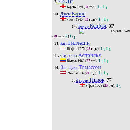
Ли
Роб
7.
1
1
1-фев-1966
(
31
год).
1
1
Барнс
Джон
10.
1
1
7-ноя-1963
(
33
года).
1
1
Кецбая
, 80'
Темур
14.
18-м
5
1
(
29
лет).
(
)
1
Гиллеспи
Кит
18.
1
1
18-фев-1975
(
22
года).
1
1
Асприлья
Фаустино
11.
1
1
10-ноя-1969
(
27
лет).
1
1
Томассон
Йон-Даль
16.
1
1
29-авг-1976
(
21
год).
1
1
Пикок
, 77'
Даррен
5.
1
3-фев-1968
(
29
лет).
1