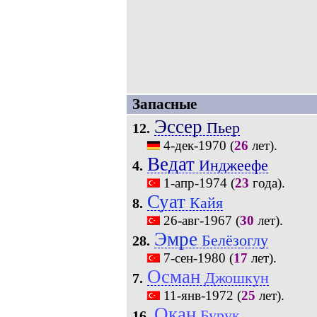
Запасные
Эссер
Пьер
12.
4-дек-1970
(
26
лет).
Ведат
Инджеефе
4.
1-апр-1974
(
23
года).
Суат
Кайя
8.
26-авг-1967
(
30
лет).
Эмре
Белёзоглу
28.
7-сен-1980
(
17
лет).
Осман
Джошкун
7.
11-янв-1972
(
25
лет).
Окан
Бурук
16.