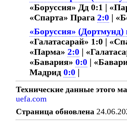
«Боруссия» Дд 0:1 | «П
«Спарта» Прага
2:0
| «
«Боруссия» (Дортмунд) 
«Галатасарай» 1:0 | «С
«Парма»
2:0
| «Галатас
«Бавария»
0:0
| «Бавар
Мадрид
0:0
|
Технические данные этого ма
uefa.com
Страница обновлена
24.06.20