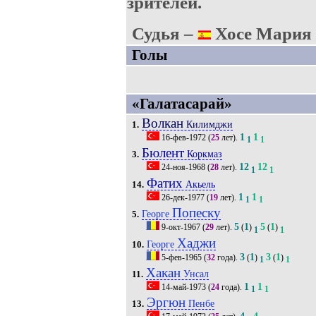
зрителей.
Судья –
Хосе Мария 
Голы
«Галатасарай»
Волкан
Килимджи
1.
1
1
16-фев-1972
(
25
лет).
1
1
Бюлент
Коркмаз
3.
12
12
24-ноя-1968
(
28
лет).
1
1
Фатих
Акьель
14.
1
1
26-дек-1977
(
19
лет).
1
1
Попеску
Георге
5.
5
1
5
1
9-окт-1967
(
29
лет).
(
)
(
)
1
1
Хаджи
Георге
10.
3
1
3
1
5-фев-1965
(
32
года).
(
)
(
)
1
1
Хакан
Унсал
11.
1
1
14-май-1973
(
24
года).
1
1
Эргюн
Пенбе
13.