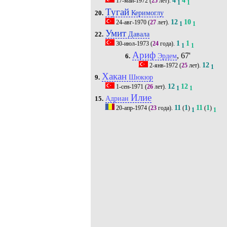
4
4
17-май-1972
(
25
лет).
1
1
Тугай
Керимоглу
20.
12
10
24-авг-1970
(
27
лет).
1
1
Умит
Давала
22.
1
1
30-июл-1973
(
24
года).
1
1
Ариф
, 67'
Эрдем
6.
12
2-янв-1972
(
25
лет).
1
Хакан
Шюкюр
9.
12
12
1-сен-1971
(
26
лет).
1
1
Илие
Адриан
15.
11
1
11
1
20-апр-1974
(
23
года).
(
)
(
)
1
1