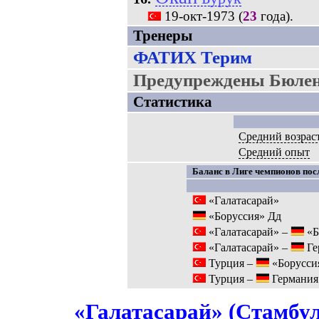
19-окт-1973
(
23
года).
Тренеры
ФАТИХ Терим
Предупреждены Бюлен
Статистика
Средний возрас
Средний опыт
Баланс в Лиге чемпионов посл
«Галатасарай»
«Боруссия» Дд
«Галатасарай» –
«Б
«Галатасарай» –
Ге
Турция –
«Борусси
Турция –
Германия
«Галатасарай» (Стамбул