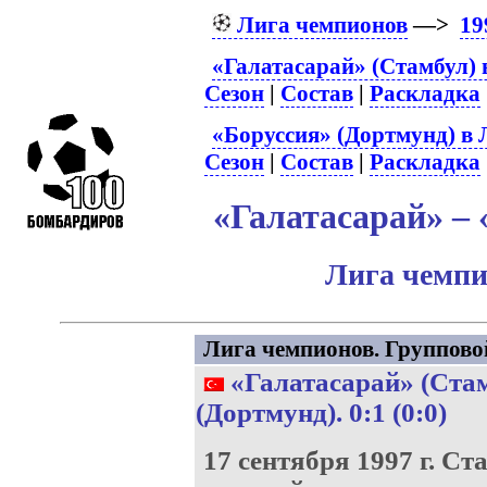
Лига чемпионов
—>
19
«Галатасарай» (Стамбул) 
Сезон
|
Состав
|
Раскладка
«Боруссия» (Дортмунд) в 
Сезон
|
Состав
|
Раскладка
«Галатасарай» – 
Лига чемпи
Лига чемпионов. Групповой 
«Галатасарай» (Ста
(Дортмунд)
. 0:1 (0:0)
17 сентября 1997 г.
Ста